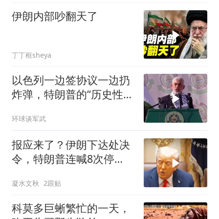
伊朗内部吵翻天了
丁丁框sheya
以色列一边签协议一边扔
炸弹，特朗普的“历史性协
议”到底算不算数
环球谈军武
报应来了？伊朗下达处决
令，特朗普连喊8次停
手，海外资产遭清算
凝水文秋
2跟贴
科莫多巨蜥繁忙的一天，