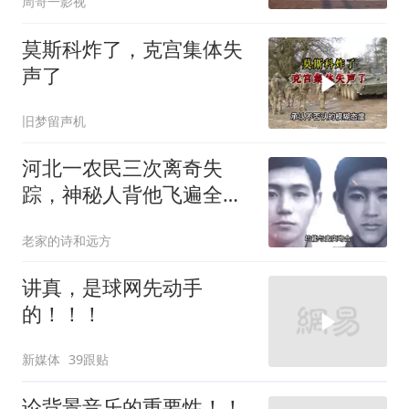
周哥一影视
莫斯科炸了，克宫集体失
声了
旧梦留声机
河北一农民三次离奇失
踪，神秘人背他飞遍全中
国，幕后真相是什么
老家的诗和远方
讲真，是球网先动手
的！！！
新媒体
39跟贴
论背景音乐的重要性！！