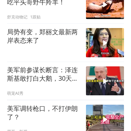
吃平头哥野牛羚羊！
舒克动物记
1跟贴
局势有变，郑丽文最新两
岸表态来了
美军前参谋长断言：泽连
斯基敢打白大鹅，30天内
大乌必投降
萌宠AI秀
美军调转枪口，不打伊朗
了？