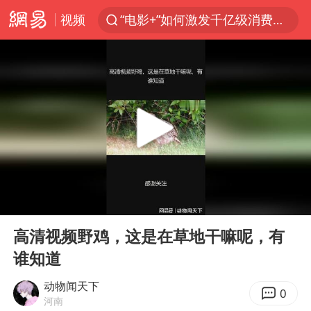
视频
“电影+”如何激发千亿级消费新活力？
全球首个长时储能一体化产业园量产
台风白海豚加强
中国女篮70-67险胜尼日利亚女篮
四川宜宾高县4.9级地震致1死
名创优品回应女子吐槽内裤质量差
出口禁令驱动有色板块大涨
00:00
01:52
秋天的第一杯奶茶到底有多火
Play
Ent
full
国防部：中国军队坚决反制任何闹海挑衅图谋
高清视频野鸡，这是在草地干嘛呢，有
谁知道
U17国足点球大战淘汰河床晋级决赛
美股存储板块集体大跌
动物闻天下
0
河南