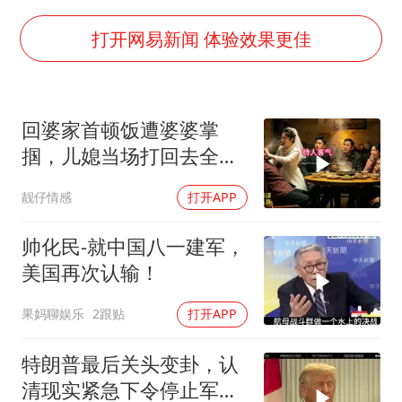
国乒男单横滨冠军赛全军覆没
38岁演员求职万岁山NPC成功
打开网易新闻 体验效果更佳
胡彦斌获《歌手2026》歌王
日本试射“战斧”导弹，国防部回应
回婆家首顿饭遭婆婆掌
胡彦斌韩磊 谁帮谁
掴，儿媳当场打回去全家
“今天得有40℃了吧 为啥还不预警”
惊呆
靓仔情感
打开APP
夯实基础开新局
帅化民-就中国八一建军，
美国再次认输！
果妈聊娱乐
2跟贴
打开APP
特朗普最后关头变卦，认
清现实紧急下令停止军事