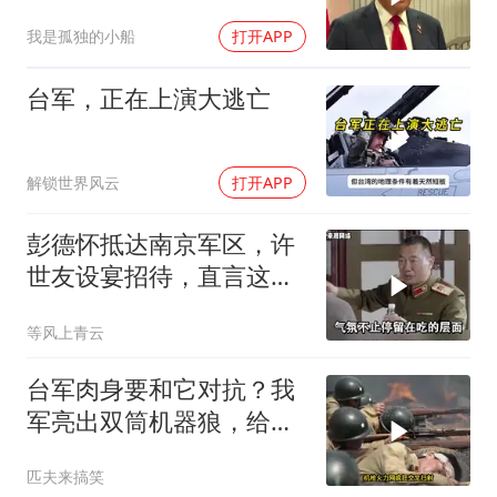
行动
我是孤独的小船
打开APP
台军，正在上演大逃亡
解锁世界风云
打开APP
彭德怀抵达南京军区，许
世友设宴招待，直言这是
最高的标准
等风上青云
台军肉身要和它对抗？我
军亮出双筒机器狼，给登
陆步兵扫清通道
匹夫来搞笑