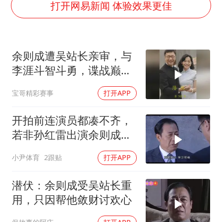
国防部：中国军队坚决反制任何闹海挑衅图谋
打开网易新闻 体验效果更佳
百花奖开幕式
广东雷州通报特教老师招聘违规事件
余则成遭吴站长亲审，与
两名乘客在飞机上因调节座椅起冲突
李涯斗智斗勇，谍战巅峰
女儿为争财产堵门阻挠父亲出殡
太燃了
宝哥精彩赛事
打开APP
夯实基础开新局
开拍前连演员都凑不齐，
若非孙红雷出演余则成，
这部剧还会火吗
小尹体育
2跟贴
打开APP
潜伏：余则成受吴站长重
用，只因帮他敛财讨欢心