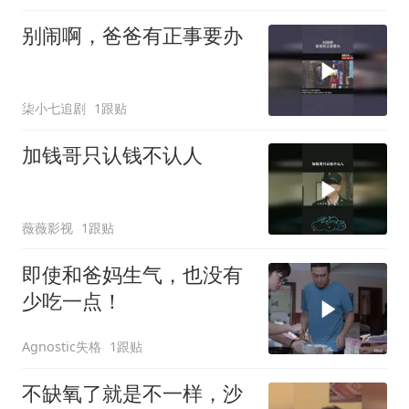
别闹啊，爸爸有正事要办
柒小七追剧
1跟贴
加钱哥只认钱不认人
薇薇影视
1跟贴
即使和爸妈生气，也没有
少吃一点！
Agnostic失格
1跟贴
不缺氧了就是不一样，沙