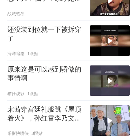
越旺
战域笔墨
还没装到位就一下被拆穿
了
海洋追剧
1跟贴
原来这是可以感到骄傲的
事情啊
猫仔观影
1跟贴
宋茜穿宫廷礼服跳《屋顶
着火》，孙红雷李乃文当
场看呆，“硬汉变迷弟”表
乐影快嘴侠
3跟贴
情包全网疯传！