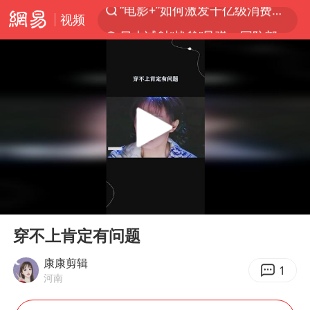
视频
日本试射“战斧”导弹，国防部回应
东航：国内客票提前14天免费退改
台风白海豚中心风力增强
向鹏0-3不敌张本智和
四川宜宾市高县4.9级地震致1人死亡
超颖电子拟投资20.86亿建设新项目
“新疆阿勒泰八月能滑雪”不实
00:00
00:13
刘国正说向鹏打得很窝囊
Play
Ent
full
我国外贸延续良好增长态势
穿不上肯定有问题
陈幸同晋级WTT横滨冠军赛8强
康康剪辑
1
河南
宇树科技中一签需缴款7.54万元