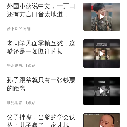
外国小伙说中文，一开口
还有方言口音太地道，沙
溢都震惊了！
爱下厨的阿酾
老同学见面零帧互怼，这
嘴还是一如既往的损
墨水影视
1跟贴
孙子跟爷就只有一张钞票
的距离
肚兜追影
1跟贴
父子拌嘴，当爹的学会认
怂：儿子赢了，家才越过