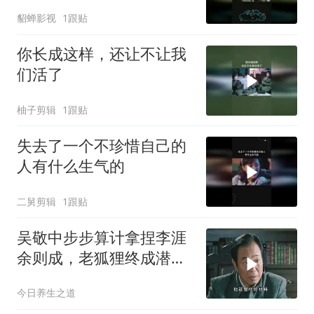
貂蝉影视
1跟贴
你长成这样，还让不让我
们活了
柚子剪辑
1跟贴
失去了一个不珍惜自己的
人有什么生气的
二舅剪辑
1跟贴
吴敬中步步算计拿捏李涯
余则成，老狐狸终成潜伏
最大赢家
今日养生之道