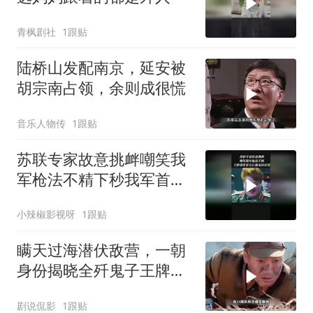
青枫剧社
1跟贴
陆桥山发配南京，延安被
胡宗南占领，余则成很慌
音乐人物传
1跟贴
苏联专家故意挑衅嘲笑我
军枪法不精下秒我军首长
让他见识厉害
小辣椒影视呀
1跟贴
瞒天过海潜伏敌营，一朝
身份揭晓全歼鬼子王牌部
队
剧说侃影
1跟贴