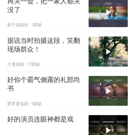
再哭一会，把一家人都哭
没了
影子追剧社
1跟贴
据说当时拍摄这段，笑翻
现场群众！
小龙追剧
17跟贴
好你个霸气侧露的礼部尚
书
肥罗爱追剧
1跟贴
好的演员连眼神都是戏