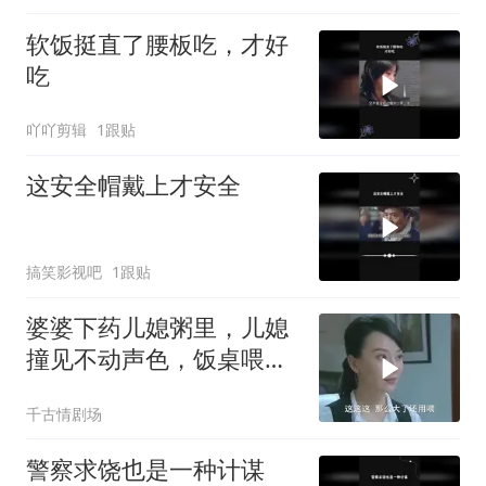
软饭挺直了腰板吃，才好
吃
吖吖剪辑
1跟贴
这安全帽戴上才安全
搞笑影视吧
1跟贴
婆婆下药儿媳粥里，儿媳
撞见不动声色，饭桌喂药
给她儿子
千古情剧场
警察求饶也是一种计谋