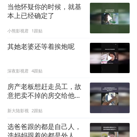
当他怀疑你的时候，就基
本上已经确定了
小熊影视君
1跟贴
其她老婆还等着挨炮呢
深夜影视君
4跟贴
房产老板想赶走员工，故
意把卖不掉的房交给他
们，最后惊讶了
新大陆影视
2跟贴
选爸爸跟的都是自己人，
选妈妈跟着的都是外人