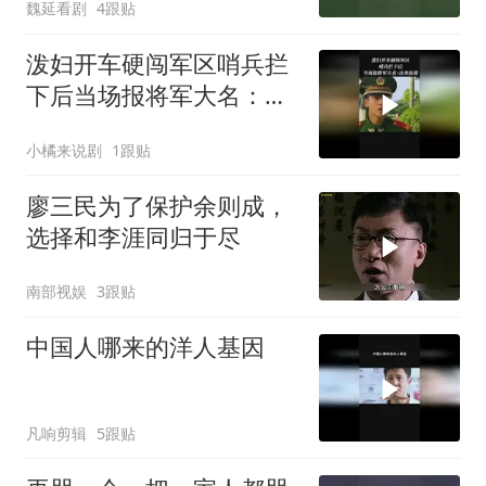
魏延看剧
4跟贴
泼妇开车硬闯军区哨兵拦
下后当场报将军大名：出
来接我
小橘来说剧
1跟贴
廖三民为了保护余则成，
选择和李涯同归于尽
南部视娱
3跟贴
中国人哪来的洋人基因
凡响剪辑
5跟贴