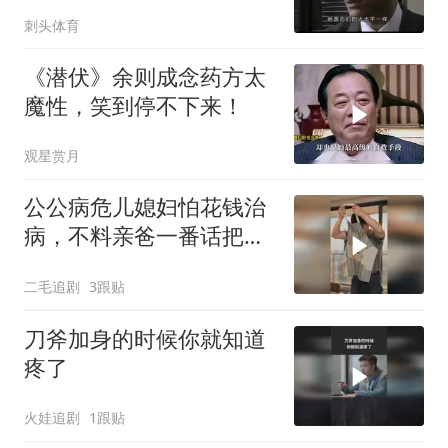
实比高育良高得多
刺头体育
《潜伏》余则成念药方太
魔性，笑到停不下来！
观星赏月
公公病危儿媳妇怕花钱治
病，不料亲爸一番话把女
儿骂醒了！
二毛追剧
3跟贴
刀斧加身的时候你就知道
疼了
火娃追剧
1跟贴