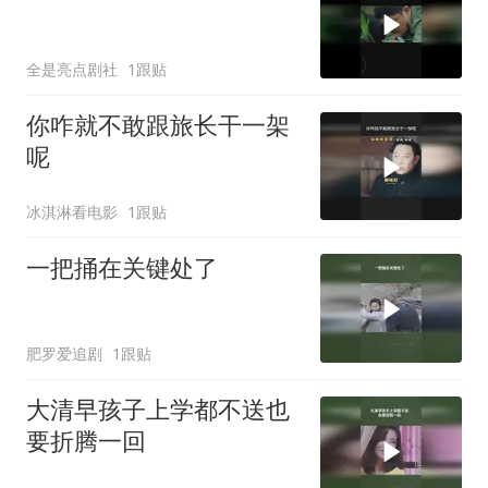
全是亮点剧社
1跟贴
你咋就不敢跟旅长干一架
呢
冰淇淋看电影
1跟贴
一把捅在关键处了
肥罗爱追剧
1跟贴
大清早孩子上学都不送也
要折腾一回