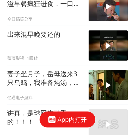
溢早餐疯狂进食，一口接
一口停不下来
今日搞笑分享
出来混早晚要还的
薇薇影视
1跟贴
妻子坐月子，岳母送来3
只乌鸡，我准备炖汤，妻
子拉住我
亿通电子游戏
讲真，是球网先动手
App内打开
的！！！