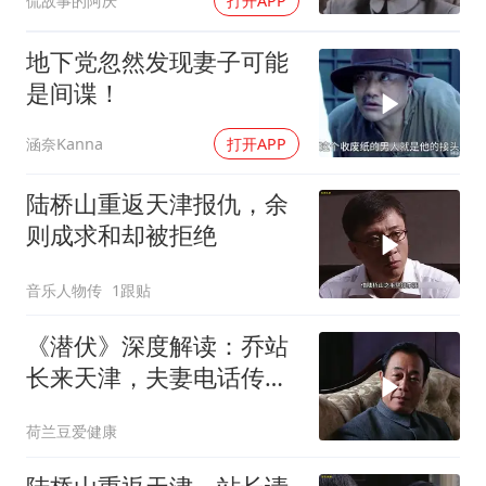
侃故事的阿庆
打开APP
地下党忽然发现妻子可能
是间谍！
涵奈Kanna
打开APP
陆桥山重返天津报仇，余
则成求和却被拒绝
音乐人物传
1跟贴
《潜伏》深度解读：乔站
长来天津，夫妻电话传情
报！
荷兰豆爱健康