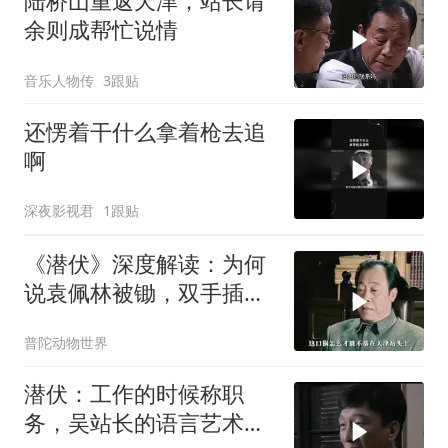
陆桥山重返天津，站长请
余则成帮忙说情
音乐人物传
3跟贴
还愣着干什么拿着枪去追
啊
深夜影视君
1跟贴
《潜伏》深度解读：为何
说袁佩林被锄，双手插兜
的李涯责任最大？
普陀动物世界
潜伏：工作的时候称职
务，吴站长的语言艺术确