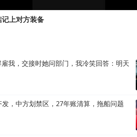
微信新功能：你可以“撤回”你的撤回
“中国蔬菜之乡”最高温达41.8℃
惦记上对方装备
老人离世案亲属质疑记录仪
79岁老人被城管撞倒后离世案一审开庭
胡彦斌获《歌手2026》歌王
秋天的第一杯奶茶到底有多火
解雇我，交接时她问部门，我冷笑回答：明天
夯实基础开新局
齐发，中方划禁区，27年账清算，拖船问题