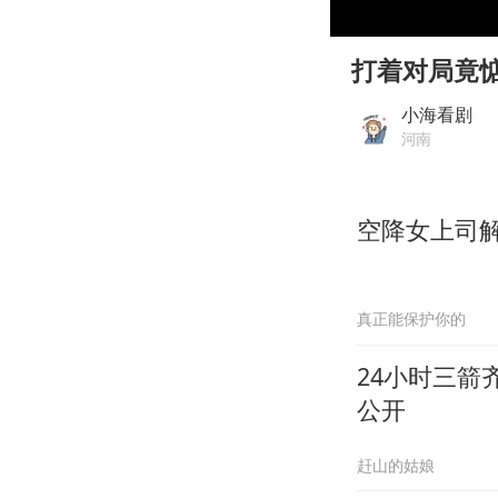
00:00
Play
打着对局竟
小海看剧
河南
空降女上司
真正能保护你的
24小时三箭
公开
赶山的姑娘