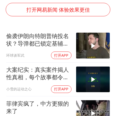
台当局重金为“台独”织“皇帝新衣”
打开网易新闻 体验效果更佳
几元成本的AI广告导致千万市值蒸发
老挝国会主席赛宋蓬逝世
夏日经济乘“热”而上 消费市场向“新”而行
偷袭伊朗向特朗普纳投名
白海豚将正面袭击贯穿浙江
状？导弹都已锁定基辅才
酒店回应车内过夜被收150元
火速道歉，泽连斯基这场
环球谈军武
打开APP
豪赌到底有多疯？
乐享全民健身 共筑健康中国
大案纪实：真实案件揭人
性真相，每个故事都令人
震撼
小雪的运动之心
打开APP
菲律宾疯了，中方更狠的
来了