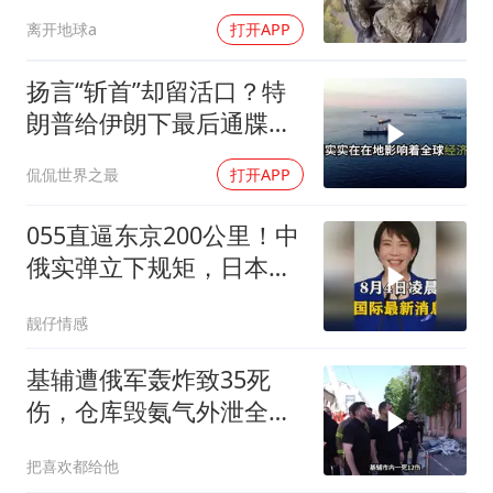
离开地球a
打开APP
扬言“斩首”却留活口？特
朗普给伊朗下最后通牒，
这盘棋下得真精
侃侃世界之最
打开APP
055直逼东京200公里！中
俄实弹立下规矩，日本除
了拍照根本不敢动
靓仔情感
基辅遭俄军轰炸致35死
伤，仓库毁氨气外泄全城
警报
把喜欢都给他