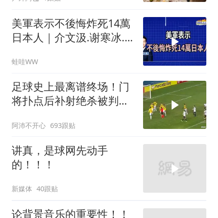
夫全家10人被新户主请出
家门
美軍表示不後悔炸死14萬
日本人｜介文汲.谢寒冰.
张延廷｜辣晚报20260806
蛙哇WW
足球史上最离谱终场！门
将扑点后补射绝杀被判无
效
阿沛不开心
693跟贴
讲真，是球网先动手
的！！！
新媒体
40跟贴
论背景音乐的重要性！！