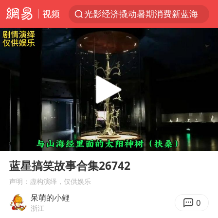
视频
光影经济撬动暑期消费新蓝海
马克·艾伦退出斯诺克中国公开赛
新疆优化调整景区内自驾服务费
梁家辉：到内地拍戏不是北上是回归
茅台部分直营店飞天茅台提价
情侣平潭拍日出坠崖1死1伤
上四休三，但降薪1000元，你接受吗？
00:00
02:35
杭州全市有序停课
Play
Ent
full
商场现钱学森巨幅海报 负责人回应
蓝星搞笑故事合集26742
36岁男演员成景区NPC后人气爆棚
声明：虚构演绎，仅供娱乐
呆萌的小鲤
全民健身事业高质量发展
0
浙江