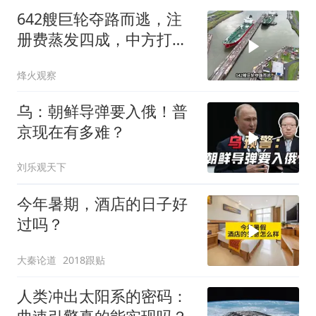
642艘巨轮夺路而逃，注
册费蒸发四成，中方打到
巴拿马“七寸”
烽火观察
乌：朝鲜导弹要入俄！普
京现在有多难？
刘乐观天下
今年暑期，酒店的日子好
过吗？
大秦论道
2018跟贴
人类冲出太阳系的密码：