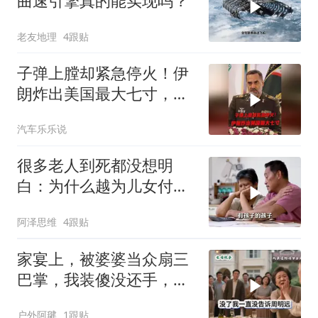
曲速引擎真的能实现吗？
老友地理
4跟贴
子弹上膛却紧急停火！伊
朗炸出美国最大七寸，特
朗普赶紧叫停战争
汽车乐乐说
很多老人到死都没想明
白：为什么越为儿女付
出，晚年越煎熬？
阿泽思维
4跟贴
家宴上，被婆婆当众扇三
巴掌，我装傻没还手，悄
悄卖别墅搬家，8天后丈
户外阿毽
1跟贴