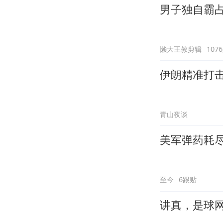
男子独自霸
懒大王教剪辑
107
伊朗精准打
青山夜谈
美军弹药耗
至今
6跟贴
讲真，是球