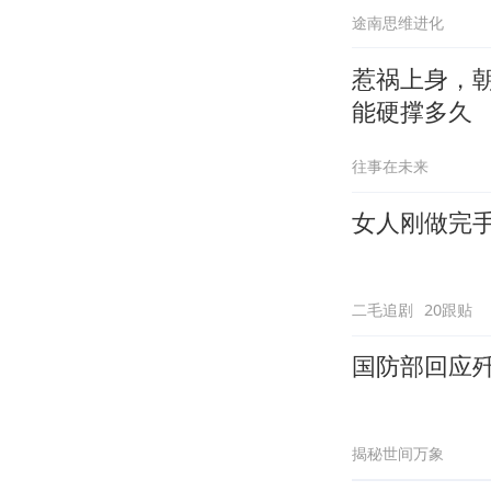
途南思维进化
惹祸上身，
能硬撑多久
往事在未来
女人刚做完
二毛追剧
20跟贴
国防部回应歼
揭秘世间万象