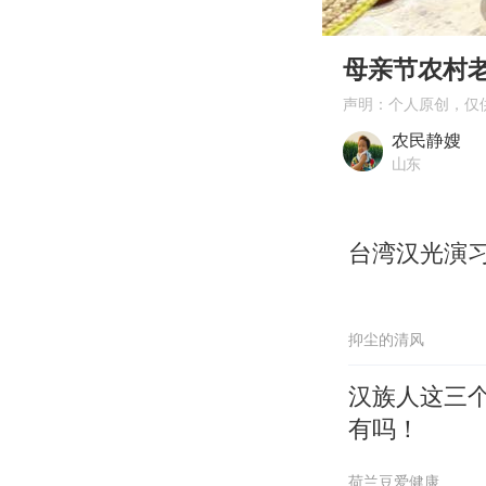
00:00
Play
母亲节农村
声明：个人原创，仅
农民静嫂
山东
台湾汉光演习
抑尘的清风
汉族人这三
有吗！
荷兰豆爱健康