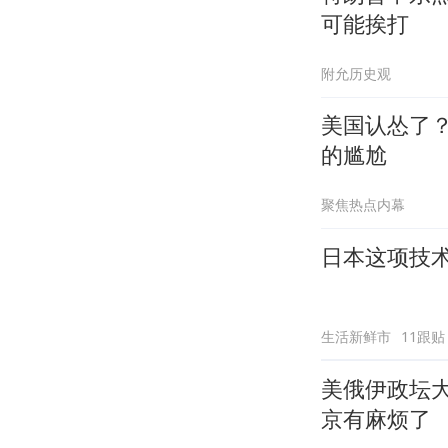
可能挨打
附允历史观
美国认怂了
的尴尬
聚焦热点内幕
日本这项技术
生活新鲜市
11跟贴
美俄伊政坛
京有麻烦了