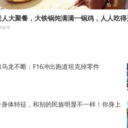
王艺迪无缘横滨赛决赛
上海大部迎大暴雨
老人大聚餐，大铁锅炖满满一锅鸡，人人吃得
《龙餐馆》 冲奖
供参考
构建更高水平的全民健身公共服务体系
乌龙不断：F16冲出跑道坦克掉零件
个身体特征，和别的民族明显不一样！你身上