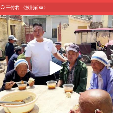
王传君 《披荆斩棘》
国足U17与阿森纳决赛取消 并列冠军
王艺迪2-4不敌张本美和止步4强
上门女婿出轨女邻居多年被判重婚罪
女子离婚后发现男方婚内与第三者育子
以军士兵把枪口对准中国记者
36岁男演员史元庭入职景区当NPC
浙江海域将现5到8米巨浪到狂浪
2025年小学教师减少13.19万
泰国：高度重视中国游客旅游体验
于东来直播和胖东来核心团队开会