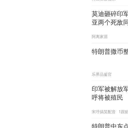
莫迪砸碎印
亚两个死敌
阿离家居
特朗普撒币
乐界品鉴官
印军被解放
呼将被殖民
宋垀搞笑配音
1跟
特朗普中东