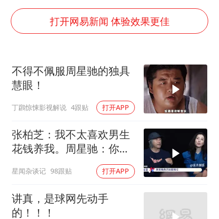
如何把百年大党建设得更加坚强有力
银行午休1.5小时 留个窗口行不行
打开网易新闻 体验效果更佳
弹药库存告急 美军补货难
余承东口误将24999元电脑报成2499
不得不佩服周星驰的独具
小伙靠AI减肥 45天瘦40斤进了ICU
慧眼！
李嫣近照曝光
丁鸊惊悚影视解说
4跟贴
打开APP
总书记关心百姓身边这些民生大事
张柏芝：我不太喜欢男生
花钱养我。周星驰：你不
早说
星闻杂谈记
98跟贴
打开APP
讲真，是球网先动手
的！！！