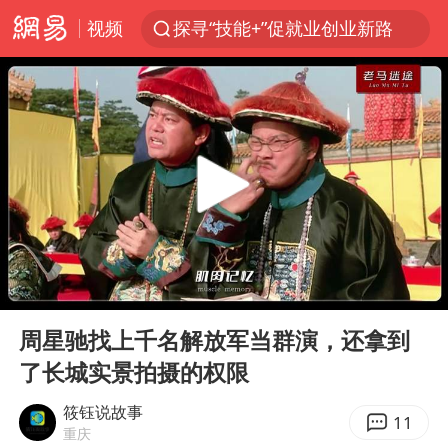
视频
探寻“技能+”促就业创业新路
41岁女子为鼓励女儿考上985研究生
美国退回1000亿美元关税
24小时不关空调 电费反而更低？
维持强台风级！白海豚直奔华东沿海
河南试行周五下午弹性离岗
李亚鹏向地铁吐血女孩捐99999元
00:00
06:26
要给全体职工“应休尽休”的底气
Play
Ent
full
日本籍女网红在韩直播时自杀身亡
周星驰找上千名解放军当群演，还拿到
了长城实景拍摄的权限
“天津之眼”摩天轮附近2人落水
儿科医生漏诊获刑：我认错但不能认罪
筱钰说故事
11
重庆