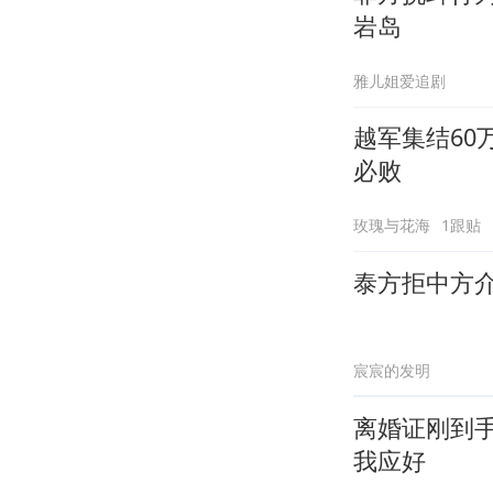
岩岛
雅儿姐爱追剧
越军集结6
必败
玫瑰与花海
1跟贴
泰方拒中方
宸宸的发明
离婚证刚到
我应好