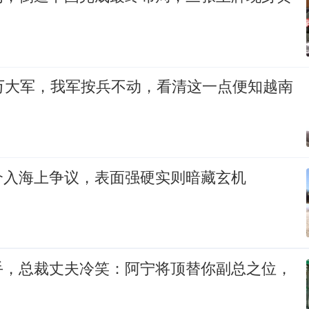
0万大军，我军按兵不动，看清这一点便知越南
介入海上争议，表面强硬实则暗藏玄机
手，总裁丈夫冷笑：阿宁将顶替你副总之位，