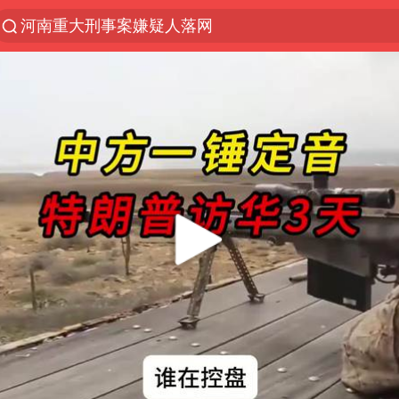
河南重大刑事案嫌疑人落网
光影经济撬动暑期消费新蓝海
浙江上海等地有大雨或暴雨
西湖突现狂风暴雨 游客瞬间被浇透
金饰克价一夜涨回1300元
隔20米开高仿奶茶店被判赔35万元
新疆景区自驾服务费改为按车收费
多家A股公司收到美国关税退款
视频丨中国东方电气集团原党组副书记、董事宋致远
直击东北超：哈尔滨vs通辽
香港宏福苑火灾或由烟头引起