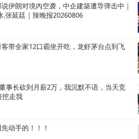
部说伊朗对境內空袭，中企建築遭导弹击中｜
.张延廷｜辣晚报20260806
请客带全家12口霸坐开吃，龙虾茅台点到飞
被董事长砍到月薪2万，我沉默不语，当天竞
资挖走我
网先动手的！！！