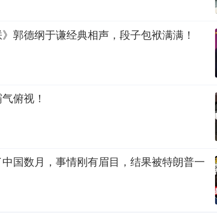
朕》郭德纲于谦经典相声，段子包袱满满！
霸气俯视！
了中国数月，事情刚有眉目，结果被特朗普一