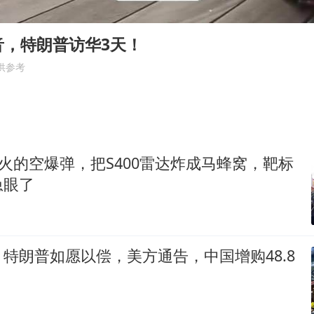
白海豚将正面袭击贯穿浙江
浙江台州《告全体市民书》
音，特朗普访华3天！
“不怕六爷挂得多 就怕六爷挂一颗”
供参考
酒店回应车内过夜被收150元
几元成本的AI广告导致千万市值蒸发
36岁男演员成景区NPC后人气爆棚
远火的空爆弹，把S400雷达炸成马蜂窝，靶标
梁家辉：到内地拍戏不是北上是回归
急眼了
人民的健康、体质、幸福一脉相承
特朗普如愿以偿，美方通告，中国增购48.8