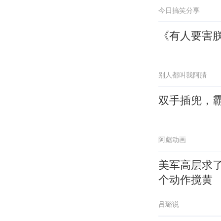
今日搞笑分享
《有人要害
别人都叫我阿腈
双手插兜，
阿彪动画
美军高层求
个动作搅黄
吕璐说