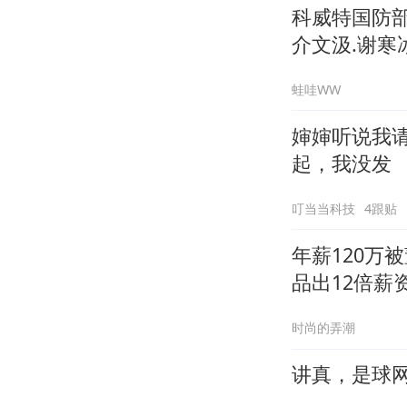
科威特国防
介文汲.谢寒冰
蛙哇WW
婶婶听说我
起，我没发
叮当当科技
4跟贴
年薪120万
品出12倍薪
时尚的弄潮
讲真，是球