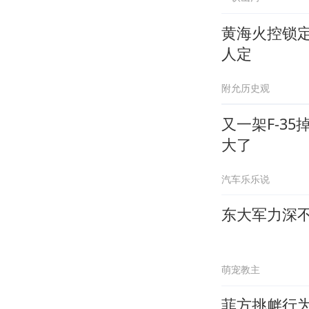
黄海火控锁
人定
附允历史观
又一架F-3
大了
汽车乐乐说
东大军力深不
萌宠教主
菲方挑衅行