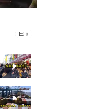
04:06
Enter
fullscreen
0