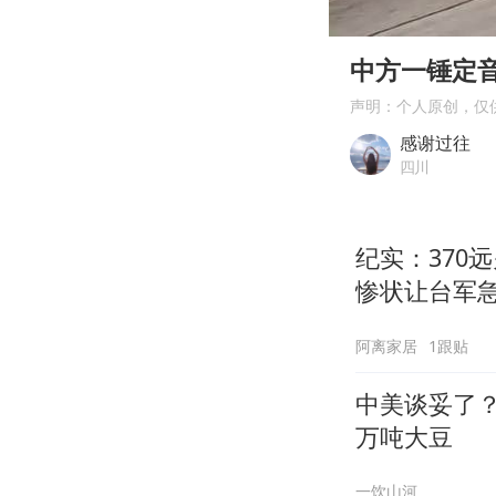
00:00
Play
中方一锤定
声明：个人原创，仅
感谢过往
四川
纪实：370
惨状让台军
阿离家居
1跟贴
中美谈妥了？
万吨大豆
一饮山河