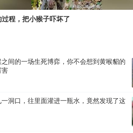
台风白海豚最新路径研判来了
船舶避风项目停工 多地全力防台风
的过程，把小猴子吓坏了
命案逃犯躲进深山21年活得像野人
现代版摸金校尉落网查获400多枚古币
服务实体经济 财政金融打出组合拳
男子结婚8年发现3个女儿均非亲生
猴之间的一场生死博弈，你不会想到黄喉貂的
奋进开新局 实干挑大梁
厉害
见一洞口，往里面灌进一瓶水，竟然发现了这