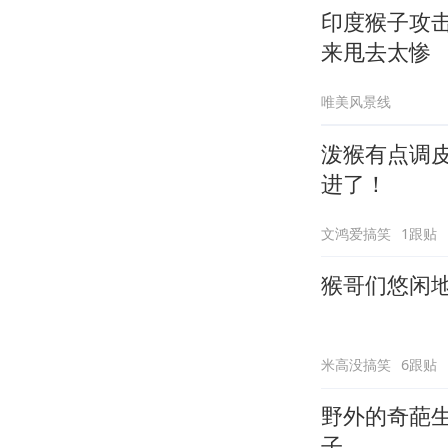
印度猴子攻
来甩去太惨
唯美风景线
泼猴有点调
进了！
文鸿爱搞笑
1跟贴
猴哥们悠闲
米高没搞笑
6跟贴
野外的奇葩
子