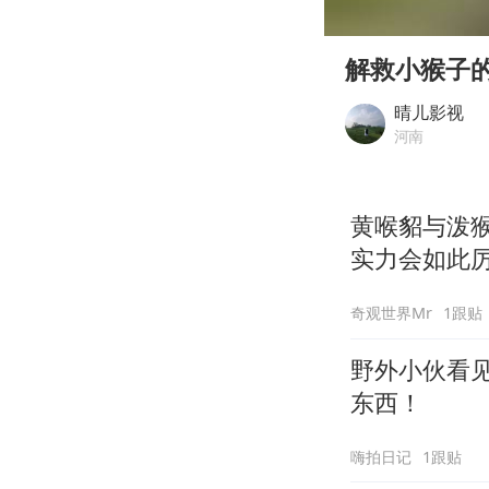
00:00
Play
解救小猴子
晴儿影视
河南
黄喉貂与泼
实力会如此
奇观世界Mr
1跟贴
野外小伙看
东西！
嗨拍日记
1跟贴