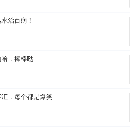
热水治百病！
的哈，棒棒哒
事汇，每个都是爆笑