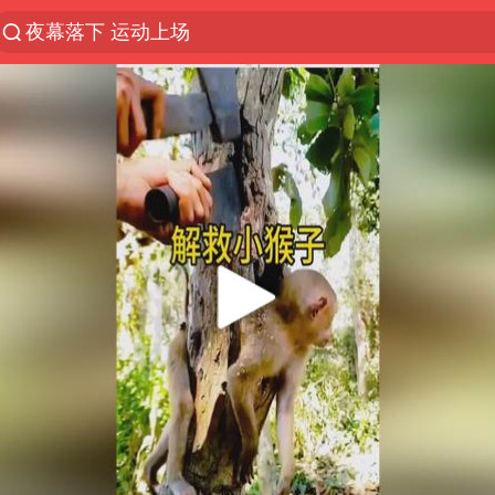
夜幕落下 运动上场
1岁宝宝碰坏纸巾盒 宝妈被索赔924元
台风白海豚环流面积近似13个浙江
Meta被判支付5.67亿美元
台风白海豚逼近 暴雨大暴雨来袭
47岁妈妈突然产女 26岁女儿：很震惊
OpenAI为免费用户升级GPT-5.6 Luna
日本广岛民众举行游行反对政府行径
21楼高空抛物嫌疑人被拘留
实探山东最热的“中国蔬菜之乡”
女子开一天一夜空调后二氧化碳中毒