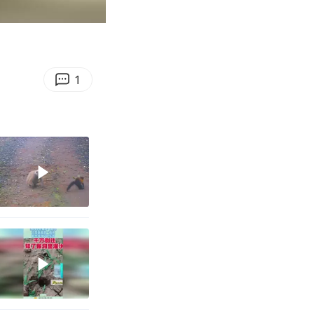
00:13
Enter
fullscreen
1