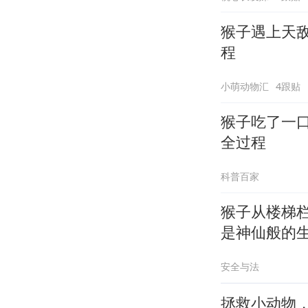
猴子遇上天
程
小萌动物汇
4跟贴
猴子吃了一
全过程
科普百家
猴子从楼梯
是神仙般的
安全与法
拯救小动物