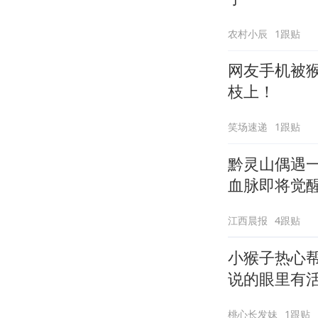
农村小辰
1跟贴
网友手机被
枝上！
笑场速递
1跟贴
黔灵山偶遇
血脉即将觉
江西晨报
4跟贴
小猴子热心
说的眼里有
桃心长发妹
1跟贴