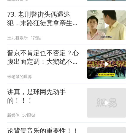
73. 老刑警街头偶遇逃
犯，末路狂徒竟拿亲生儿
子当作人质落网！
玉儿聊娱乐
1跟贴
普京不肯定也不否定？心
腹出面定调：大鹅绝不打
光最后一颗子弹
米老鼠的世界
讲真，是球网先动手
的！！！
新媒体
57跟贴
论背景音乐的重要性！！