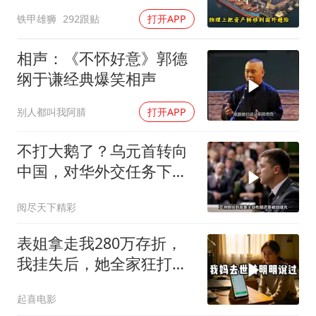
商巨头被逼无奈，出此下
铁甲雄狮
292跟贴
打开APP
策
相声：《不怀好意》郭德
纲于谦经典爆笑相声
别人都叫我阿腈
打开APP
不打大鹅了？乌元首转向
中国，对华外交任务下
达，中乌风向已变
阅尽天下精彩
表姐拿走我280万存折，
我挂失后，她全家狂打
200个电话
起喜电影