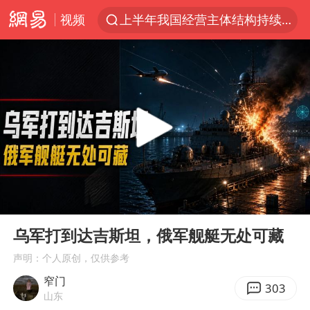
视频
上半年我国经营主体结构持续优化
上海有出现龙卷潜势
上海全域长途客运班次全部停运
白海豚10级风圈
《披荆斩棘2026》阵容官宣
王艺迪无缘横滨赛决赛
上海暴雨红色预警
00:00
16:53
国足U17与阿森纳决赛取消 并列冠军
Play
Ent
full
1枚就能让航母瘫痪 轰-6J实力有多强
乌军打到达吉斯坦，俄军舰艇无处可藏
上门女婿出轨女邻居多年被判重婚罪
声明：个人原创，仅供参考
窄门
王艺迪2-4不敌张本美和止步4强
303
山东