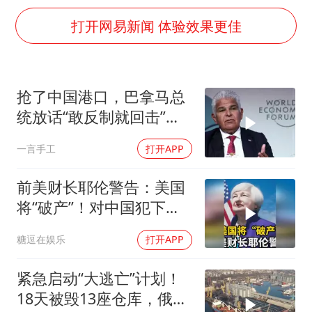
韩国检察官，“死”于2026
打开网易新闻 体验效果更佳
于东来直播和胖东来核心团队开会
2025年小学教师减少13.19万
泰国：高度重视中国游客旅游体验
抢了中国港口，巴拿马总
上海大部迎大暴雨
统放话“敢反制就回击”中
《龙餐馆》 冲奖
方一句话回应
一言手工
打开APP
构建更高水平的全民健身公共服务体系
前美财长耶伦警告：美国
将“破产”！对中国犯下两
大错误自食恶果
糖逗在娱乐
打开APP
紧急启动“大逃亡”计划！
18天被毁13座仓库，俄电