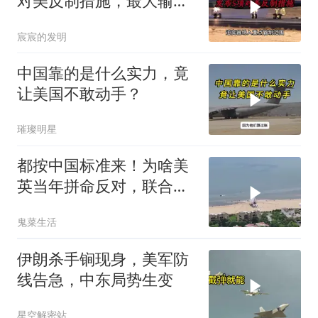
对美反制措施，最大输家
已浮现
宸宸的发明
中国靠的是什么实力，竟
让美国不敢动手？
璀璨明星
都按中国标准来！为啥美
英当年拼命反对，联合国
反而全盘接受？
鬼菜生活
伊朗杀手锏现身，美军防
线告急，中东局势生变
星空解密站