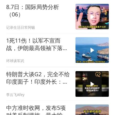
8.7日：国际局势分析
（06）
记录生活日常阿蜴
1死11伤！以军不宣而
战，伊朗最高领袖下落不
明？特朗普发出通牒
环球谈军武
特朗普大谈G2，完全不给
印度面子！印度外长：低
估印度潜力
李云飞Afey
中方准时收网，发布5项