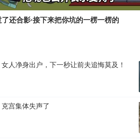
上半年国内居民出游人次34.63亿
刘浩存百花奖开幕式红裙起舞
过了还合影·接下来把你坑的一楞一楞的
“南湖号”盾构机下线
陕西柞水泥石流已致2死 仍有1人失联
店主称换“青海拉面”招牌后生意更好
泰国初中生饮弹自尽前开了26枪
，女人净身出户，下一秒让前夫追悔莫及！
习近平心系体育强国建设
，克宫集体失声了