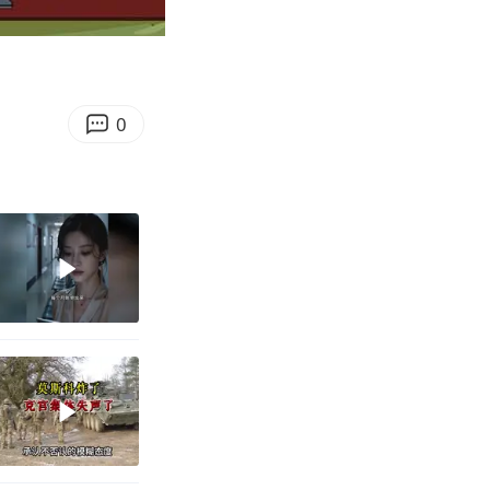
04:28
Enter
fullscreen
0