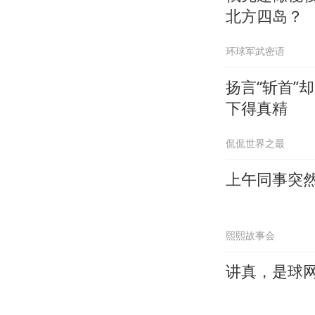
北方四岛？
环球军武密语
扬言“斩首”
下得真精
侃侃世界之最
上午同事突
熙熙故事会
讲真，是球