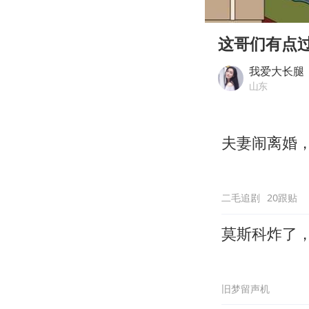
00:00
Play
这哥们有点
我爱大长腿
山东
夫妻闹离婚
二毛追剧
20跟贴
莫斯科炸了
旧梦留声机