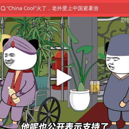
“China Cool”火了，老外爱上中国避暑游
台风白海豚闭眼浙江上海处于危险半圆
香港宏福苑火灾或由烟头引起
四川宜宾市珙县发生3.4级地震
中国父女泰国骑摩托车坠崖1死1伤
网约车司机充电时猝死保险拒赔
周末打虎 宋致远被查
白海豚将正面袭击贯穿浙江
浙江台州《告全体市民书》
多所高校取消艺考
多个明星演唱会取消