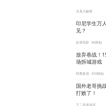
关系大解密
印尼学生万
见？
起喜电影
86跟贴
放弃巷战！1
场拆城游戏
阿离家居
659跟贴
国外老哥挑
打败了！
王二哥老搞笑