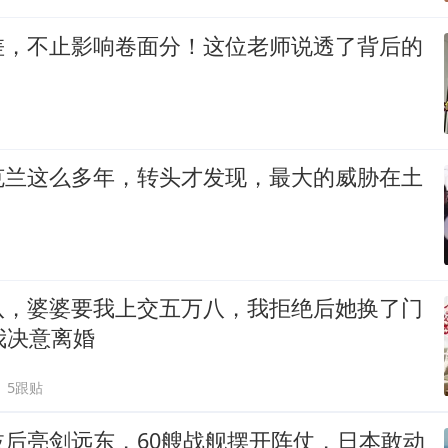
差，不止影响卷面分！这位老师说透了背后的
克兰这么多年，转头才发现，最大的威胁在土
八，婆婆要我上交五万八，我拒绝后她换了门
我决意离婚
5跟贴
枝后亮剑远东，60艘战舰摆开阵仗，日本敢动