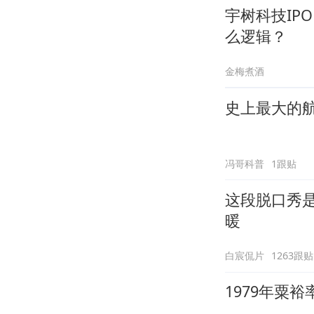
宇树科技IP
么逻辑？
金梅煮酒
史上最大的航
冯哥科普
1跟贴
这段脱口秀
暖
白宸侃片
1263跟贴
1979年粟