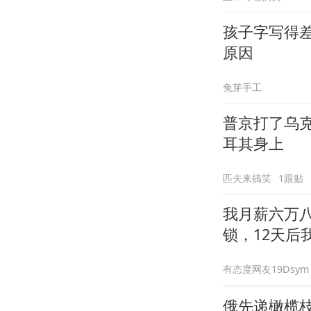
孩子字写得
原因
兔芽手工
普京打了乌
耳其身上
匹夫来搞笑
1跟贴
我月薪六万
锁，12天后
有态度网友19Dsym
俄先递橄榄