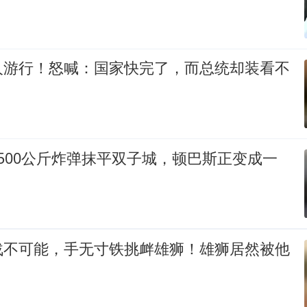
人游行！怒喊：国家快完了，而总统却装看不
500公斤炸弹抹平双子城，顿巴斯正变成一
战不可能，手无寸铁挑衅雄狮！雄狮居然被他