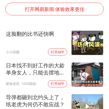
日韩股市高开跳水 SK海力士下挫转跌
打开网易新闻 体验效果更佳
台风白海豚最新路径研判来了
OpenAI为免费用户升级GPT-5.6 Luna
船舶避风项目停工 多地全力防台风
这脸翻的比书还快啊
我国编制完成新版全月地质图
“深圳地面沉降致车辆损坏”不实
小小段砸
打开APP
男子结婚8年发现3个女儿均非亲生
日本找不到好工作的大龄
奋进开新局 实干挑大梁
单身女人，只能去摆地
摊，一天有多心累？
硬核老高
1035跟贴
打开APP
导弹都砸到北约头上了，
纸老虎为何仍不敢应战？