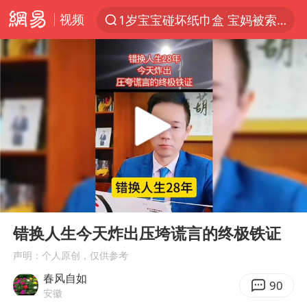
视频
1岁宝宝碰坏纸巾盒 宝妈被索赔924元
以“新”破局 首发经济点亮城市消费活力
Meta被判支付5.67亿美元
台风白海豚逼近 暴雨大暴雨来袭
47岁妈妈突然产女 26岁女儿：很震惊
阿根廷足协发文力挺因凡蒂诺
中国稀土盘中涨停
00:00
02:31
A股开盘：民爆、CPO等概念走强
Play
Ent
full
日本广岛民众举行游行反对政府行径
错换人生今天炸出压垮谎言的终极铁证
21楼高空抛物嫌疑人被拘留
声明：个人原创，仅供参考
春风自如
男子杀人后逃进深山21年活得像野人
90
安徽