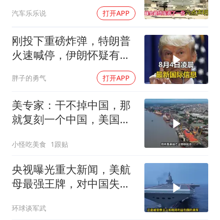
汽车乐乐说
打开APP
刚投下重磅炸弹，特朗普
火速喊停，伊朗怀疑有
诈，美国发撤侨警告
胖子的勇气
打开APP
美专家：干不掉中国，那
就复刻一个中国，美国看
上了这两个国家
小怪吃美食
1跟贴
央视曝光重大新闻，美航
母最强王牌，对中国失
效，美军落伍10年？
环球谈军武