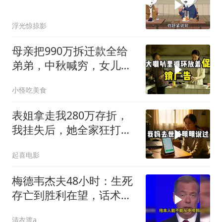
浮光惊掠影
母亲把990万拆迁款全给
弟弟，中秋喊穷，女儿笑
怼：你的钱又没给我
小怪吃美食
表姐拿走我280万存折，
我挂失后，她全家狂打
200个电话
起喜电影
梅德韦杰夫48小时：生死
存亡到胜利在望，话术变
现实不变
清衣渡a