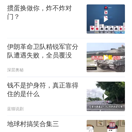
掼蛋换做你，炸不炸对
门？
伊朗革命卫队精锐军官分
队遭遇失败，全员覆没
深层奥秘
钱不是护身符，真正靠得
住的是什么
蓝猫说剧
地球村搞笑合集三