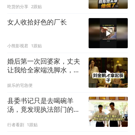
吃货的分享
2跟贴
女人收拾好色的厂长
小熊影视君
1跟贴
婚后第一次回婆家，丈夫
让我给全家端洗脚水，我
笑着答应，转身拨通了一
娱乐的宅急便
个电话
县委书记只是去喝碗羊
汤，竟发现执法部门的丑
恶嘴脸
行者看剧
1跟贴