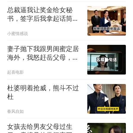
总裁逼我让奖金给女秘
书，签字后我拿起话筒：
第一，我自愿放弃
小蜜情感说
妻子抛下我跟男闺蜜定居
海外，我怒赶岳父母，深
夜电话炸锅
起喜电影
杜婆明着抢威，熊斗不过
杜
春风自如
女孩去给男友父母过生