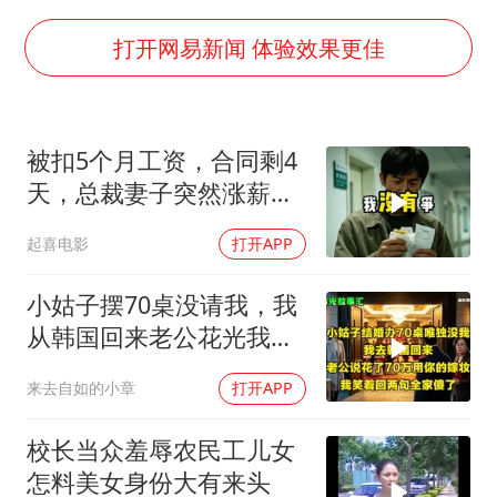
美国退回1000亿美元关税
闪电劈中电线炸出一条火花
打开网易新闻 体验效果更佳
李亚鹏向地铁吐血女孩捐99999元
李嫣近照曝光
被扣5个月工资，合同剩4
新华社权威快报|我国编制完成新版全月地质图
天，总裁妻子突然涨薪续
曝张一鸣下死命令：不依赖AI蒸馏技术
签，我递辞呈她慌了
起喜电影
打开APP
中国经济展现强大韧性和活力
小姑子摆70桌没请我，我
从韩国回来老公花光我嫁
妆，笑两句全家傻了
来去自如的小章
打开APP
校长当众羞辱农民工儿女
怎料美女身份大有来头