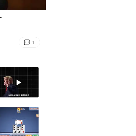
03:48
Enter
fullscreen
方
1