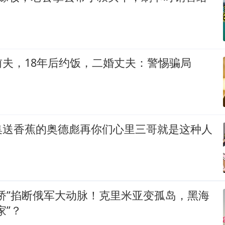
夫，18年后约饭，二婚丈夫：警惕骗局
集送香蕉的奥德彪再你们心里三哥就是这种人
桥”掐断俄军大动脉！克里米亚变孤岛，黑海
家”？