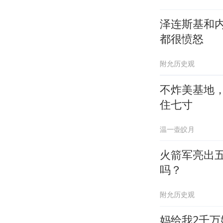
泽连斯基和
都很愤怒
附允历史观
不炸美基地
住七寸
温一壶皎月
火箭军亮出
吗？
附允历史观
妈给我2千