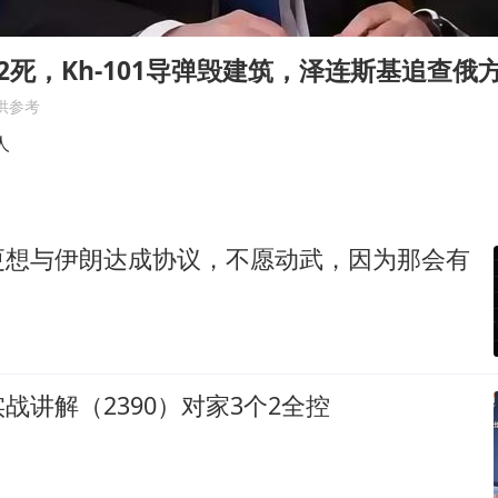
女子开一天一夜空调后二氧化碳中毒
“空调24小时开着更省电”不实
2死，Kh-101导弹毁建筑，泽连斯基追查俄
70多岁父亲独自坐车到上海看望女儿
供参考
男子杀人后逃进深山21年活得像野人
人
OpenAI为免费用户升级GPT-5.6 Luna
“中国蔬菜之乡”最高温达41.8℃
更想与伊朗达成协议，不愿动武，因为那会有
如何把百年大党建设得更加坚强有力？
战讲解（2390）对家3个2全控