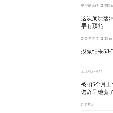
星空解密站
279跟
这次崩溃落
早有预兆
刘哥谈体育
21跟贴
投票结果58
陌上桃花开的
被扣5个月
递辞呈她慌
起喜电影