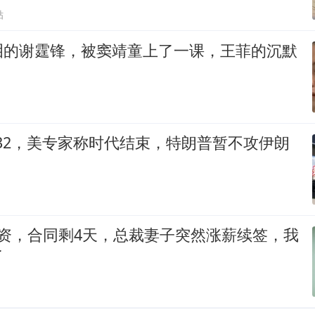
贴
泪的谢霆锋，被窦靖童上了一课，王菲的沉默
-32，美专家称时代结束，特朗普暂不攻伊朗
工资，合同剩4天，总裁妻子突然涨薪续签，我
了