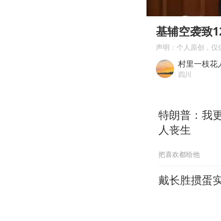
00:00
Play
基辅空袭致1
声明：个人原创，仅
村里一枝花
四川
特朗普：我
人丧生
把喜欢都给他
戴长胜掼蛋实