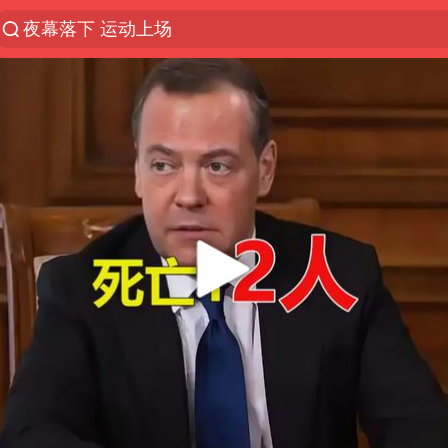
夜幕落下 运动上场
27岁女子组织卖淫集团被悬赏通缉
泸溪河：桃酥吃出金属牙冠视频不实
97岁英国奶奶飞上天再破吉尼斯纪录
美国将对多晶硅衍生品加征15%关税
泰国校园枪击案死亡人数升至7人
公司“上四休三”但要降薪1000元
泰高官回应中国人在泰遭歧视：全面调查
改名后的“青海拉面”店
火把节震撼瞬间
台军“汉光秀”开场闹剧多