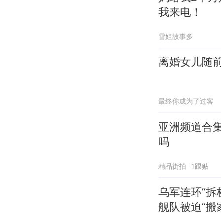
我来电！
雪姐故事多
离婚女儿随前
最终你成为了过客
亚洲频道合
吗
精品街拍
1跟贴
乌军连环“拆
舰队被迫“搬