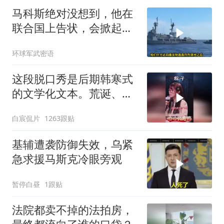
马科斯绝对没想到，他在
联合国上告状，会掀起中
方的4重反制
环球军武密语
这段脱口秀是后期韩寒式
的文学化文本。荒诞、激
愤又温暖
白宸侃片
1263跟贴
基辅遭袭防御失效，乌紧
急求援马斯克冷眼旁观
暂停白昼
1跟贴
法院都卖不掉的法拍房，