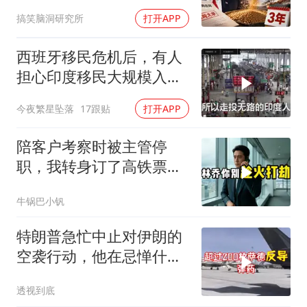
撑过三年吗？
搞笑脑洞研究所
打开APP
西班牙移民危机后，有人
担心印度移民大规模入侵
中国，这可能吗？
今夜繁星坠落
17跟贴
打开APP
陪客户考察时被主管停
职，我转身订了高铁票。
2小时后总监急疯了：12
牛锅巴小钒
亿合同没你根本签不了
特朗普急忙中止对伊朗的
空袭行动，他在忌惮什
么，谁出手拦阻
透视到底