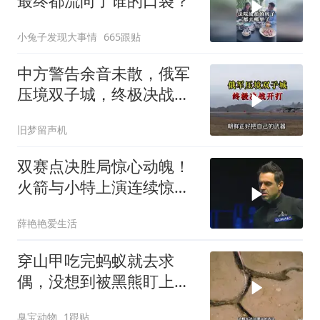
最终都流向了谁的口袋？
小兔子发现大事情
665跟贴
中方警告余音未散，俄军
压境双子城，终极决战开
打，俄向亚洲借兵
旧梦留声机
双赛点决胜局惊心动魄！
火箭与小特上演连续惊险
反转，结局舒服了
薛艳艳爱生活
穿山甲吃完蚂蚁就去求
偶，没想到被黑熊盯上
了！
臭宝动物
1跟贴