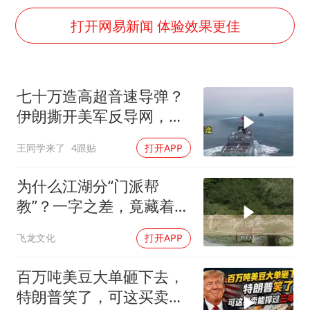
上半年国内居民出游人次34.63亿
打开网易新闻 体验效果更佳
刘浩存百花奖开幕式红裙起舞
张本智和：零封向鹏不意外
泰国初中生饮弹自尽前开了26枪
七十万造高超音速导弹？
多个明星演唱会取消
伊朗撕开美军反导网，炸
店主称换“青海拉面”招牌后生意更好
出中国工业底牌
王同学来了
4跟贴
打开APP
万岁山接盘烂尾恒大文旅城
为什么江湖分“门派帮
习近平心系体育强国建设
教”？一字之差，竟藏着不
同的生存密码！
飞龙文化
打开APP
百万吨美豆大单砸下去，
特朗普笑了，可这买卖能