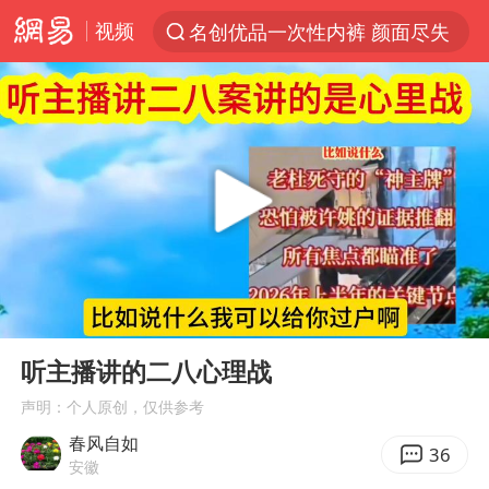
视频
名创优品一次性内裤 颜面尽失
解锁各地夏日限定体验
台风白海豚闭眼浙江上海处于危险半圆
伊斯兰版北约来了吗
四川宜宾市珙县发生3.4级地震
香港宏福苑火灾或由烟头引起
中国父女泰国骑摩托车坠崖1死1伤
00:00
05:23
网约车司机充电时猝死保险拒赔
Play
Ent
full
白海豚将正面袭击贯穿浙江
听主播讲的二八心理战
周末打虎 宋致远被查
声明：个人原创，仅供参考
春风自如
浙江台州《告全体市民书》
36
安徽