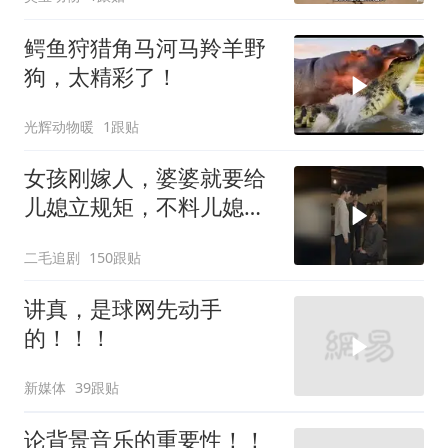
鳄鱼狩猎角马河马羚羊野
狗，太精彩了！
光辉动物暖
1跟贴
女孩刚嫁人，婆婆就要给
儿媳立规矩，不料儿媳不
是好惹的！
二毛追剧
150跟贴
讲真，是球网先动手
的！！！
新媒体
39跟贴
论背景音乐的重要性！！