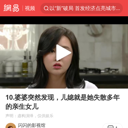
视频
以“新”破局 首发经济点亮城市消费活力
昆明石林火把节
我国编制完成新版全月地质图
宇树科技发行价格150.80元/股
江钨装备：无注入矿山资产安排
台风白海豚即将进入48小时警戒线
官方回应献血屋不让市民入内躲雨
00:00
19:19
郑国霖回应去景区上班被保安拦下
Play
Ent
full
80后女柜员逆袭成4200亿银行副行长
10.婆婆突然发现，儿媳就是她失散多年
的亲生女儿
感觉全东北都在等7号
声明：虚构演绎，仅供娱乐
中央气象台发布台风黄色预警
闪闪的影视馆