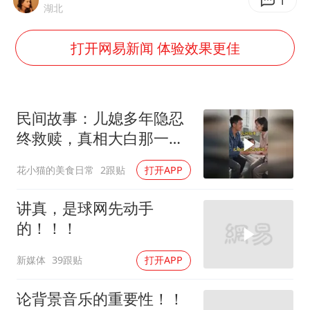
扎哈罗娃批广岛市长不提美国原子弹
1
湖北
女子利用漏洞0元薅走3000多件家电
打开网易新闻 体验效果更佳
金饰克价大幅跳涨
关之琳否认与27岁模特的恋情
多地要求领导干部带头休假
民间故事：儿媳多年隐忍
对话重庆地铁吐血女孩
终救赎，真相大白那一刻
众人泪目
奋进开新局 实干挑大梁
花小猫的美食日常
2跟贴
打开APP
讲真，是球网先动手
的！！！
新媒体
39跟贴
打开APP
论背景音乐的重要性！！