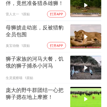
伴，竟然准备猎杀雄狮！
雷人太一
1跟贴
打开APP
母狮掳走幼崽，反被猎豹
全员包围
臭宝动物
1跟贴
打开APP
狮子家族的河马大餐，饥
饿的狮子捕杀小河马
生灵观察喵
1跟贴
庞大的野牛群团结一心把
狮子摁在地上摩擦！