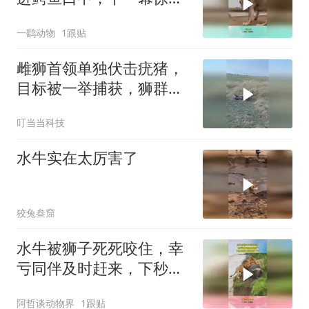
下巴
一鹞动物
1跟贴
雌狮首领单独伏击疣猪，
目标被一举捕获，狮群里
所有成员纷纷登场
叮当当科技
水牛实在太厉害了
狡兔叁窟
水牛被狮子死死咬住，幸
亏同伴及时赶来，下秒雄
狮直接被顶下河
阿哲谈动物界
1跟贴