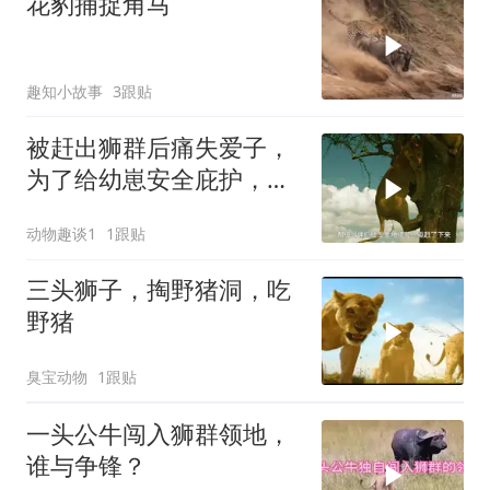
花豹捕捉角马
趣知小故事
3跟贴
被赶出狮群后痛失爱子，
为了给幼崽安全庇护，狮
子妈妈卑微求和却遭驱
动物趣谈1
1跟贴
赶，看母狮卡丽如何用狩
猎夺回体面
三头狮子，掏野猪洞，吃
野猪
臭宝动物
1跟贴
一头公牛闯入狮群领地，
谁与争锋？