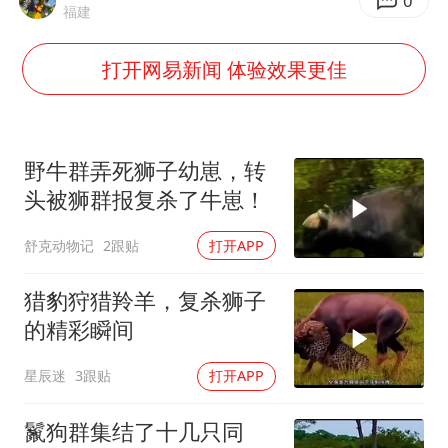
公司“上四休三”但要降薪1000元
0
福建
OpenAI为免费用户升级GPT-5.6 Luna
打开网易新闻 体验效果更佳
47岁妈妈突然产女 26岁女儿：很震惊
97岁英国奶奶飞上天再破吉尼斯纪录
“中国蔬菜之乡”最高温达41.8℃
野牛群弄死狮子幼崽，转
如何把百年大党建设得更加坚强有力？
头被狮群报复杀了牛崽！
舒克动物记
2跟贴
打开APP
猎豹狩猎羚羊，复杀狮子
的精彩瞬间
星辰迷
3跟贴
打开APP
鬣狗群集结了十几只同