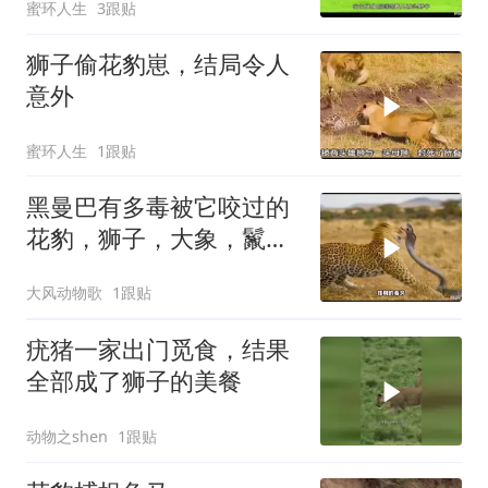
蜜环人生
3跟贴
狮子偷花豹崽，结局令人
意外
蜜环人生
1跟贴
黑曼巴有多毒被它咬过的
花豹，狮子，大象，鬣狗
最后怎么样了
大风动物歌
1跟贴
疣猪一家出门觅食，结果
全部成了狮子的美餐
动物之shen
1跟贴