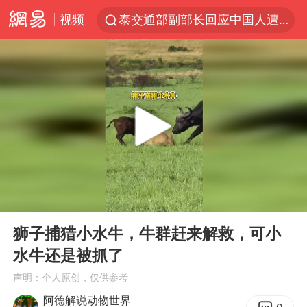
视频
泰交通部副部长回应中国人遭歧视手势
改名后的“青海拉面”店
段绚竞因公牺牲 年仅44岁
1岁宝宝碰坏纸巾盒 宝妈被索赔924元
女子开一天一夜空调后二氧化碳中毒
男子结婚8年3个女儿均非亲生
“空调24小时开着更省电”不实
00:00
01:18
“不建议大家买深色蛋糕”
Play
Ent
full
台风白海豚逼近 暴雨大暴雨来袭
狮子捕猎小水牛，牛群赶来解救，可小
水牛还是被抓了
男子杀人后逃进深山21年活得像野人
声明：个人原创，仅供参考
985博士后被曝在妻子孕期出轨后续
阿德解说动物世界