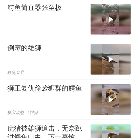
鳄鱼简直嚣张至极
倒霉的雄狮
狡兔叁窟
狮王复仇偷袭狮群的鳄鱼
臭宝动物
1跟贴
疣猪被雄狮追击，无奈跳
进鳄鱼口中，下一幕惊掉