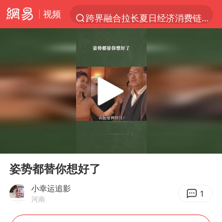
视频
跨界融合拉长夏日经济消费链条
上海轨交全网络地面高架区段限速运行
拜登前列腺癌恶化
四川宜宾5.5级地震后余震为何不断
“伊斯兰版北约”出现
2026年7月份居民消费价格同比上涨0.5%
台铃电动车仅骑一年就断电趴窝
00:00
00:24
浙江海域将现5到8米巨浪到狂浪
Play
Ent
full
上海中心城区暴雨预警由橙变红
姿势都替你想好了
以军士兵把枪口对准中国记者
小幸运追影
1
河南
白海豚在海上打了个结