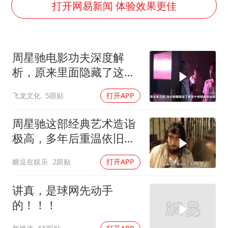
方桃子代言广告视频已下架
打开网易新闻 体验效果更佳
外国游客的“中国游三件套”火了
上海大部迎大暴雨
周星驰电影功夫深度解
一周大涨超7% 金价为何突然上涨
析，原来里面隐藏了这么
WTT横滨冠军赛女单四强国乒占三席
多细节？
飞龙文化
5跟贴
打开APP
谢霆锋演唱会隔空祝王菲生日快乐
构建更高水平的全民健身公共服务体系
周星驰这部经典艺术造诣
极高，多年后重温依旧动
人
糖逗在娱乐
2跟贴
打开APP
讲真，是球网先动手
的！！！