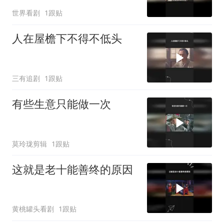
世界看剧
1跟贴
人在屋檐下不得不低头
三有追剧
1跟贴
有些生意只能做一次
莫玲珑剪辑
1跟贴
这就是老十能善终的原因
黄桃罐头看剧
1跟贴