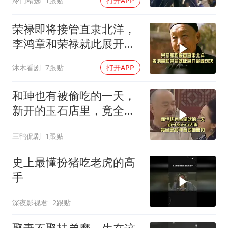
冷门精选
1跟贴
打开APP
荣禄即将接管直隶北洋，
李鸿章和荣禄就此展开巅
峰对决
沐木看剧
7跟贴
打开APP
和珅也有被偷吃的一天，
新开的玉石店里，竟全是
和珅自家的宝贝
三鸭侃剧
1跟贴
史上最懂扮猪吃老虎的高
手
深夜影视君
2跟贴