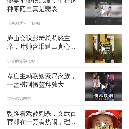
娶妻不娶扶弟魔，生在这
种家庭里真是悲哀
哇塞剧达人
1跟贴
庐山会议彭老总惹怒主
席，叶帅含泪道出真心
话，令人唏嘘不已！
小雪的运动之心
孝庄主动联姻索尼家族，
一盘棋制衡鳌拜独大
宝哥精彩赛事
乾隆看戏被刺杀，文武百
官却在一旁看热闹，理由