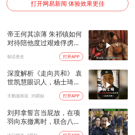
36岁男演员成景区NPC后人气爆棚
打开网易新闻 体验效果更佳
全民健身事业高质量发展
台当局重金为“台独”织“皇帝新衣”
帝王何其凉薄 朱祁镇如何
几元成本的AI广告导致千万市值蒸发
对待陪他度过艰难俘虏生
老挝国会主席赛宋蓬逝世
涯的袁彬
朝话熹史
打开APP
夏日经济乘“热”而上 消费市场向“新”而行
乐享全民健身 共筑健康中国
深度解析《走向共和》 袁
世凯慧眼识人，杨士琦确
实不一般
天鹅漫画说
35跟贴
打开APP
刘邦拿誓言当屁放，在项
羽向东撤离时，联合八十
万大军兵临垓下