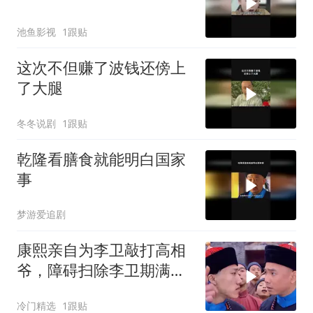
池鱼影视
1跟贴
这次不但赚了波钱还傍上
了大腿
冬冬说剧
1跟贴
乾隆看膳食就能明白国家
事
梦游爱追剧
康熙亲自为李卫敲打高相
爷，障碍扫除李卫期满得
万民伞
冷门精选
1跟贴