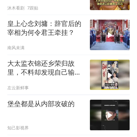
还让乾隆哑口无言
沐木看剧
7跟贴
皇上心念刘墉：辞官后的
宰相为何令君王牵挂？
南风未满
大太监衣锦还乡荣归故
里，不料却发现自己输得
一败涂地！
左云新鲜事
堡垒都是从内部攻破的
知己影视界