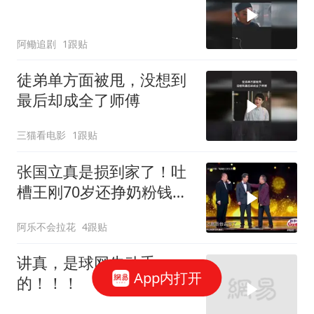
阿鳓追剧
1跟贴
徒弟单方面被甩，没想到
最后却成全了师傅
三猫看电影
1跟贴
张国立真是损到家了！吐
槽王刚70岁还挣奶粉钱，
张铁林笑趴了
阿乐不会拉花
4跟贴
讲真，是球网先动手
App内打开
的！！！