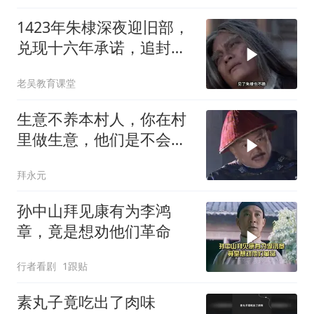
1423年朱棣深夜迎旧部，
兑现十六年承诺，追封死
义之士入忠烈祠
老吴教育课堂
生意不养本村人，你在村
里做生意，他们是不会去
找你买东西的
拜永元
孙中山拜见康有为李鸿
章，竟是想劝他们革命
行者看剧
1跟贴
素丸子竟吃出了肉味