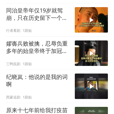
同治皇帝年仅19岁就驾
崩，只在历史留下一个众
说纷纭的迷
行者看剧
1跟贴
嫪毐兵败被擒，忍辱负重
多年的始皇帝终于加冠亲
政
三鸭侃剧
1跟贴
纪晓岚：他说的是我的词
啊
西蒙追剧
1跟贴
原来十七年前给我打疫苗