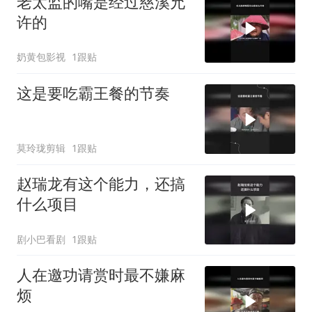
老太监的嘴是经过慈溪允
许的
奶黄包影视
1跟贴
这是要吃霸王餐的节奏
莫玲珑剪辑
1跟贴
赵瑞龙有这个能力，还搞
什么项目
剧小巴看剧
1跟贴
人在邀功请赏时最不嫌麻
烦