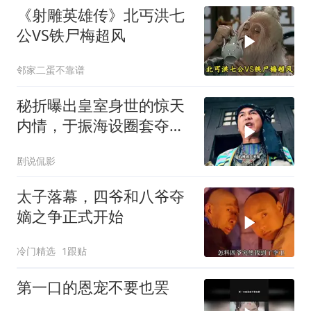
《射雕英雄传》北丐洪七
公VS铁尸梅超风
邻家二蛋不靠谱
秘折曝出皇室身世的惊天
内情，于振海设圈套夺权
囚禁陈家洛
剧说侃影
太子落幕，四爷和八爷夺
嫡之争正式开始
冷门精选
1跟贴
第一口的恩宠不要也罢