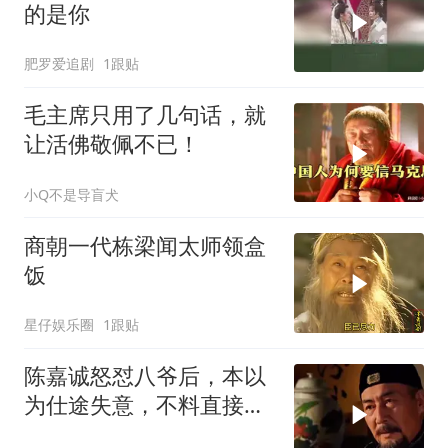
的是你
肥罗爱追剧
1跟贴
毛主席只用了几句话，就
让活佛敬佩不已！
小Q不是导盲犬
商朝一代栋梁闻太师领盒
饭
星仔娱乐圈
1跟贴
陈嘉诚怒怼八爷后，本以
为仕途失意，不料直接连
升三级