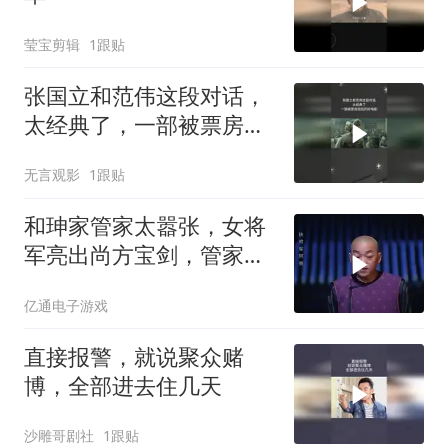
莹宝剪辑
1跟贴
张国立和范伟这段对话，
太经典了，一部被票房低
估的好电影
无言观影
1跟贴
和珅家管家太嚣张，女将
军亮出尚方宝剑，管家便
怂了
亿通电子游戏
直接报警，就说聚众赌
博，全部进去住几天
沙雕哥剧社
1跟贴