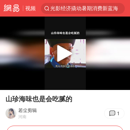
视频
光影经济撬动暑期消费新蓝海
马克·艾伦退出斯诺克中国公开赛
微信又有新功能，你可以“撤回”你的撤回了！
新疆优化调整景区内自驾服务费
上四休三，但降薪1000元，你接受吗？
情侣平潭拍日出坠崖1死1伤
央视新主播李秋莹孙亚鹏亮相
00:00
02:37
酒店回应车内过夜被收150元
Play
Ent
full
黄金牛市回来了吗
山珍海味也是会吃腻的
杭州全市有序停课
若尘剪辑
1
河南
商场现钱学森巨幅海报 负责人回应