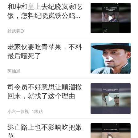
和珅和皇上去纪晓岚家吃
饭，怎料纪晓岚铁公鸡，
一脸抠搜样
雄武看剧
老家伙要吃青苹果，不料
最后噎死了
阿抽崽
司令员不好意思让顺溜撤
回来，就找了这个理由
小六一影视
1跟贴
逃亡路上也不影响吃把嫩
草