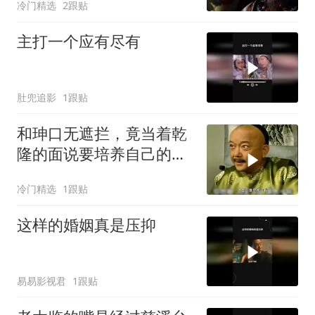
冷门精选
2跟贴
主打一个应有尽有
肚兜追影
1跟贴
和珅口无遮拦，竟当着乾
隆的面说要培养自己的势
力
冷门精选
1跟贴
这样的婚姻真是压抑
易易影视君
1跟贴