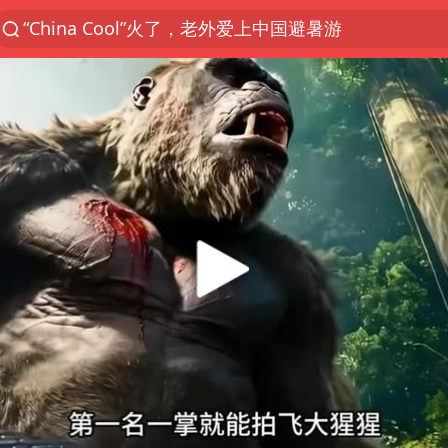
“China Cool”火了，老外爱上中国避暑游
香港宏福苑火灾或由烟头引起
浙江台州《告全体市民书》
以媒：穆杰塔巴被紧急送医情况危急
多所高校取消艺考
泰国初中生饮弹自尽前开了26枪
网约车司机充电时猝死保险拒赔
陕西柞水泥石流已致2死 仍有1人失联
店主称换“青海拉面”招牌后生意更好
22岁女生独闯南太行失联12天
今年第二强台风将带来多大影响