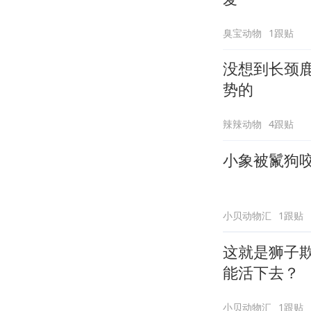
臭宝动物
1跟贴
没想到长颈
势的
辣辣动物
4跟贴
小象被鬣狗
小贝动物汇
1跟贴
这就是狮子
能活下去？
小贝动物汇
1跟贴