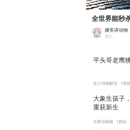
00:00
Play
全世界能秒
娜美讲动物
四川
平头哥老鹰
蓝少动物解说
1跟
大象生孩子
重获新生
光辉动物暖
1跟贴