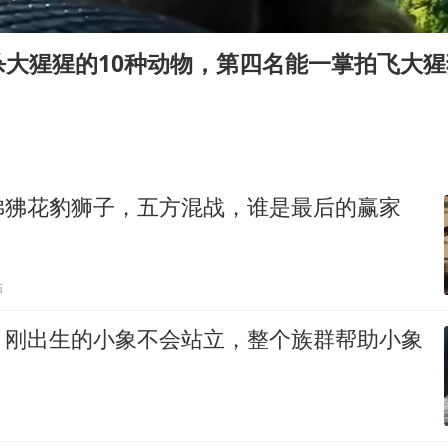
张本智和：零封向鹏不意外
微信新功能：你可以“撤回”你的撤回
杀大猩猩的10种动物，第四名能一掌拍飞大猩
上半年国内居民出游人次34.63亿
浙江最强风雨时段已锁定
万岁山接盘烂尾恒大文旅城
老人被城管撞倒后离世亲属质疑记录仪
狒狒花豹狮子，五方混战，谁是最后的赢家
习近平心系体育强国建设
贴
，刚出生的小象不会站立，整个族群帮助小象