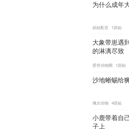
为什么成年
娟姐配音
1跟贴
大象带崽遇
的淋漓尽致
爱剪动物圈
1跟贴
沙地蜥蜴给狮
珮光动物
4跟贴
小鹿带着自
子上