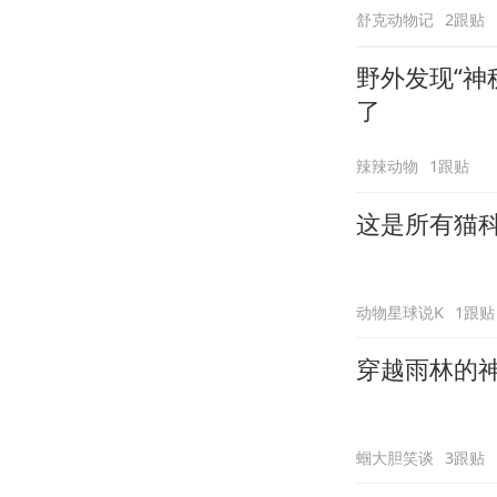
舒克动物记
2跟贴
野外发现“神
了
辣辣动物
1跟贴
这是所有猫
动物星球说K
1跟贴
穿越雨林的
蝈大胆笑谈
3跟贴