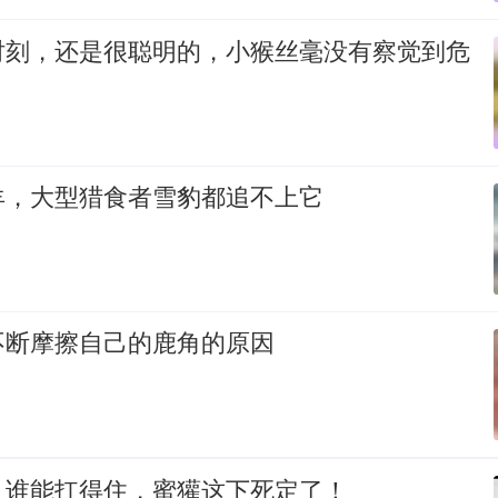
时刻，还是很聪明的，小猴丝毫没有察觉到危
羊，大型猎食者雪豹都追不上它
不断摩擦自己的鹿角的原因
，谁能扛得住，蜜獾这下死定了！