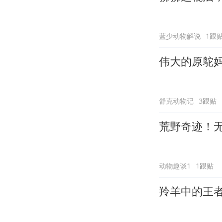
蓝少动物解说
1跟
伟大的原鸵
舒克动物记
3跟贴
荒野奇迹！
动物趣谈1
1跟贴
羚羊中的王