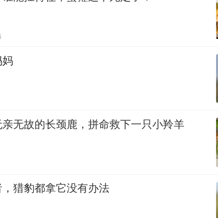
贴
妈妈
无亲无故的长颈鹿，拼命救下一只小羚羊
者，猎豹都拿它没有办法