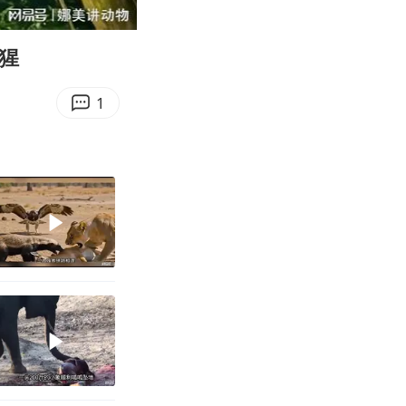
20:30
Enter
fullscreen
猩
1