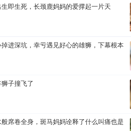
出生即生死，长颈鹿妈妈的爱撑起一片天
心掉进深坑，幸亏遇见好心的雄狮，下幕根本
将狮子撞飞了
水般席卷全身，斑马妈妈诠释了什么叫痛也是