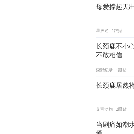
母爱撑起天
星辰迷
1跟贴
长颈鹿不小
不敢相信
森野纪录
1跟贴
长颈鹿居然
臭宝动物
2跟贴
当剧痛如潮
爱