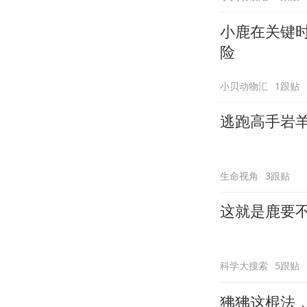
小鹿在关键
险
小贝动物汇
1跟贴
逃跑高手岩
生命视角
3跟贴
这就是鹿要
科学大搜索
5跟贴
狒狒这棍法