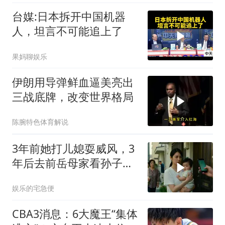
台媒:日本拆开中国机器
人，坦言不可能追上了
果妈聊娱乐
伊朗用导弹鲜血逼美亮出
三战底牌，改变世界格局
陈腕特色体育解说
3年前她打儿媳耍威风，3
年后去前岳母家看孙子，
当场惊呆
娱乐的宅急便
CBA3消息：6大魔王“集体