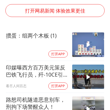
泰国一女公务员妆容引争议 本人回应
女子利用漏洞0元薅走3000多件家电
打开网易新闻 体验效果更佳
80后女柜员逆袭成4200亿银行副行长
27岁女子成组织卖淫集团主犯被通缉
掼蛋：组两个木板 (1)
24小时不关空调 电费会更低吗
东方甄选被判赔偿江小白30万元
打开APP
奋进开新局 实干挑大梁
印媒曝西方百万美元策反
巴铁飞行员，歼-10CE引
西方关注
看尽人间百态
打开APP
路怒司机隧道恶意别车，
刑拘下场警醒众人！