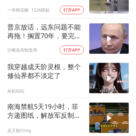
一串棉花糖
1226跟贴
打开APP
普京放话，远东问题不能
再拖！搁置70年，要完成
斯大林的未
沙雕道具制造局
打开APP
我穿越成天阶灵根，整个
修仙界都不淡定了
灰机咕咕
南海禁航5天19小时，菲
方递图纸，解放军反制组
合拳已到位
吴王旅行ing