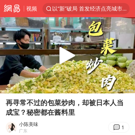
视频
以“新”破局 首发经济点亮城市消费活力
中方回应是否在太平洋海底开采稀土
看守所辅警收受10万获刑1年
宇树科技发行价格150.80元/股
宇树科技王兴兴身家有望超200亿元
五粮液渠道价一箱上涨近百元
CIA被曝已秘密设立古巴工作组
00:00
04:25
法国将禁止“未经同意的电话营销”
Play
Ent
full
吉林一“温度计大楼”读数爆表
再寻常不过的包菜炒肉，却被日本人当
成宝？秘密都在酱料里
贵州轮胎子公司获美国退税8136万
“深圳地面沉降致车辆损坏”不实
小陈美味
1
广东