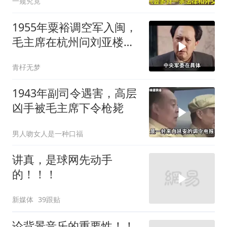
一窥究竟
1955年粟裕调空军入闽，
毛主席在杭州问刘亚楼：
谁决定的？
青杍无梦
1943年副司令遇害，高层
凶手被毛主席下令枪毙
男人吻女人是一种口福
讲真，是球网先动手
的！！！
新媒体
39跟贴
论背景音乐的重要性！！