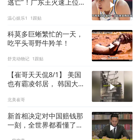
逃亡”！广东王火速上位，
王牌锋线回归
温心娱乐1
1跟贴
科莫多巨蜥繁忙的一天，
吃平头哥野牛羚羊！
舒克动物记
1跟贴
【崔哥天天侃8/1】 美国
也有霸凌邻居， 韩国大爷
忍无可忍
北美崔哥
新首相决定对中国赔钱那
一刻，全世界都看懂了：
不能对华继续天真