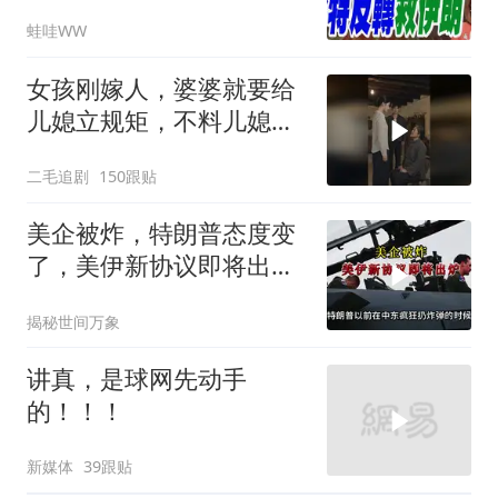
出重拳｜帅化民.孙大千.
蛙哇WW
谢寒冰｜辣晚报20260805
女孩刚嫁人，婆婆就要给
儿媳立规矩，不料儿媳不
是好惹的！
二毛追剧
150跟贴
美企被炸，特朗普态度变
了，美伊新协议即将出
炉？又被中方说中了
揭秘世间万象
讲真，是球网先动手
的！！！
新媒体
39跟贴