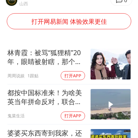
0
万岁山接盘烂尾恒大文旅城
山西
泰国初中生饮弹自尽前开了26枪
打开网易新闻 体验效果更佳
多个明星演唱会取消
店主称换“青海拉面”招牌后生意更好
女儿为争财产堵门阻挠父亲出殡
林青霞：被骂“狐狸精”20
年，眼睛被射瞎，那个男
Kimi K3也失控了
人只问了一句“谁来出机票
习近平心系体育强国建设
周周说娱
1跟贴
打开APP
钱？”
都按中国标准来！为啥美
英当年拼命反对，联合国
反而全盘接受？
鬼菜生活
打开APP
婆婆买东西寄到我家，还