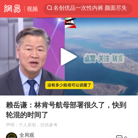
视频
解锁各地夏日限定体验
视频丨中国东方电气集团原党组副书记、董事宋致远被查
台风白海豚闭眼浙江上海处于危险半圆
香港宏福苑火灾或由烟头引起
网约车司机充电时猝死保险拒赔
中国父女泰国骑摩托车坠崖1死1伤
白海豚将正面袭击贯穿浙江
00:00
01:28
周末打虎 宋致远被查
Play
Ent
full
赖岳谦：林肯号航母部署很久了，快到
温州发布告全体市民书：非必要不外出
轮混的时间了
刘浩存百花奖开幕式红裙起舞
声明：个人原创，仅供参考
郑丽文：台湾从来没有“独立”过
全局观