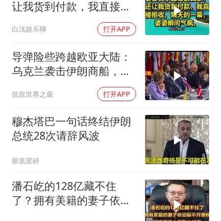
让我货到付款，我直接拒
收。隔天的一幕，婆婆瞬
白浅娱乐聊
打开APP
间气疯
导弹险些跨越欧亚大陆：
乌克兰袭击伊朗商船，差
点引爆两场战争的“连环
侃侃世界之最
打开APP
雷”
穆杰塔巴一句话终结伊朗
总统28次请辞风波
眼底星碎
潘石屹的128亿藏不住
了？拥有美籍的妻子依旧
躲不开缴税！