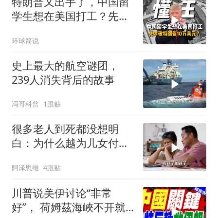
特朗普又出手了，中国留
学生想在美国打工？先孝
敬他10万美元再说
环球简说
史上最大的航空谜团，
239人消失背后的故事
冯哥科普
1跟贴
很多老人到死都没想明
白：为什么越为儿女付
出，晚年越煎熬？
阿泽思维
4跟贴
川普说美伊讨论“非常
好”， 荷姆茲海峽不开就