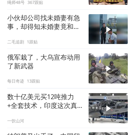
绳师48号
367跟贴
小伙却公司找未婚妻有急
事，却得知未婚妻竟和别
人订婚！
二毛追剧
1跟贴
俄军栽了，大乌宣布动用
了新武器
每日奇迹
13跟贴
数十亿美元买12吨推力
+全套技术，印度这次真
要搞定航发
一饮山河