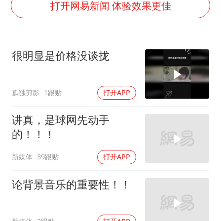
27岁女子成组织卖淫集团主犯被通缉
打开网易新闻 体验效果更佳
台风白海豚影响中国已成定局
外交部发言人就广岛核爆81周年等答记者问
很明显是价格没谈拢
贵州轮胎子公司获美国退税8136万
法国下周开始禁止未经同意的电话营销
孤独剪影
1跟贴
打开APP
吉林一“温度计大楼”读数爆表
多地要求领导干部带头休假
讲真，是球网先动手
奋进开新局 实干挑大梁
的！！！
新媒体
39跟贴
打开APP
论背景音乐的重要性！！