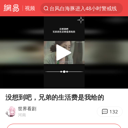
视频
台风白海豚进入48小时警戒线
以“新”破局 首发经济点亮城市消费活力
佛得角门将亮相智利俱乐部主场
中方回应是否在太平洋海底开采稀土
看守所辅警收受10万获刑1年
宇树科技发行价格150.80元/股
CIA被曝已秘密设立古巴工作组
00:00
01:24
泰国一女公务员妆容引争议 本人回应
Play
Ent
full
U17国足1分钟轰2球
没想到吧，兄弟的生活费是我给的
宇树科技王兴兴身家有望超200亿元
世界看剧
132
河南
中国养老床位“三连降”