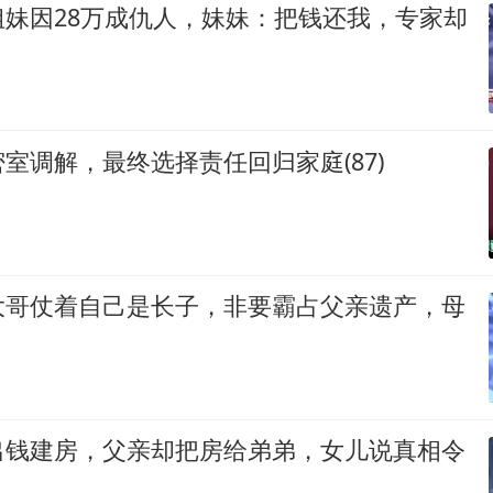
姐妹因28万成仇人，妹妹：把钱还我，专家却
室调解，最终选择责任回归家庭(87)
大哥仗着自己是长子，非要霸占父亲遗产，母
出钱建房，父亲却把房给弟弟，女儿说真相令