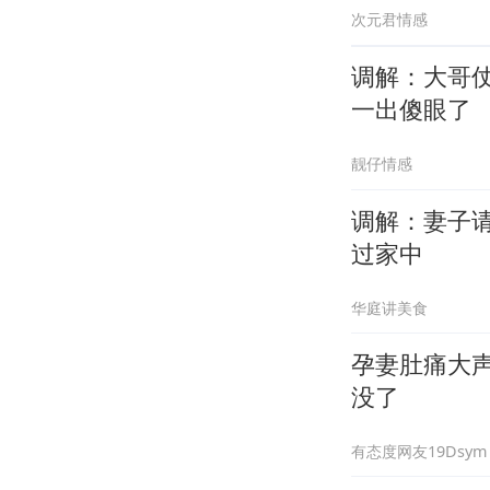
次元君情感
调解：大哥
一出傻眼了
靓仔情感
调解：妻子
过家中
华庭讲美食
孕妻肚痛大
没了
有态度网友19Dsym