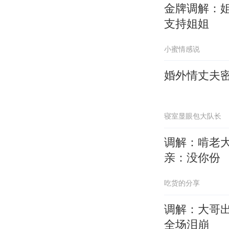
金牌调解：
支持姐姐
小蜜情感说
婚外情丈夫密
寝室显眼包大队长
调解：啃老
亲：没你份
吃货的分享
调解：大哥
全场泪崩