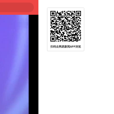
扫码去网易新闻APP浏览