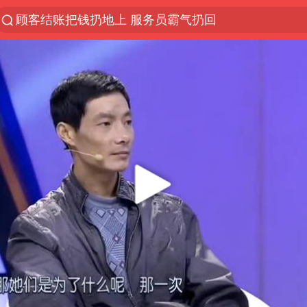
顾客结账把钱扔地上 服务员霸气扔回
探寻“技能+”促就业创业新路
美国退回1000亿美元关税
38岁山东财大教授刘海明逝世
李亚鹏向地铁吐血女孩捐99999元
被泰航拒载中国乘客：免费改签没兑现
逃犯看演唱会 刚出地铁就被逮住
台风白海豚或在华东沿海登陆
日本籍女网红在韩直播时自杀身亡
香港殿堂级填词人黎彼得因病离世 终年76岁
FIFA官方支持因凡蒂诺