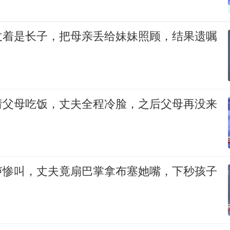
仗着是长子，把母亲丢给妹妹照顾，结果遗嘱
请父母吃饭，丈夫全程冷脸，之后父母再没来
声惨叫，丈夫竟扇巴掌拿布塞她嘴，下秒孩子