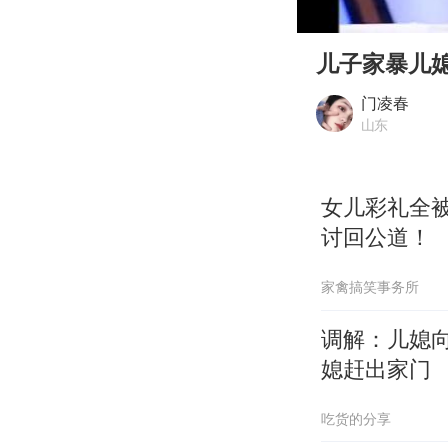
00:00
Play
儿子家暴儿
门凌春
山东
女儿彩礼全
讨回公道！
家禽搞笑事务所
调解：儿媳
媳赶出家门
吃货的分享