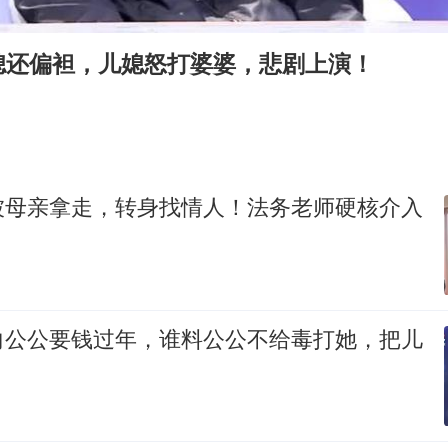
南大数院院长疑辞职信里写不想干了
41岁女子为鼓励女儿考上985研究生
媳还偏袒，儿媳怒打婆婆，悲剧上演！
弹药库存告急 美军补货难
如何把百年大党建设得更加坚强有力
沙特否认与胡塞武装举行会谈
乘客脱鞋散发异味 司机提醒反被怼
被母亲拿走，转身找情人！法务老师硬核介入
多专业取消艺考 文化工作者要有文化
总书记关心百姓身边这些民生大事
向公公要钱过年，谁料公公不给毒打她，把儿