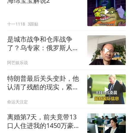
海绵宝宝解说2
十一1118
3跟贴
是城市战争和仓库战争
了？乌专家：俄罗斯人将
迎来一个严酷的冬天
阿芒娱乐说
特朗普最后关头变卦，他
认清了残酷的现实，紧急
下令美军停止行动
命运天注定
离婚第7天，前夫竟带13
口人住进我的1450万豪