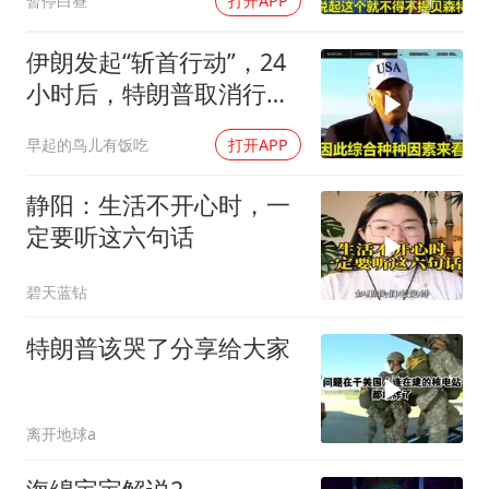
暂停白昼
打开APP
伊朗发起“斩首行动”，24
小时后，特朗普取消行
动？美开始撤侨
早起的鸟儿有饭吃
打开APP
静阳：生活不开心时，一
定要听这六句话
碧天蓝钻
特朗普该哭了分享给大家
离开地球a