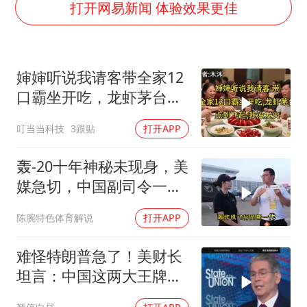
现代版摸金校尉落网查获400多枚古币
打开网易新闻 体验效果更佳
消费新图景｜多举措提升消费体验 释放夏日经济活力
国家气候中心：8月将有4轮高温过程，部分地区可达40℃～45℃
婶婶听说我请客带全家12
泰国一女公务员妆容引争议 本人回应
口霸坐开吃，龙虾茅台点
宇树科技发行价格150.80元/股
到飞起，我没发
叮当当科技
3跟贴
打开APP
把党建设得更加坚强有力
奋进开新局 实干挑大梁
轰-20十年神秘未现身，美
媒急切，中国副司令一句
话平息质疑
陈腕特色体育解说
打开APP
难怪特朗普急了！美财长
坦言：中国这两大王牌，
彻底锁死美国咽喉