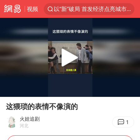
视频
以“新”破局 首发经济点亮城市消费活力
U17国足三战全胜
47岁妈妈突然产女 26岁女儿：很震惊
男子结婚8年发现3个女儿均非亲生
OpenAI为免费用户升级GPT-5.6 Luna
我国编制完成新版全月地质图
台风白海豚最新路径研判来了
00:00
01:12
对话重庆地铁吐血女孩
Play
Ent
full
毛宁转发梯田音乐会视频海外网友赞叹
这猥琐的表情不像演的
巡查组提问 工作人员偷用手机查答案
火娃追剧
1
河北
代人信访被判寻衅滋事案被告人获国赔