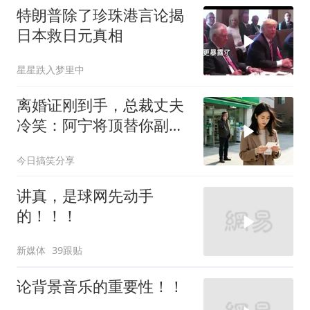
特朗普除了珍珠港言论揭
日本救日元真相
星星跌入梦里中
离婚证刚到手，总裁丈夫
冷笑：阿宁将顶替你副总
之位，我应好
今日搞笑分享
讲真，是球网先动手
的！！！
新媒体
39跟贴
论背景音乐的重要性！！