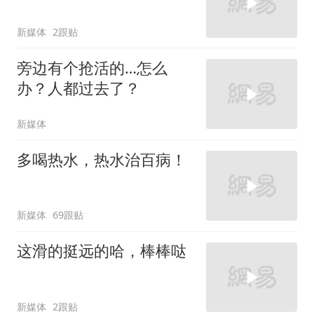
新媒体
2跟贴
旁边有个抢活的…怎么
办？人都过去了？
新媒体
多喝热水，热水治百病！
新媒体
69跟贴
这滑的挺远的哈，棒棒哒
新媒体
2跟贴