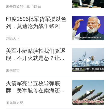
宅，一开门全傻眼
来去自如的小章
1跟贴
印度2596批军货军援以色
列，莫迪沦为战争帮凶
龙隐天下
美军小艇贴脸拍我们驱逐
舰，不开火就是怂？让印
度来教你怎么丢人
未来展望
火箭军亮出五枚导弹底
牌：美军航母在南海还有
安全区吗？
附允历史观