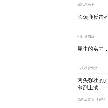
磁悬浮呆毛
长颈鹿反击
阳仔动物园
犀牛的实力
书夫星爱生活
两头强壮的
激烈上演
动物故事呀
3跟贴