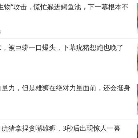
生物“攻击，慌忙躲进鳄鱼池，下一幕根本不
贴
水，被巨蟒一口爆头，下幕疣猪想跑也晚了
自量力，但是雄狮在绝对力量面前，还会挺身
，疣猪拿捏贪嘴雄狮，3秒后出现惊人一幕