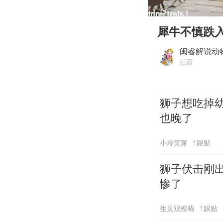
00:00
Play
犀牛不慎跌
闽睿解说动
江西
狮子想吃掉
也晚了
小玲笑家
1跟贴
狮子伏击刚
惨了
生灵观察喵
1跟贴