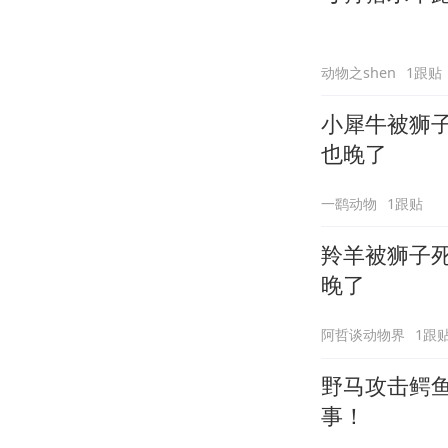
动物之shen
1跟贴
小犀牛被狮
也晚了
一鹞动物
1跟贴
羚羊被狮子
晚了
阿哲谈动物界
1跟
野马攻击鳄
事！