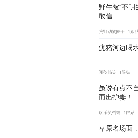
野牛被”不明
敢信
荒野动物圈子
1跟
疣猪河边喝
闻秋搞笑
1跟贴
虽说有点不
而出护妻！
欢乐笑料铺
1跟贴
草原名场面