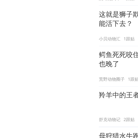
这就是狮子
能活下去？
小贝动物汇
1跟贴
鳄鱼死死咬
也晚了
荒野动物圈子
1跟
羚羊中的王
舒克动物记
2跟贴
母狩猎水牛