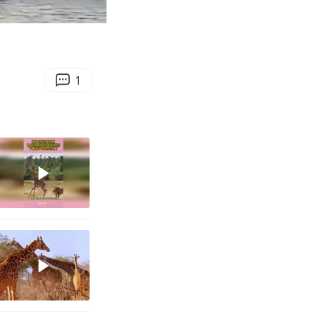
02:42
Enter
fullscreen
1