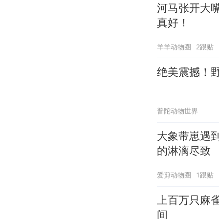
河马张开大
真好！
羊羊动物圈
2跟贴
绝美震撼！
普陀动物世界
大象带崽遇
的淋漓尽致
爱剪动物圈
1跟贴
上百万只麻
间