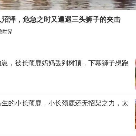
国防部：中国军队坚决反制任何闹海挑衅图谋
百花奖开幕式
入沼泽，危急之时又遭遇三头狮子的夹击
国乒男单横滨冠军赛全军覆没
物世界
胡彦斌获《歌手2026》歌王
东航：国内客票提前14天免费退改
38岁演员求职万岁山NPC成功
幼崽，被长颈鹿妈妈丢到树顶，下幕狮子想跑
“今天得有40℃了吧 为啥还不预警”
夯实基础开新局
出生的小长颈鹿，小长颈鹿还无招架之力，太