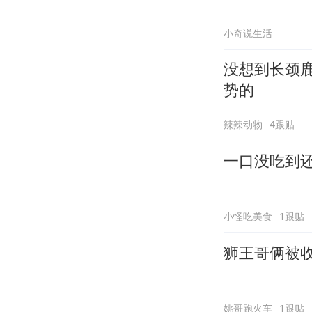
小奇说生活
没想到长颈
势的
辣辣动物
4跟贴
一口没吃到
小怪吃美食
1跟贴
狮王哥俩被收
姚哥跑火车
1跟贴