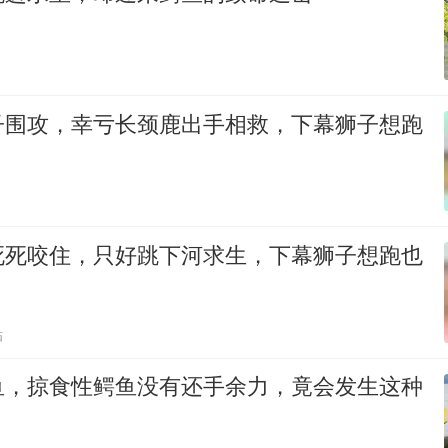
子围攻，幸亏长颈鹿出手相救，下幕狮子想跑
死死咬住，只好跳下河求生，下幕狮子想跑也
贴
鱼，掠食性鳄鱼没有还手余力，竟会发生这种