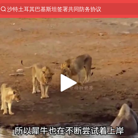
泉州市委书记张毅恭被查
“电影+”如何激发千亿级消费新活力？
台风白海豚已进入24小时警戒线
全球首个长时储能一体化产业园量产
名创优品回应女子吐槽内裤质量差
中巨芯：上半年归母净利润1405.77万元
四川宜宾市高县4.9级地震致1人死亡
中国女篮70-67险胜尼日利亚女篮
上海：台风白海豚或将带来龙卷风
U17国足点球大战淘汰河床晋级决赛
秋天的第一杯奶茶到底有多火