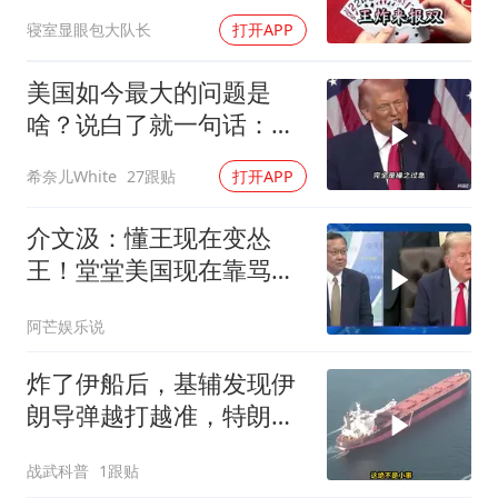
寝室显眼包大队长
打开APP
美国如今最大的问题是
啥？说白了就一句话：战
略连贯性太差！
希奈儿White
27跟贴
打开APP
介文汲：懂王现在变怂
王！堂堂美国现在靠骂人
赢的美伊战争
阿芒娱乐说
炸了伊船后，基辅发现伊
朗导弹越打越准，特朗普
要向普京“问罪”
战武科普
1跟贴