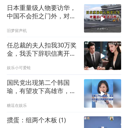
日本重量级人物要访华，
中国不会拒之门外，对日
本公事公办就够了
旧梦留声机
任总裁的夫人扣我30万奖
金，我丢下辞职信离开，
当晚她慌忙问：甲方只和
娱乐小可爱蛙
你签约
国民党出现第二个韩国
瑜，有望攻下高雄市，吴
子嘉三字预测不简单
糖逗在娱乐
掼蛋：组两个木板 (1)