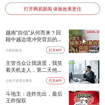
日本籍女网红在韩直播时自杀身亡
打开网易新闻 体验效果更佳
恩比德变瘦引热议
多专业取消艺考 文化工作者要有文化
汕头市政府被约谈
越南“自信”从何而来？回
南太行山失联女孩最后信号不在山林
顾中越边境冲突背后的故
总书记关心百姓身边这些民生大事
事
小影的娱乐
打开APP
主管当众让我滚蛋，我笑
着关机走人，第二天他疯
狂打我电话
小兔子发现大事情
打开APP
斗地主：连炸先出，最后
王炸报双