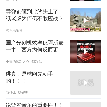
导弹都砸到北约头上了，
纸老虎为何仍不敢应战？
汽车乐乐说
国产光刻机效率仅阿斯麦
一半，西方为何反而更
慌？
小雪的运动之心
63跟贴
讲真，是球网先动手
的！！！
新媒体
39跟贴
论背景音乐的重要性！！