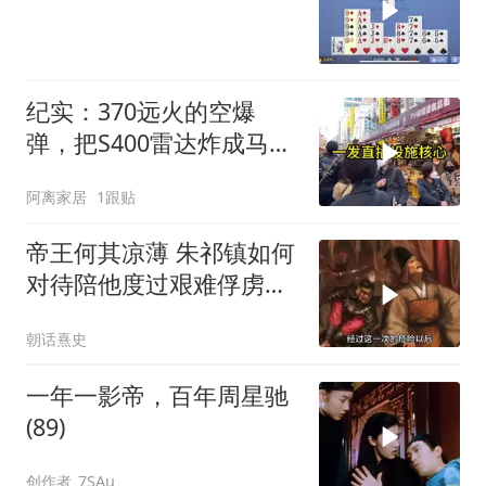
纪实：370远火的空爆
弹，把S400雷达炸成马蜂
窝，靶标惨状让台军急眼
阿离家居
1跟贴
了
帝王何其凉薄 朱祁镇如何
对待陪他度过艰难俘虏生
涯的袁彬
朝话熹史
一年一影帝，百年周星驰
(89)
创作者_7SAu