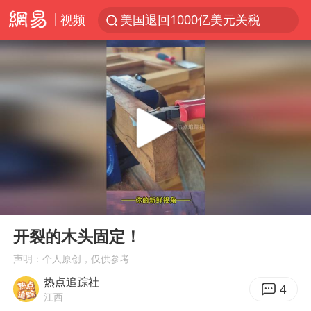
视频
美国退回1000亿美元关税
山东财大教授刘海明逝世 终年38岁
李亚鹏向地铁吐血女孩捐99999元
台风白海豚或在华东沿海登陆
弹药库存告急 美军补货难
如何把百年大党建设得更加坚强有力
香港殿堂级填词人黎彼得因病离世 终年76岁
00:00
00:31
FIFA官方支持因凡蒂诺
Play
Ent
full
41岁女子为鼓励女儿考上985研究生
开裂的木头固定！
沙特否认与胡塞武装举行会谈
声明：个人原创，仅供参考
热点追踪社
乘客脱鞋散发异味 司机提醒反被怼
4
江西