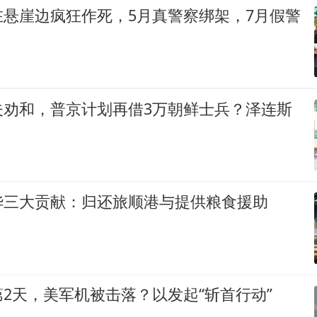
在悬崖边疯狂作死，5月真警察绑架，7月假警
夫劝和，普京计划再借3万朝鲜士兵？泽连斯
华三大贡献：归还旅顺港与提供粮食援助
2天，美军机被击落？以发起“斩首行动”