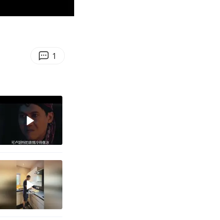
00:32
Enter
fullscreen
1