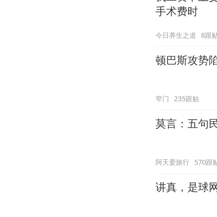
手术费时
今日养生之道
8跟
顿巴斯攻势
窄门
235跟贴
莫言：五句
阿天爱旅行
570跟
讲真，是球