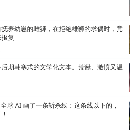
自抚养幼崽的雌狮，在拒绝雄狮的求偶时，竟
来报复
贴
是后期韩寒式的文学化文本。荒诞、激愤又温
k 给全球 AI 画了一条斩杀线：这条线以下的，
了！