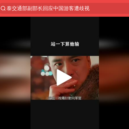
泰交通部副部长回应中国游客遭歧视
美国将对多晶硅衍生品加征15%关税
改名后的“青海拉面”店
台军“汉光秀”开场闹剧多
段绚竞因公牺牲 年仅44岁
泰国突发校园枪击案已致2死多伤
1岁宝宝碰坏纸巾盒 宝妈被索赔924元
女子开一天一夜空调后二氧化碳中毒
97岁英国奶奶飞上天再破吉尼斯纪录
谁是宇树科技背后大赢家
“空调24小时开着更省电”不实