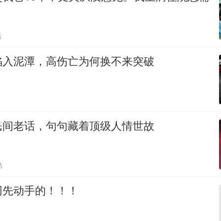
贴
陷入泥潭，高伤亡为何换不来突破
民间老话，句句藏着顶级人情世故
贴
网先动手的！！！