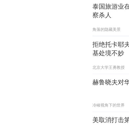
泰国旅游业
察杀人
角落的隐藏美景
拒绝托卡耶
基处境不妙
北京大学王勇教授
赫鲁晓夫对
冷峻视角下的世界
美取消打击第