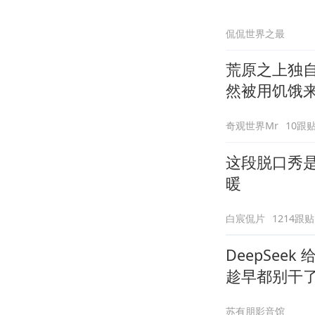
侃侃世界之最
荒原之上独
然被用饥饿
奇观世界Mr
10跟
这段脱口秀
暖
白宸侃片
1214跟贴
DeepSee
趁早都别干
苏有朋影音馆