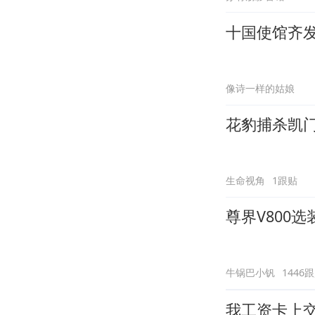
十国使馆齐
像诗一样的姑娘
花豹捕杀凯
生命视角
1跟贴
尊界V800
牛锅巴小钒
1446
我工资卡上