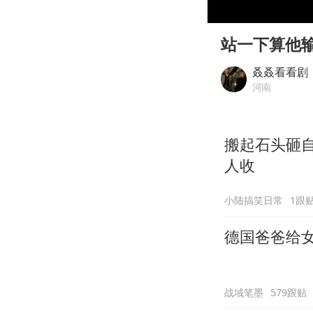
00:00
Play
站一下算他
叒叒看看剧
河南
搬起石头砸
人收
小陆搞笑日常
1跟
德国爸爸给
战域笔墨
579跟贴