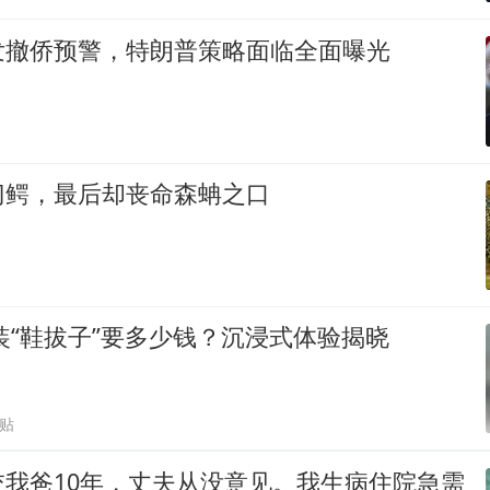
发撤侨预警，特朗普策略面临全面曝光
门鳄，最后却丧命森蚺之口
选装“鞋拔子”要多少钱？沉浸式体验揭晓
跟贴
交我爸10年，丈夫从没意见。我生病住院急需