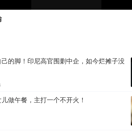
男子杀人后逃进深山21年活得像野人
“不建议大家买深色蛋糕”
输
公司“上四休三”但要降薪1000元
985博士后被曝在妻子孕期出轨后续
OpenAI为免费用户升级GPT-5.6 Luna
如何把百年大党建设得更加坚强有力？
自己的脚！印尼高官围剿中企，如今烂摊子没
贴
女儿做午餐，主打一个不开火！