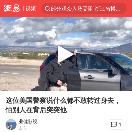
视频
部分观众入场受阻 浙江省博物馆致歉
以“新”破局 首发经济点亮城市消费活力
OpenAI为免费用户升级GPT-5.6 Luna
台风白海豚最新路径研判来了
毛宁转发梯田音乐会视频海外网友赞叹
我国编制完成新版全月地质图
“China Cool”成海外热词
00:00
03:10
美股三大指数集体收跌 西数跌超13%
Play
Ent
full
巡查组提问 工作人员偷用手机查答案
这位美国警察说什么都不敢转过身去，
怕别人在背后突突他
看守所辅警收受10万获刑1年
国家气候中心：8月将有4轮高温过程，部分地区可达40℃～45℃
业健影视
1
山东