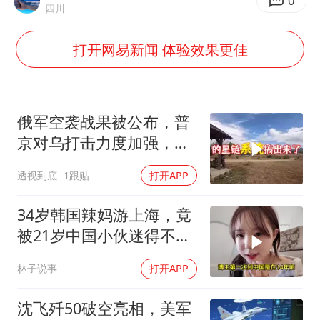
国乒连续两站无缘冠军
0
四川
5万小车卖不动 微型代步车集体遇冷
打开网易新闻 体验效果更佳
湖北启动重大气象灾害三级应急响应
白海豚路径图
周星驰妈妈现身香港首映礼
俄军空袭战果被公布，普
56岁刘奕君跟13岁女儿合跳
京对乌打击力度加强，泽
连斯基难有作为
大疆错失宇树
透视到底
1跟贴
打开APP
从科技创新看开局起步的时与势
34岁韩国辣妈游上海，竟
被21岁中国小伙迷得不要
不要的
林子说事
打开APP
沈飞歼50破空亮相，美军