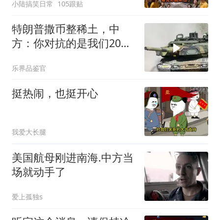
小陆搞笑日常
105跟贴
特朗普撒币整稀土，中
方：你对抗的是我们20年
的读书声
乐界品鉴官
挺热闹，也挺开心
我爱大长腿
美国航母刚进南海.中方当
场就动手了
爱上孤独s