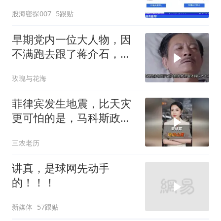
价格”的表现，看穿主力资
股海密探007
5跟贴
金真实意图，寻找科学买
卖点
早期党内一位大人物，因
不满跑去跟了蒋介石，不
料晚年竟悲惨死
玫瑰与花海
菲律宾发生地震，比天灾
更可怕的是，马科斯政府
无底线挑衅中国
三农老历
讲真，是球网先动手
的！！！
新媒体
57跟贴