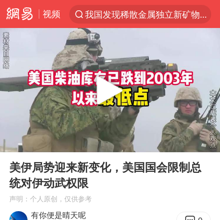
视频
我国发现稀散金属独立新矿物——乌斯河锗矿
台风“白海豚”登陆 各地各部门全力应对
部分银行上调存款利率
小沈阳加盟《披荆斩棘》
新疆生产建设兵团生态环境局原局长被查
朱一龙的鼻子怎么了
上海暴雨已致多处积水
00:00
04:39
三预警齐发 11个省份有大到暴雨
Play
Ent
full
上海地铁4条线路全线停运
美伊局势迎来新变化，美国国会限制总
统对伊动武权限
上海鼓励居家办公
声明：个人原创，仅供参考
4.2平卫生间补漏注胶花1.55万
有你便是晴天呢