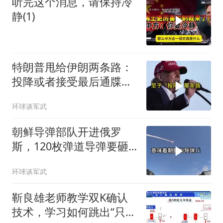
听完这个消息，请保持冷
静(1)
特朗普甩给伊朗两条路：
投降或者接受最后通牒，
伊朗两条都没选，转头又
环球谈军武
打下美军一架无人机
朝鲜导弹部队开进俄罗
斯，120枚弹道导弹要砸
向乌克兰
环球谈军武
靳良雄老师教学双K确认
技术，学习如何跳出“只看