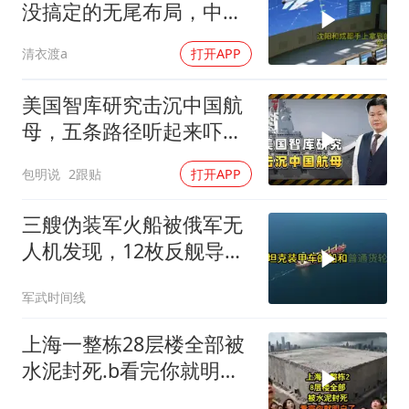
没搞定的无尾布局，中国
已经飞了一年半
清衣渡a
打开APP
美国智库研究击沉中国航
母，五条路径听起来吓
人，实则凑数的多
包明说
2跟贴
打开APP
三艘伪装军火船被俄军无
人机发现，12枚反舰导弹
送入海底，乌军后勤命脉
军武时间线
遭重锤
上海一整栋28层楼全部被
水泥封死.b看完你就明白
了..s