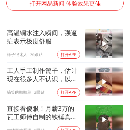
陕西柞水泥石流已致2死 仍有1人失联
打开网易新闻 体验效果更佳
店主称换“青海拉面”招牌后生意更好
泰国初中生饮弹自尽前开了26枪
高温铜水注入瞬间，强逼
22岁女生独闯南太行失联12天
症表示极度舒服
万岁山接盘烂尾恒大文旅城
样子很迷人
76跟贴
打开APP
习近平心系体育强国建设
工人手工制作篦子，估计
现在很多人不认识，以前
的老一辈的梳子！
搞笑的咕咕鸟
3跟贴
打开APP
直接看傻眼！月薪3万的
瓦工师傅自制的铁锤真的
是与众不同啊！