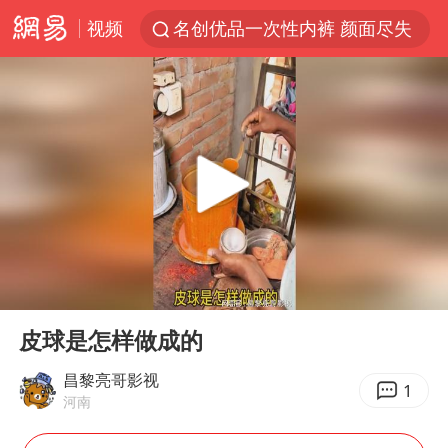
视频
名创优品一次性内裤 颜面尽失
四川宜宾3.4级地震
伊斯兰版北约来了吗
云南一地村民过火把节意外灼伤16人
中国父女泰国骑摩托车坠崖1死1伤
香港宏福苑火灾或由烟头引起
网约车司机充电时猝死保险拒赔
00:00
00:25
浙江台州《告全体市民书》
Play
Ent
full
周末打虎 宋致远被查
皮球是怎样做成的
多所高校取消艺考
昌黎亮哥影视
1
河南
上半年国内居民出游人次34.63亿