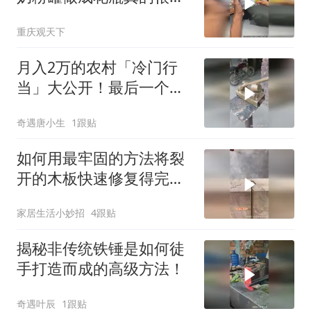
亮呀
重庆观天下
月入2万的农村「冷门行
当」大公开！最后一个
90%的人没听过！
奇遇唐小生
1跟贴
如何用最牢固的方法将裂
开的木板快速修复得完美
如新？
家居生活小妙招
4跟贴
揭秘非传统铁锤是如何徒
手打造而成的高级方法！
奇遇叶辰
1跟贴