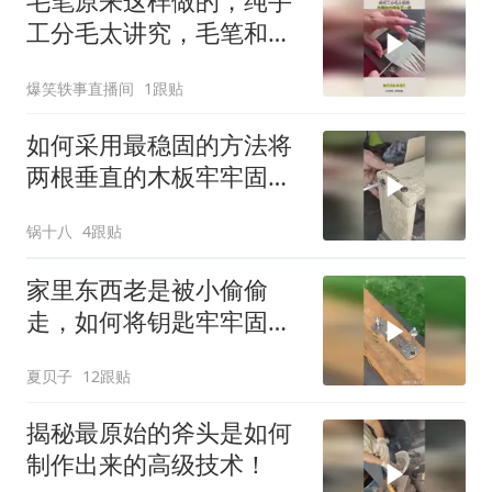
毛笔原来这样做的，纯手
工分毛太讲究，毛笔和毛
笔也不一样！
爆笑轶事直播间
1跟贴
如何采用最稳固的方法将
两根垂直的木板牢牢固定
在一起？
锅十八
4跟贴
家里东西老是被小偷偷
走，如何将钥匙牢牢固定
起来，看见也无法！
夏贝子
12跟贴
揭秘最原始的斧头是如何
制作出来的高级技术！