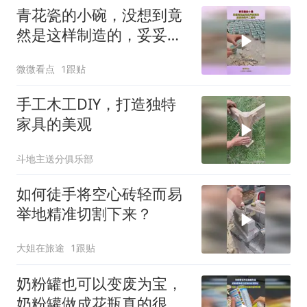
青花瓷的小碗，没想到竟
然是这样制造的，妥妥的
纯手工制作
微微看点
1跟贴
手工木工DIY，打造独特
家具的美观
斗地主送分俱乐部
如何徒手将空心砖轻而易
举地精准切割下来？
大姐在旅途
1跟贴
奶粉罐也可以变废为宝，
奶粉罐做成花瓶真的很漂