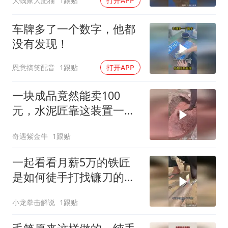
大钱家大肥猫
1跟贴
打开APP
车牌多了一个数字，他都
没有发现！
恩意搞笑配音
1跟贴
打开APP
一块成品竟然能卖100
元，水泥匠靠这装置一年
挣了十来万！
奇遇紫金牛
1跟贴
一起看看月薪5万的铁匠
是如何徒手打找镰刀的罕
见方法！
小龙拳击解说
1跟贴