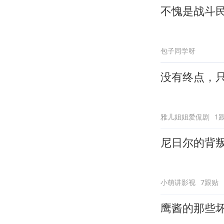
不愧是战斗
包子同学呀
没有终点，
雅儿姐姐爱侃剧
1
尼日尔的背
小萌讲影视
7跟贴
鹰酱的那些