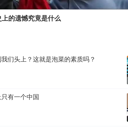
新疆一婚礼线上邀请引热议
世界第1特鲁姆普斯诺克中国赛一轮游
史上的遗憾究竟是什么
国足U17与阿森纳决赛取消 并列冠军
上门女婿出轨女邻居多年被判重婚罪
构建更高水平的全民健身公共服务体系
刘嘉玲晒与周星驰合照
到我们头上？这就是泡菜的素质吗？
奋力开创中国式现代化建设新局面
上只有一个中国