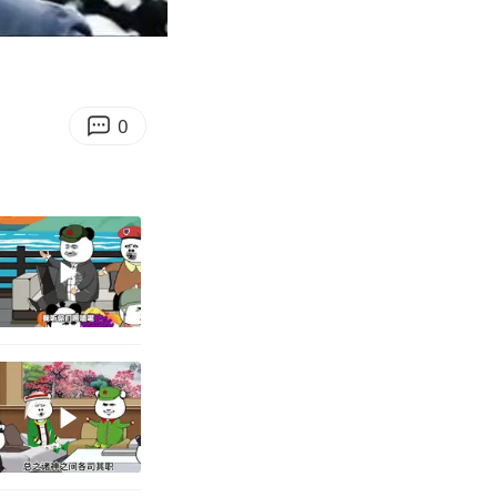
02:29
Enter
fullscreen
0