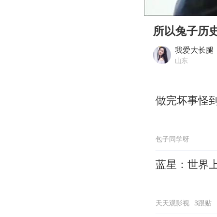
00:00
Play
所以兔子历
我爱大长腿
山东
做完坏事怪
包子同学呀
蓝星：世界
天天观影视
3跟贴