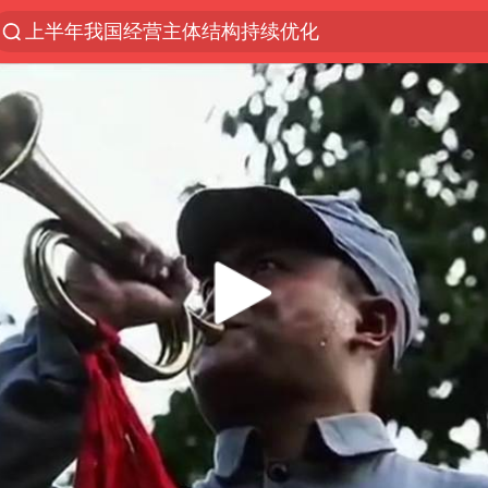
上半年我国经营主体结构持续优化
《披荆斩棘2026》阵容官宣
浙江省委书记：该停下的坚决停下来
杭州机场已取消航班388架次
中国籍豪华游艇富商之子在泰国被杀
上海中心千吨“镇楼神器”摆动明显
白海豚北上或致京津冀暴雨
看完所有石窟需2000元？景区回应
10余省份将出现强风雨 局地特大暴雨
广西公开征集涉黑涉恶犯罪线索
王艺迪2-4不敌张本美和止步4强