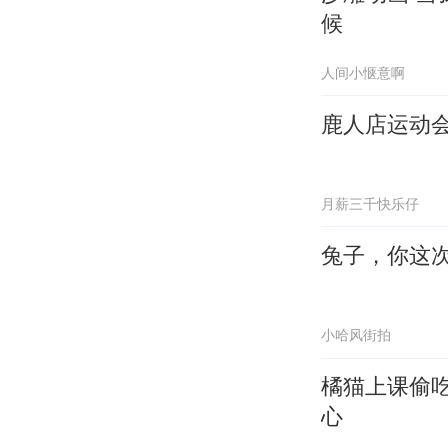
候
人间小惬意啊
鹿人店运动
月薪三千快乐仔
兔子，你这
小哈风街拍
橘猫上课偷吃
心