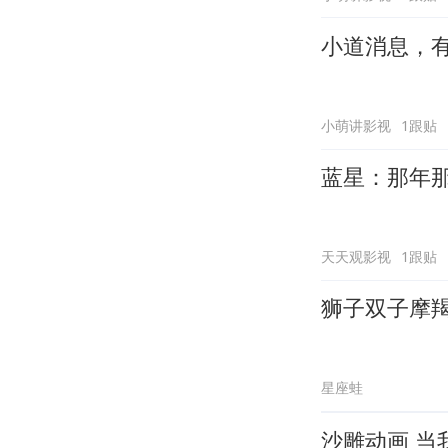
小道消息，
小萌讲影视
1跟贴
蓝星：那年
天天观影视
1跟贴
狮子双子摩
星座蛙
沙雕动画 