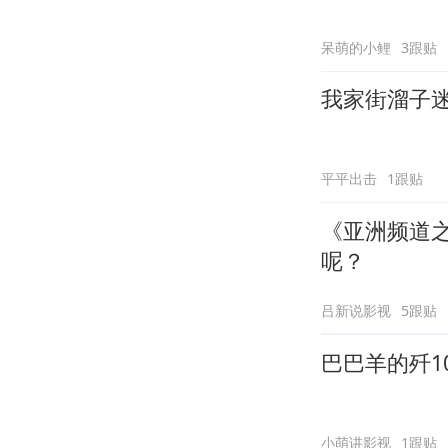
呆萌的小鲤
3跟贴
我家街溜子
平平出击
1跟贴
《亚洲频道
呢？
吕新说影视
5跟贴
巴巴羊的歼10
小萌讲影视
1跟贴