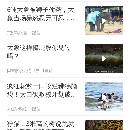
6吨大象被狮子偷袭，大
象当场暴怒忍无可忍，镜
头拍下残忍画面
荒野动物圈
1跟贴
大象这样擦屁股你见过
吗？
闽睿解说动物世界
1跟贴
疯狂花豹一口咬烂狒狒脑
袋！大口锁喉獠牙划破静
脉！狒狒痛到窒息
力红说动物
1跟贴
狞猫：3米高的树说跳就