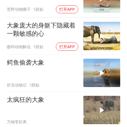
鱼后悔也晚了
荒野动物圈子
1跟贴
打开APP
大象庞大的身躯下隐藏着
一颗敏感的心
嗷呜动物解说
1跟贴
打开APP
鳄鱼偷袭大象
舒克动物记
1跟贴
太疯狂的大象
万物零距离