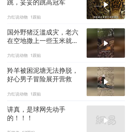
跳，妥妥的跳高冠军
力红说动物
1跟贴
国外野猪泛滥成灾，老六
在空地撒上一些玉米就能
引来许多野猪
力红说动物
1跟贴
羚羊被困泥塘无法挣脱，
好心男子冒险展开营救
力红说动物
1跟贴
讲真，是球网先动手
的！！！