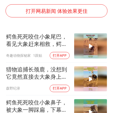
浙江省甬江发生2026年第1号洪水
暑期研学游升温 在旅途中增长知识
打开网易新闻 体验效果更佳
猫咪过火把节被抹成黑猫
宝妈给四胞胎取名平安喜乐
鳄鱼死死咬住小象尾巴，
BLG经理辟谣Bin离队
看见大象赶来相救，鳄鱼
暴雨预报为何有时感觉不准
操作亮了
奇趣动物探秘家
1跟贴
打开APP
总书记点赞的非遗苗绣焕发新生机
猎物追捕长颈鹿，没想到
它竟然直接去大象身上
了，大象也不动
森野纪录
打开APP
鳄鱼死死咬住小象鼻子，
被大象一脚踩扁，下幕鳄