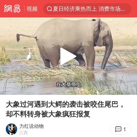
视频
夏日经济乘热而上 消费市场向新而行
白海豚对华东华北影响会大于巴威
于东来回应胖东来近25年老店年底关闭
以拒绝“和平委员会”的加沙和平计划
全球最大级别运输船通过长江大桥
独闯南太行的失联女生最后轨迹已确认
央视新主播李秋莹母校发文祝贺
00:00
02:11
上门女婿出轨女邻居多年被判重婚罪
Play
Ent
full
国足U17与阿森纳决赛取消 并列冠军
大象过河遇到大鳄的袭击被咬住尾巴，
却不料转身被大象疯狂报复
香港刷新1884年以来最高气温纪录
上海全力守护市民“菜篮子”
力红说动物
1
江西