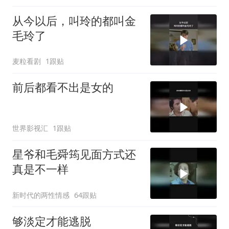
从今以后，叫玲的都叫金
毛玲了
麦粒看剧
1跟贴
前后都看不出是女的
世界影视汇
1跟贴
星爷和毛舜筠见面方式还
真是不一样
新时代的两性情感
64跟贴
够淡定才能逃脱