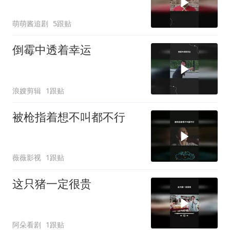
萌萌酱追剧
5跟贴
倒霉中透着幸运
浪嫂剪辑
1跟贴
被枪指着想不叫都不行
薇薇影视
1跟贴
这只猪一定很贵
阿朵看剧
1跟贴