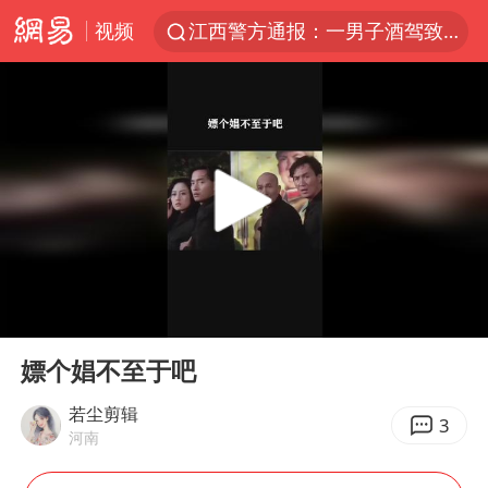
视频
江西警方通报：一男子酒驾致7人受伤
陈丽君提名百花奖最佳新人奖
以拒绝“和平委员会”的加沙和平计划
王传君 《披荆斩棘》
独闯南太行的失联女生最后轨迹已确认
于东来回应胖东来近25年老店年底关闭
肖国栋晋级 特鲁姆普爆冷出局
00:00
00:41
BLG经理辟谣Bin离队
Play
Ent
full
哈马斯称坚持加沙停火协议路线图
嫖个娼不至于吧
香港刷新1884年以来最高气温纪录
若尘剪辑
3
河南
以军士兵把枪口对准中国记者