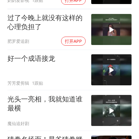
奶奶爱影视
1跟贴
打开APP
过了今晚上就没有这样的
心理负担了
肥罗爱追剧
打开APP
好一个成语接龙
芳芳爱剪辑
1跟贴
光头一亮相，我就知道谁
最横
魔仙追好剧