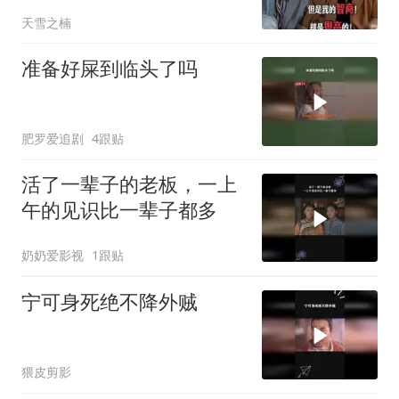
天雪之楠
准备好屎到临头了吗
肥罗爱追剧
4跟贴
活了一辈子的老板，一上
午的见识比一辈子都多
奶奶爱影视
1跟贴
宁可身死绝不降外贼
猥皮剪影