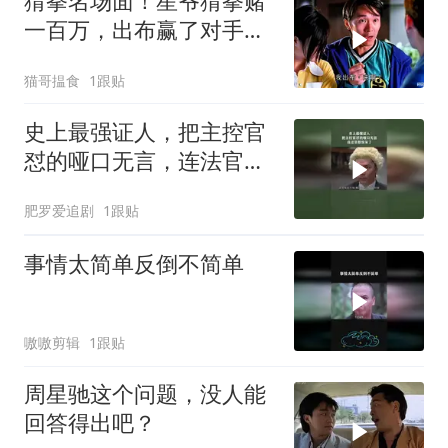
猜拳名场面！星爷猜拳赌
一百万，出布赢了对手却
当场耍赖
猫哥揾食
1跟贴
史上最强证人，把主控官
怼的哑口无言，连法官都
惊呆了
肥罗爱追剧
1跟贴
事情太简单反倒不简单
嗷嗷剪辑
1跟贴
周星驰这个问题，没人能
回答得出吧？