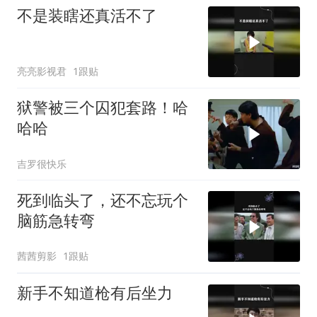
不是装瞎还真活不了
亮亮影视君
1跟贴
狱警被三个囚犯套路！哈
哈哈
吉罗很快乐
死到临头了，还不忘玩个
脑筋急转弯
茜茜剪影
1跟贴
新手不知道枪有后坐力