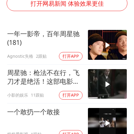
上门女婿出轨女邻居多年被判重婚罪
打开网易新闻 体验效果更佳
上海全力守护市民“菜篮子”
央视新主播李秋莹母校发文祝贺
一年一影帝，百年周星驰
暑期研学游升温 在旅途中增长知识
(181)
白海豚对华东华北影响会大于巴威
Agnostic失格
2跟贴
打开APP
总书记点赞的非遗苗绣焕发新生机
周星驰：枪法不在行，飞
刀才是绝活！这部电影你
看过吗？
小影的娱乐
11跟贴
打开APP
一个敢扔一个敢接