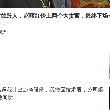
外交部发言人就广岛核爆81周年等答记者问
贵州轮胎子公司获美国退税8136万
”贪欲毁人，赵丽红傍上两个大贪官，最终下场
吉林一“温度计大楼”读数爆表
供参考
27岁女子成组织卖淫集团主犯被通缉
花汐
感觉全东北都在等7号
80后女柜员逆袭成4200亿银行副行长
奋进开新局 实干挑大梁
逼我让出27%股份，我撤回技术股，公司瞬
她崩溃