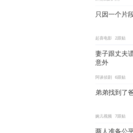
只因一个片
起喜电影
2跟贴
妻子跟丈夫谎
意外
阿谈侦剧
6跟贴
弟弟找到了
婉儿视频
7跟贴
两人准备公