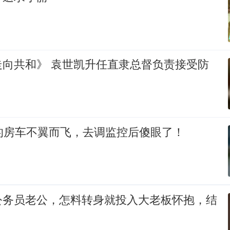
走向共和》 袁世凯升任直隶总督负责接受防
的房车不翼而飞，去调监控后傻眼了！
公务员老公，怎料转身就投入大老板怀抱，结