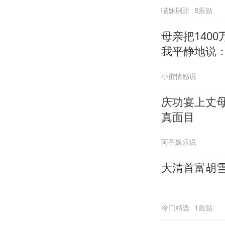
喵妹剧甜
8跟贴
母亲把140
我平静地说：
小蜜情感说
庆功宴上丈
真面目
阿芒娱乐说
大清首富胡
冷门精选
1跟贴