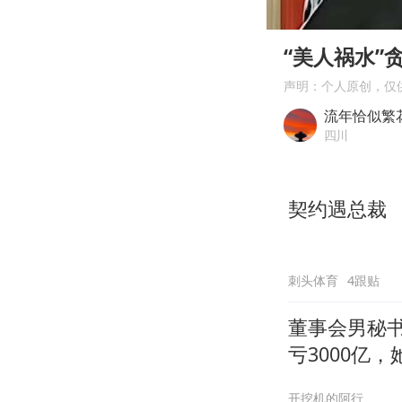
00:00
Play
“美人祸水
声明：个人原创，仅
流年恰似繁
四川
契约遇总裁
刺头体育
4跟贴
董事会男秘书
亏3000亿，
开挖机的阿行