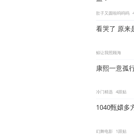
肚子又圆啦呜呜呜
看哭了 原来
鲸让我照顾海
康熙一意孤
冷门精选
4跟贴
1040甄嬛
幻舞电影
1跟贴