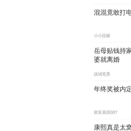
混混竟敢打
小小段砸
岳母贴钱持
婆就离婚
战域笔墨
年终奖被内
财富基因007
康熙真是太