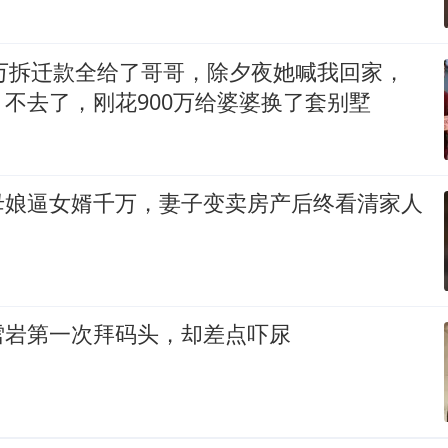
0万拆迁款全给了哥哥，除夕夜她喊我回家，
不去了，刚花900万给婆婆换了套别墅
母娘逼女婿千万，妻子变卖房产后终看清家人
雪岩第一次拜码头，却差点吓尿