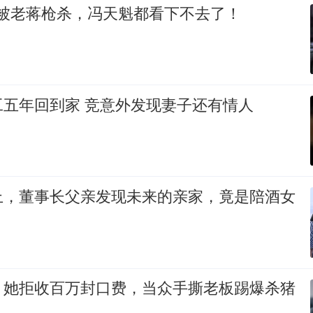
复榘被老蒋枪杀，冯天魁都看下不去了！
工五年回到家 竞意外发现妻子还有情人
上，董事长父亲发现未来的亲家，竟是陪酒女
！她拒收百万封口费，当众手撕老板踢爆杀猪