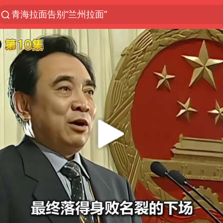
青海拉面告别“兰州拉面”
以“新”破局 首发经济点亮城市消费活力
中方回应是否开采太平洋海底稀土资源
台风白海豚进入48小时警戒线
佛得角门将亮相智利俱乐部主场
看守所辅警收受10万获刑1年
宇树科技发行价格150.80元/股
CIA被曝已秘密设立古巴工作组
泰国一女公务员妆容引争议 本人回应
U17国足1分钟轰2球
宇树科技王兴兴身家有望超200亿元
陈熠叫医疗暂停被驳回 带伤遭逆转