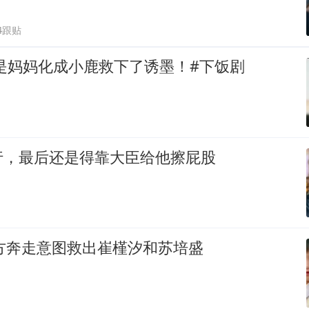
4跟贴
是妈妈化成小鹿救下了诱墨！#下饭剧
行，最后还是得靠大臣给他擦屁股
多方奔走意图救出崔槿汐和苏培盛