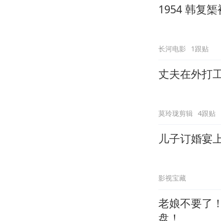
1954 韩
长河电影
1跟贴
丈夫在外打
莫玲珑剪辑
4跟贴
儿子订婚宴
影视宝藏
老娘不要了
盘！