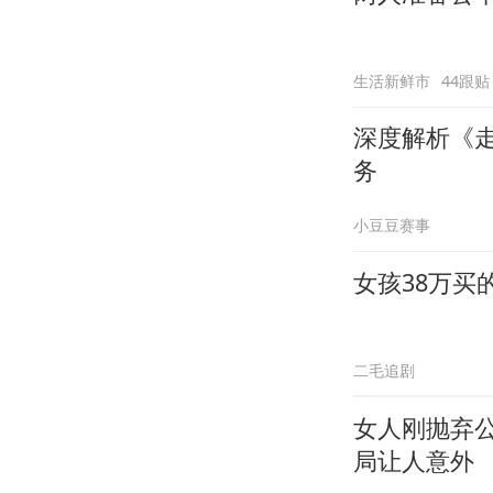
生活新鲜市
44跟贴
深度解析《
务
小豆豆赛事
女孩38万买
二毛追剧
女人刚抛弃
局让人意外