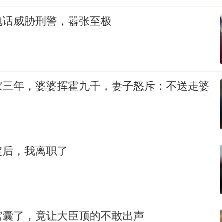
电话威胁刑警，嚣张至极
家三年，婆婆挥霍九千，妻子怒斥：不送走婆
定后，我离职了
窝囊了，竟让大臣顶的不敢出声