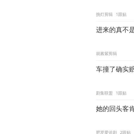
挑灯剪辑
1跟贴
进来的真不
就酱紫剪辑
车撞了确实
剧集联盟
1跟贴
她的回头客
肥罗爱追剧
2跟贴