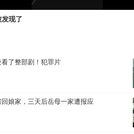
杭州全市有序停课
36岁男演员成景区NPC后人气爆棚
被发现了
“不怕六爷挂得多 就怕六爷挂一颗”
全民健身事业高质量发展
梁家辉百花奖演讲落泪
乐享全民健身 共筑健康中国
段看了整部剧！犯罪片
房回娘家，三天后岳母一家遭报应