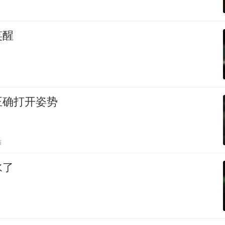
笑醒
正确打开姿势
贴
水了