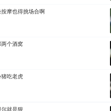
轻按摩也得挑场合啊
那两个酒窝
扮猪吃老虎
贝尔就是狠