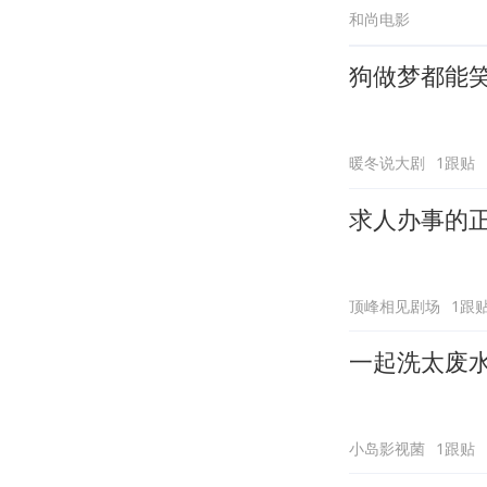
和尚电影
狗做梦都能
暖冬说大剧
1跟贴
求人办事的
顶峰相见剧场
1跟
一起洗太废
小岛影视菌
1跟贴