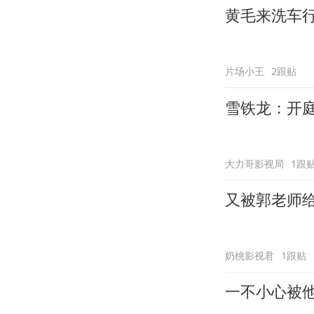
黄毛来洗车
片场小王
2跟贴
雪铁龙：开
大力哥影视局
1跟
又被郭老师
奶桃影视君
1跟贴
一不小心被