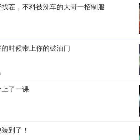
行找茬，不料被洗车的大哥一招制服
庭的时候带上你的破油门
贴
给上了一课
他装到了！