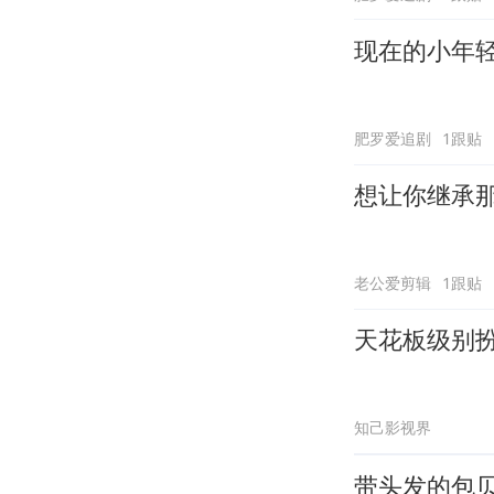
现在的小年
肥罗爱追剧
1跟贴
想让你继承
老公爱剪辑
1跟贴
天花板级别
知己影视界
带头发的包