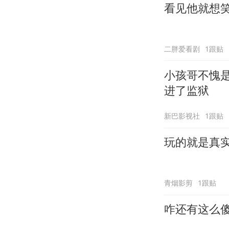
看见他就想
二胖爱看剧
1跟贴
小孩哥不愧
进了监狱
新巴影视社
1跟贴
玩的就是真
青烟影剪
1跟贴
咋还有这么