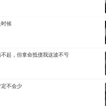
是时候
赔不起，但拿命抵债我这波不亏
肯定不会少