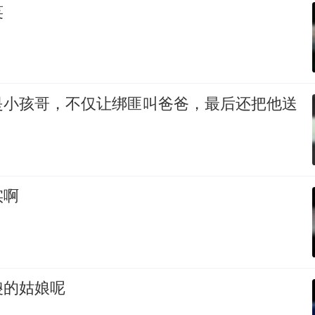
笑
是小孩哥，不仅让绑匪叫爸爸，最后还把他送
实啊
傻的姑娘呢