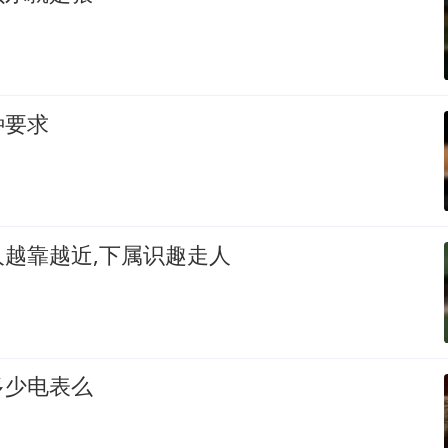
种要求
越靠越近,下属识趣走人
多少电表么