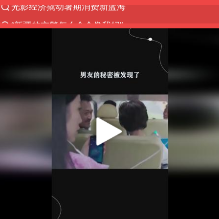
“新疆的交警怎么个个像我妈”
西湖突现狂风暴雨 游客瞬间被浇透
香港正式允许“拒绝抢救”
白海豚将正面袭击贯穿浙江
情侣平潭拍日出坠崖1死1伤
《欢迎来龙餐馆》口碑
微信又有新功能，你可以“撤回”你的撤回了！
郑丽文：台湾从来没有“独立”过
几元成本的AI广告导致千万市值蒸发
酒店回应车内过夜被收150元
商场现钱学森巨幅海报 负责人回应