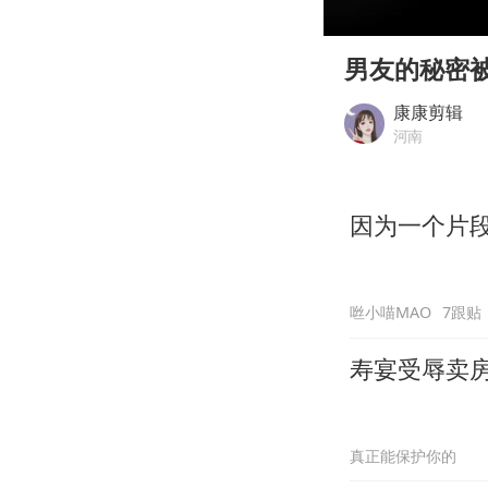
00:00
Play
男友的秘密
康康剪辑
河南
因为一个片
咝小喵MAO
7跟贴
寿宴受辱卖
真正能保护你的