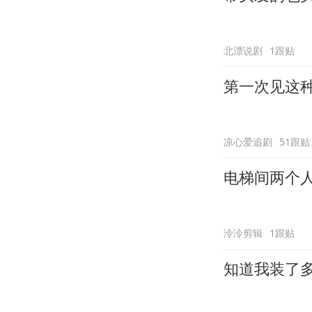
北漂说剧
1跟贴
第一次见这
凉心爱追剧
51跟贴
电梯间两个人
泠泠剪辑
1跟贴
知道我装了