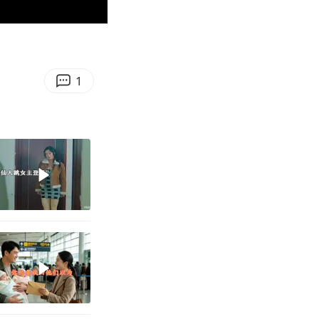
00:19
Enter
fullscreen
1