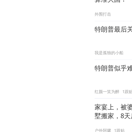
外围打击
特朗普最后
我是孤独的小船
特朗普似乎
红颜一笑为醉
1跟
家宴上，被
墅搬家，8天
户外阿毽
1跟贴