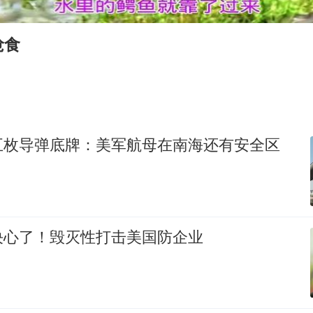
女孩摆摊卖菌子时收到北大通知书
曝美拒绝乌增购“爱国者”导弹请求
抢食
公司“上四休三”但要降薪1000元
改名后的“青海拉面”店
女孩南太行山失联超11天 直击搜寻
广岛核爆81周年央视播《奥本海默》
五枚导弹底牌：美军航母在南海还有安全区
东方之约 相约未来
决心了！毁灭性打击美国防企业