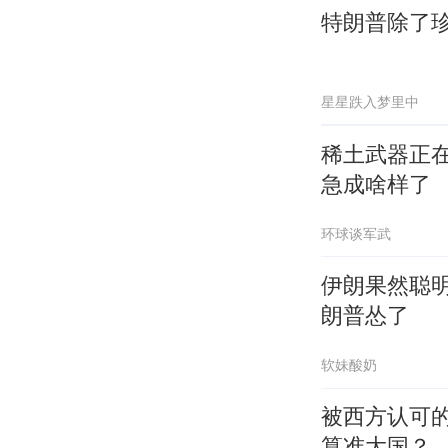
特朗普除了
星星跌入梦里中
稀土武器正
急成啥样了
环球谈军武
伊朗果然聪
朗普怂了
软妹酸奶
被西方认可
算准大国？