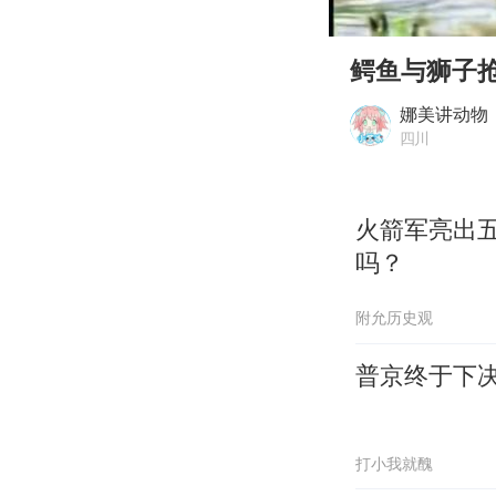
00:00
Play
鳄鱼与狮子
娜美讲动物
四川
火箭军亮出
吗？
附允历史观
普京终于下
打小我就醜