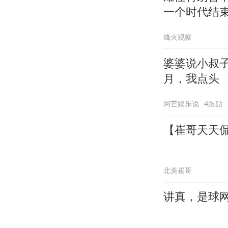
一个时代结
烽火观察
婆婆说小叔
月，我点头
阿芒娱乐说
4跟贴
【崔哥天天侃
北美崔哥
讲真，是球