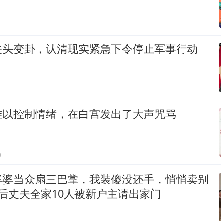
关头变卦，认清现实紧急下令停止军事行动
难以控制情绪，在白宫发出了大声咒骂
贴
婆婆当众扇三巴掌，我装傻没还手，悄悄卖别
后丈夫全家10人被新户主请出家门