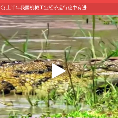
上半年我国机械工业经济运行稳中有进
台风“白海豚”体型变大！环流面积接近13个浙江那么
女子开一天一夜空调后二氧化碳中毒
汪峰阻止14岁女儿买大牌
我国货物贸易进出口超30万亿元
泰国校园枪击案死亡人数升至7人
泰国枪击案凶手先杀祖父母后行凶
王力宏演唱会黄牛带观众藏匿被查获
带薪错峰休假通知引争议 河南回应
四川宜宾市高县发生4.9级地震
陕西省委书记赶赴柞水县杏坪镇