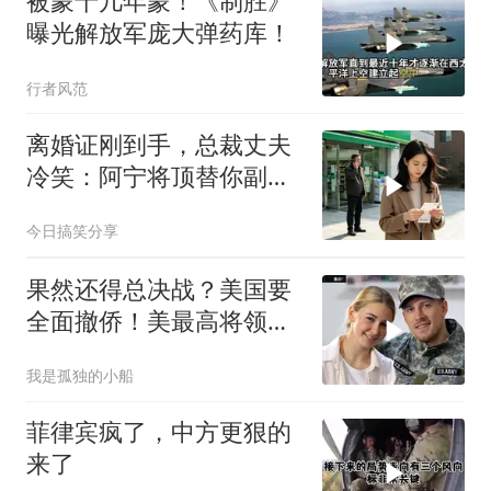
被蒙十几年蒙！《制胜》
曝光解放军庞大弹药库！
行者风范
离婚证刚到手，总裁丈夫
冷笑：阿宁将顶替你副总
之位，我应好
今日搞笑分享
果然还得总决战？美国要
全面撤侨！美最高将领：
决战伊朗随时能打
我是孤独的小船
菲律宾疯了，中方更狠的
来了