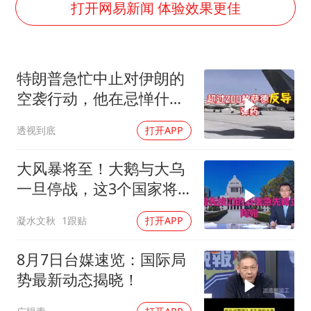
台州《告全体市民书》：非必要不外出
打开网易新闻 体验效果更佳
泰国校园枪击事件已致8死30余伤
胡彦斌获《歌手2026》歌王
特朗普急忙中止对伊朗的
宇树王兴兴被问了360多个问题
空袭行动，他在忌惮什
美参院通过一项对俄能源领域制裁法案
么，谁出手拦阻
透视到底
打开APP
四川宜宾地震网友称睡觉被摇醒
夯实基础开新局
大风暴将至！大鹅与大乌
一旦停战，这3个国家将
直接迎来灭国崩盘
凝水文秋
1跟贴
打开APP
8月7日台媒速览：国际局
势最新动态揭晓！