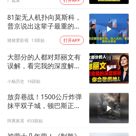
广韫素
打开APP
81架无人机扑向莫斯科，
普京说出这辈子最重的一
句话
猪猪爱影视
13跟贴
打开APP
大部分的人都对郑丽文有
误解，看完我的深度解析
你会敬佩她！
小杨历史
16跟贴
放弃巷战！1500公斤炸弹
抹平双子城，顿巴斯正变
成一场拆城游戏
阿离家居
653跟贴