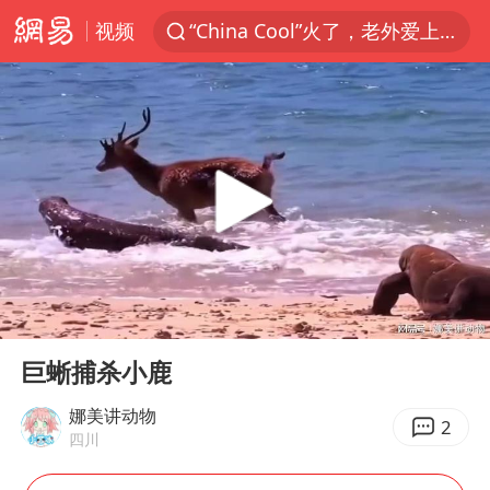
视频
“China Cool”火了，老外爱上中国避暑游
中国东方电气集团原党组副书记、董事宋致远被查
俄黑客称掌握北约直接参与袭俄证据
浙江海事局启动Ⅰ级防台应急响应
预计“白海豚”明晚将在浙江舟山到福建福鼎一带沿海登陆
云南一地村民过火把节意外灼伤16人
泰国初中生饮弹自尽前开了26枪
00:00
00:50
用AI造出新病毒意味着什么
Play
Ent
full
今年第二强台风将带来多大影响
巨蜥捕杀小鹿
美股创4月份以来最大单周涨幅
娜美讲动物
2
四川
王虹邓煜的同学获统计学界诺贝尔奖