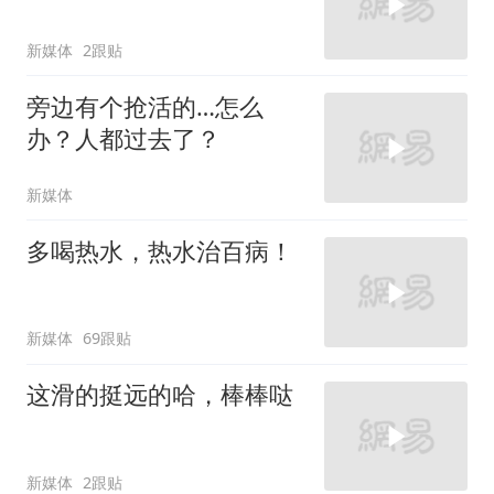
新媒体
2跟贴
旁边有个抢活的…怎么
办？人都过去了？
新媒体
多喝热水，热水治百病！
新媒体
69跟贴
这滑的挺远的哈，棒棒哒
新媒体
2跟贴