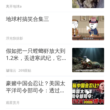
离开地球a
地球村搞笑合集三
浮光惊掠影
假如把一只螳螂虾放大到
1.2米，丢进寒武纪，它能
战胜当代霸主吗
璩瑞云
269跟贴
豪赌中国会忍让？美国太
平洋司令部司令：透过实
力威慑中国
观星赏月