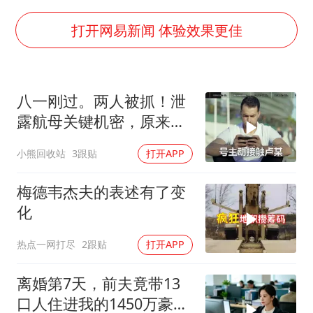
OpenAI为免费用户升级GPT-5.6 Luna
粉笔发布“自曝式”公开信
打开网易新闻 体验效果更佳
女子利用漏洞0元薅走3000多件家电
深圳地面沉降致车辆损坏系谣言
八一刚过。两人被抓！泄
我国编制完成新版全月地质图
露航母关键机密，原来间
现代版摸金校尉落网查获400多枚古币
谍就在普通人身边
小熊回收站
3跟贴
打开APP
毛宁转发梯田音乐会视频海外网友赞叹
奋进开新局 实干挑大梁
梅德韦杰夫的表述有了变
化
热点一网打尽
2跟贴
打开APP
离婚第7天，前夫竟带13
口人住进我的1450万豪