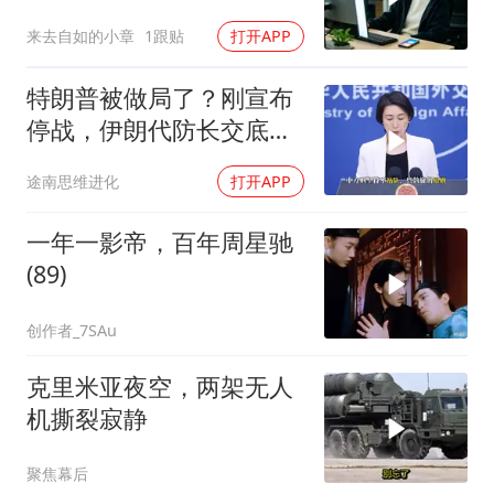
宅，一开门全傻眼
来去自如的小章
1跟贴
打开APP
特朗普被做局了？刚宣布
停战，伊朗代防长交底，
中国预判果真应验
途南思维进化
打开APP
一年一影帝，百年周星驰
(89)
创作者_7SAu
克里米亚夜空，两架无人
机撕裂寂静
聚焦幕后