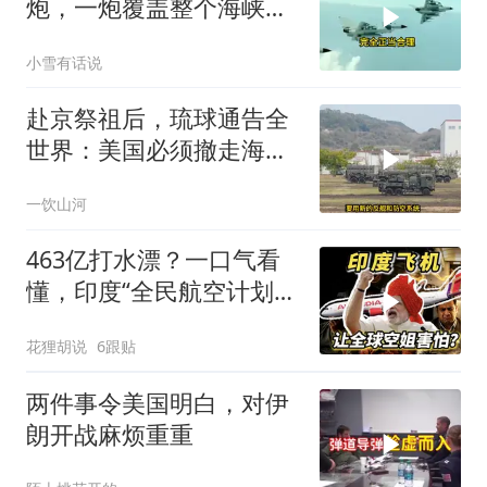
炮，一炮覆盖整个海峡，
有人该睡不着了
小雪有话说
赴京祭祖后，琉球通告全
世界：美国必须撤走海马
斯，日本陷入被动
一饮山河
463亿打水漂？一口气看
懂，印度“全民航空计划”
翻车史！
花狸胡说
6跟贴
两件事令美国明白，对伊
朗开战麻烦重重