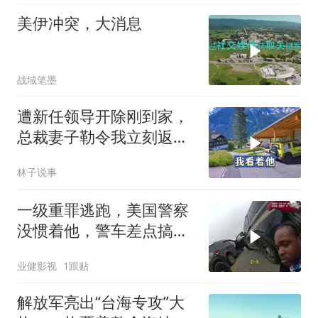
美伊冲突，大消息
战域笔墨
遭新任领导开除刚到家，
总裁妻子勒令我立刻返
岗，我直言她无权命令我
林子说事
一级重罪逃跑，美国警察
没惯着他，警车差点搞报
废
业健影视
1跟贴
解放军亮出“台海专攻”大