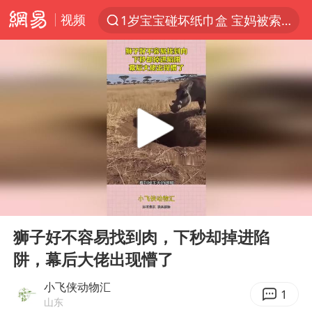
视频
1岁宝宝碰坏纸巾盒 宝妈被索赔924元
以“新”破局 首发经济点亮城市消费活力
Meta被判支付5.67亿美元
47岁妈妈突然产女 26岁女儿：很震惊
阿根廷足协发文力挺因凡蒂诺
中国稀土盘中涨停
A股开盘：民爆、CPO等概念走强
00:00
00:14
日本广岛民众举行游行反对政府行径
Play
Ent
full
21楼高空抛物嫌疑人被拘留
狮子好不容易找到肉，下秒却掉进陷
阱，幕后大佬出现懵了
日韩股市高开跳水 SK海力士下挫转跌
台风白海豚最新路径研判来了
小飞侠动物汇
1
山东