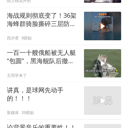
陌上桃花开的
海战规则彻底变了！36架
海蜂群骑脸撕碎三层防空
体系
四夕君
9跟贴
一百一十艘俄船被无人艇
“包圆”，黑海舰队后撤数
百里，制海权彻底易手
王同学来了
讲真，是球网先动手
的！！！
新媒体
39跟贴
论背景音乐的重要性！！