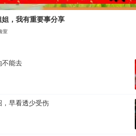
以军士兵把枪口对准中国记者
笔试第一被劝弃考涉事副校长被撤职
姐姐，我有重要事分享
《龙餐馆》 冲奖
验室
构建更高水平的全民健身公共服务体系
男子被沙蜇蜇伤5小时后呼吸困难
奋力开创中国式现代化建设新局面
地不能去
招，早看透少受伤