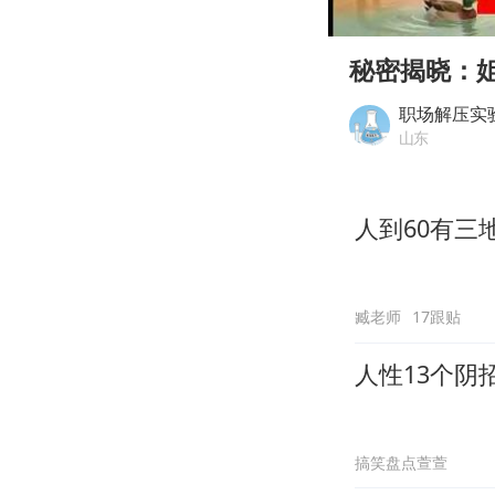
00:00
Play
秘密揭晓：
职场解压实
山东
人到60有三
臧老师
17跟贴
人性13个阴
搞笑盘点萱萱