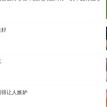
最好
吃
闲得让人嫉妒