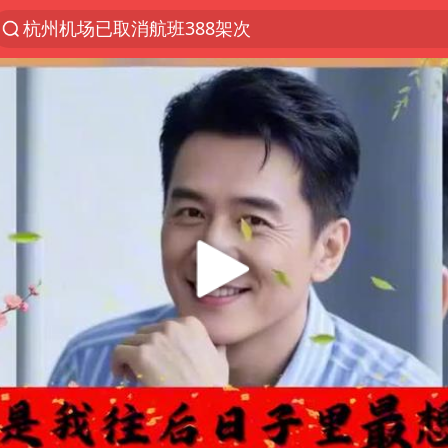
杭州机场已取消航班388架次
《披荆斩棘2026》阵容官宣
白海豚北上或致京津冀暴雨
中国第1高楼阻尼器摆动明显
上海有出现龙卷潜势
国足U17与阿森纳决赛取消 并列冠军
2025年小学教师减少13.19万
王艺迪2-4不敌张本美和止步4强
上门女婿出轨女邻居多年被判重婚罪
上海大部迎大暴雨
女子发现前夫婚内与第三者育子