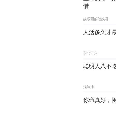
惜
娱乐圈的笔娱君
人活多久才
东北丫头
聪明人八不
浅沫沫
你命真好，