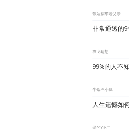
带娃翻车老父亲
非常通透的
衣戈猜想
99%的人不
牛锅巴小钒
人生遗憾如
恶的Y不二