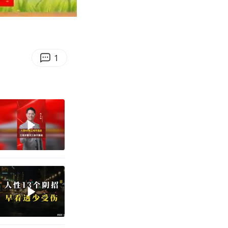
03:08
Enter
fullscreen
1