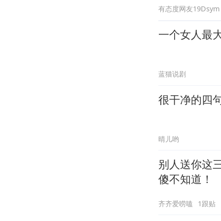
有态度网友19Dsym
一个女人最
蓝猫说剧
很干净的四
晴儿哟
别人送你这
傻不知道！
齐齐爱唠嗑
1跟贴