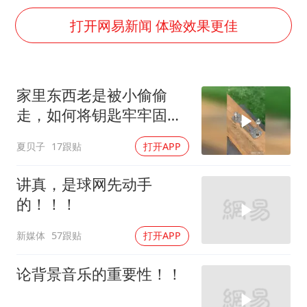
《龙餐馆》 冲奖
打开网易新闻 体验效果更佳
世界第1特鲁姆普斯诺克中国赛一轮游
上门女婿出轨女邻居多年被判重婚罪
构建更高水平的全民健身公共服务体系
家里东西老是被小偷偷
云南一男子胃中取出180颗铁钉
走，如何将钥匙牢牢固定
景区回应“麦积山石窟看完需2000元”
起来，看见也无法！
夏贝子
17跟贴
打开APP
曹颖儿子首次演长剧
讲真，是球网先动手
奋力开创中国式现代化建设新局面
的！！！
新媒体
57跟贴
打开APP
论背景音乐的重要性！！