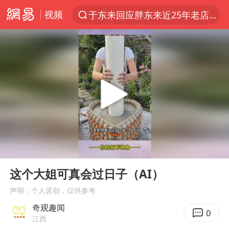
视频
于东来回应胖东来近25年老店年底关闭
上半年我国经营主体结构持续优化
俄称边境州遭乌大规模袭击已致13伤
《披荆斩棘2026》阵容官宣
杭州机场已取消航班388架次
浙江省委书记：该停下的坚决停下来
中国籍豪华游艇富商之子在泰国被杀
00:00
00:24
白海豚北上或致京津冀暴雨
Play
Ent
full
美将每月供乌爱国者拦截导弹
这个大姐可真会过日子（AI）
国足U17与阿森纳决赛取消 并列冠军
声明：个人原创，仅供参考
奇观趣闻
新疆一婚礼线上邀请引热议
0
江西