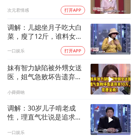
眼睛丑，快分手！
次元君情感
打开APP
调解：儿媳坐月子吃大白
菜，瘦了12斤，谁料女儿
过来婆婆大鱼大肉
一口娱乐
打开APP
妹有智力缺陷被外甥女送
医，姐气急败坏告遗弃索
10万，荒唐至极！
小舜舜呐
调解：30岁儿子啃老成
性，理直气壮说是追求梦
想，父亲：断绝关系
一口娱乐