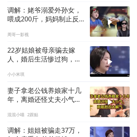
调解：姥爷溺爱外孙女，
喂成200斤，妈妈制止反
被女儿辱骂
周哥一影视
22岁姑娘被母亲骗去嫁
人，婚后生活惨过狗，想
要离婚却遭母亲
小小米琪
妻子拿老公钱养娘家十几
年，离婚还怪丈夫小气，
雨姐怒怼太解气
混混小喵
2跟贴
调解：姐姐被骗走37万，