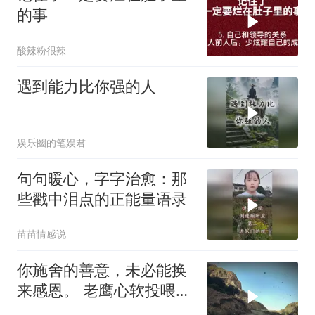
的事
酸辣粉很辣
遇到能力比你强的人
娱乐圈的笔娱君
句句暖心，字字治愈：那
些戳中泪点的正能量语录
苗苗情感说
你施舍的善意，未必能换
来感恩。 老鹰心软投喂示
弱的狐狸，