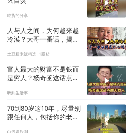
火自焚
吃货的分享
人与人之间，为何越来越
冷漠？大哥一番话，揭露
扎心的现实
土豆糯米饭精选
1跟贴
富人最大的财富不是钱而
是穷人？杨奇函这话点醒
无数人
听到生活事
70到80岁这10年，尽量别
跟任何人，包括你的老
伴、子女和父
白浅娱乐聊