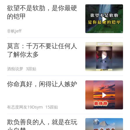
欲望不是软肋，是你最硬
的铠甲
非帆Jeff
莫言：千万不要让任何人
了解你太多
酒痴说梦
3跟贴
你命真好，闲得让人嫉妒
有态度网友19Dsym
15跟贴
欺负善良的人，就是在玩