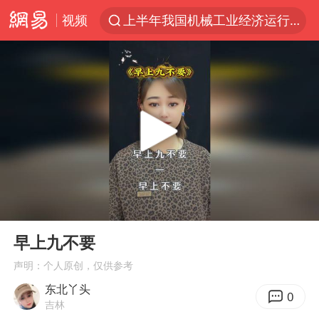
视频
上半年我国机械工业经济运行稳中有进
佛山通报笔试前13被淘汰后5名进体检
方程豹钛9新车申报
泰国枪击案凶手先杀祖父母后行凶
台风“白海豚”体型变大！环流面积接近13个浙江那么大
泰国校园枪击案死亡人数升至7人
河南回应带薪错峰休假通知引争议
00:00
00:20
国防部回应日本试射“战斧”导弹
Play
Ent
full
国防部：中国军队坚决反制任何闹海挑衅图谋
早上九不要
四川宜宾市高县发生4.9级地震
声明：个人原创，仅供参考
东北丫头
江苏发布台风蓝色预警
0
吉林