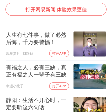
“立秋的第一杯奶茶”又爆单了
打开网易新闻 体验效果更佳
中国仓储指数连续两月运行在扩张区间
曝美拒绝乌增购“爱国者”导弹请求
陕西省委书记赶赴柞水县杏坪镇
人生有七件事，做了必然
女孩摆摊卖菌子时收到北大通知书
后悔，千万要警惕！
改名后的“青海拉面”店
观星赏月
13跟贴
打开APP
东方之约 相约未来
有福之人，必有三缺，真
正有福之人一辈子有三缺
幸运小北子
打开APP
静阳：生活不开心时，一
定要听这六句话