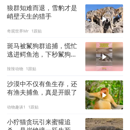
狼群知难而退，雪豹才是
峭壁天生的猎手
奇观世界Mr
1跟贴
斑马被鬣狗群追捕，慌忙
逃进鳄鱼池，下秒鬣狗想
跑也晚了
辣辣动物
1跟贴
沙漠中不仅有鱼生存，还
有渔夫捕鱼，真是开眼了
动物趣谈1
1跟贴
小狞猫贪玩引来蜜獾追