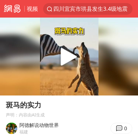
视频
四川宜宾市珙县发生3.4级地震
香港宏福苑火灾或由烟头引起
网约车司机充电时猝死保险拒赔
中国父女泰国骑摩托车坠崖1死1伤
周末打虎 宋致远被查
白海豚将正面袭击贯穿浙江
浙江台州《告全体市民书》
00:00
00:52
多个明星演唱会取消
Play
Ent
full
男孩参加珠心算比赛气定神闲
斑马的实力
陕西柞水泥石流已致2死 仍有1人失联
声明：内容由AI生成
阿德解说动物世界
牛群和施拉普纳33年后重逢
0
福建