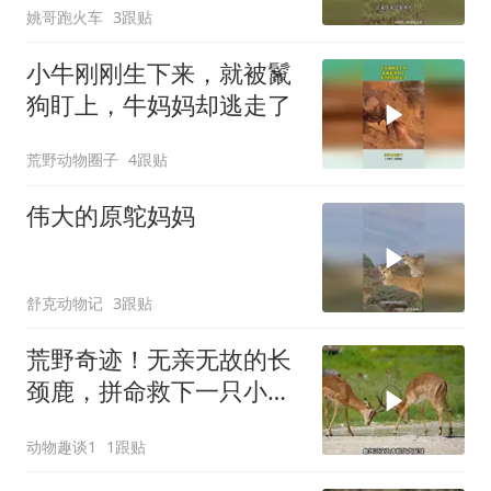
姚哥跑火车
3跟贴
小牛刚刚生下来，就被鬣
狗盯上，牛妈妈却逃走了
荒野动物圈子
4跟贴
伟大的原鸵妈妈
舒克动物记
3跟贴
荒野奇迹！无亲无故的长
颈鹿，拼命救下一只小羚
羊
动物趣谈1
1跟贴