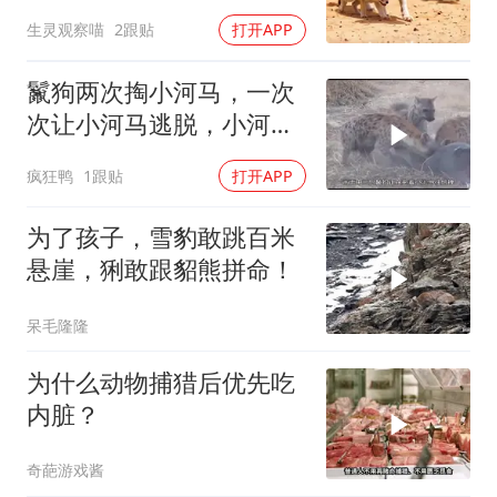
没有退路
生灵观察喵
2跟贴
打开APP
鬣狗两次掏小河马，一次
次让小河马逃脱，小河马
太好运了！
疯狂鸭
1跟贴
打开APP
为了孩子，雪豹敢跳百米
悬崖，猁敢跟貂熊拼命！
呆毛隆隆
为什么动物捕猎后优先吃
内脏？
奇葩游戏酱