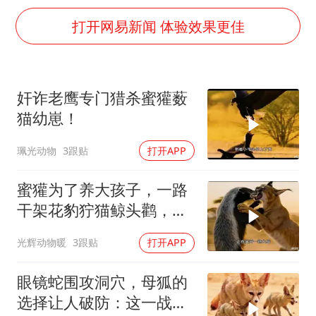
上半年国内居民出游人次34.63亿
打开网易新闻 体验效果更佳
刘浩存百花奖开幕式红裙起舞
“南湖号”盾构机下线
店主称换“青海拉面”招牌后生意更好
奸诈老鹰专门猎杀蜜獾薮
习近平心系体育强国建设
猫幼崽！
珮光动物
3跟贴
打开APP
蜜獾为了养大孩子，一路
干架花豹狞猫鲸头鹳，养
孩子太费妈了
光辉动物暖
3跟贴
打开APP
眼镜蛇围攻洞穴，母狐的
选择让人破防：这一战，