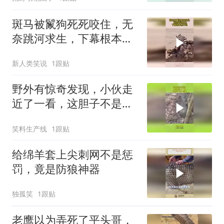
斑马被鬣狗死死咬住，无
奈跳河求生，下幕根本想
不到
新人类笑说
1跟贴
野外有惊奇发现，小伙走
近了一看，这胆子不是一
般大
笑料生产线
1跟贴
给绵羊套上尖刺网不是惩
罚，竟是防狼神器
独孤笑
1跟贴
老鹰以为弄死了平头哥，