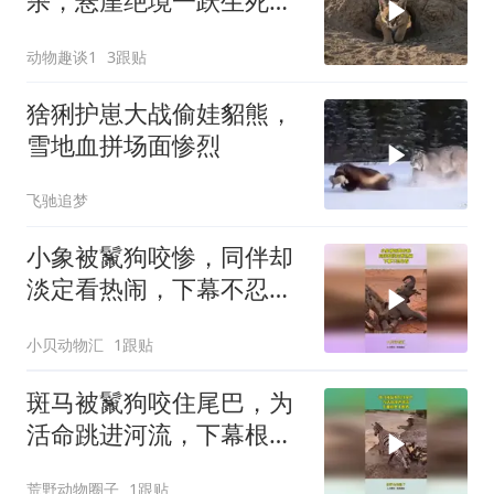
杀，悬崖绝境一跃生死翻
盘
动物趣谈1
3跟贴
猞猁护崽大战偷娃貂熊，
雪地血拼场面惨烈
飞驰追梦
小象被鬣狗咬惨，同伴却
淡定看热闹，下幕不忍心
看
小贝动物汇
1跟贴
斑马被鬣狗咬住尾巴，为
活命跳进河流，下幕根本
不敢看
荒野动物圈子
1跟贴