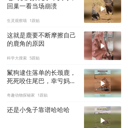
回巢一看当场崩溃
生灵观察喵
1跟贴
这就是鹿要不断摩擦自己
的鹿角的原因
科学大搜索
5跟贴
鬣狗逮住落单的长颈鹿，
死死咬住尾巴，幸亏妈妈
及时赶来
奇趣动物探秘家
1跟贴
还是小兔子靠谱哈哈哈