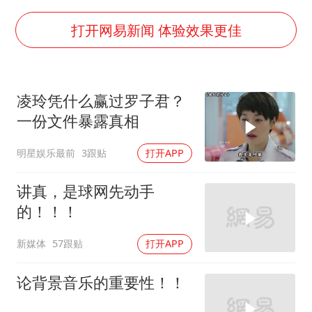
女子发现前夫婚内与第三者育子
以军士兵把枪口对准中国记者
打开网易新闻 体验效果更佳
笔试第一被劝弃考涉事副校长被撤职
构建更高水平的全民健身公共服务体系
凌玲凭什么赢过罗子君？
男子被沙蜇蜇伤5小时后呼吸困难
一份文件暴露真相
挡“张雪机车”民进党当局怕什么
明星娱乐最前
3跟贴
打开APP
灌溉水坝被隔成鱼塘 村民投诉20余年
奋力开创中国式现代化建设新局面
讲真，是球网先动手
的！！！
新媒体
57跟贴
打开APP
论背景音乐的重要性！！