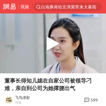
视频
白海豚将给京津冀带来大暴雨
上半年我国经营主体结构持续优化
杭州机场已取消航班388架次
中国籍豪华游艇富商之子在泰国被杀
《披荆斩棘2026》阵容官宣
中国第1高楼阻尼器摆动明显
上海有出现龙卷潜势
00:00
04:52
国足U17与阿森纳决赛取消 并列冠军
Play
Ent
full
《龙餐馆》 冲奖
董事长得知儿媳在自家公司被领导刁
难，亲自到公司为她撑腰出气
上门女婿出轨女邻居多年被判重婚罪
2025年小学教师减少13.19万
飞鸟潜影
599
河南