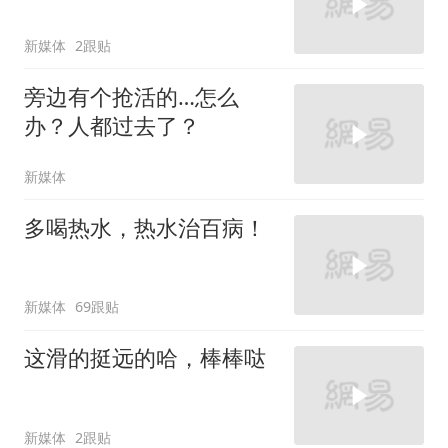
新媒体
2跟贴
旁边有个抢活的…怎么
办？人都过去了？
新媒体
多喝热水，热水治百病！
新媒体
69跟贴
这滑的挺远的哈，棒棒哒
新媒体
2跟贴