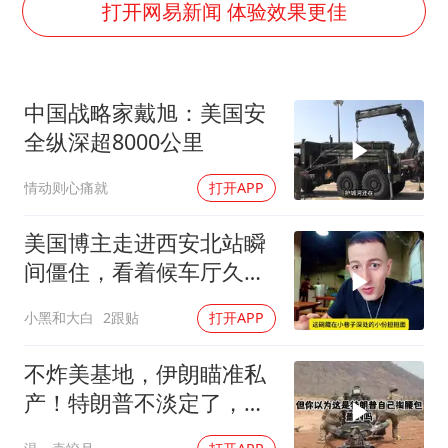
36岁男演员成景区NPC后人气爆棚
打开网易新闻 体验效果更佳
几元成本的AI广告导致千万市值蒸发
浙江台州《告全体市民书》
中国战略家戴旭：美国安
梁家辉：到内地拍戏不是北上是回归
全纵深超8000公里
郑丽文：台湾从来没有“独立”过
情动则心痛就
打开APP
酒店回应车内过夜被收150元
梁家辉百花奖演讲落泪
美国博主走进西安北站瞬
人民的健康、体质、幸福一脉相承
间僵住，看着候车厅久久
说不出话语
小黑和大白
2跟贴
打开APP
不炸美基地，伊朗瞄准私
产！特朗普不淡定了，被
死死捏住七寸