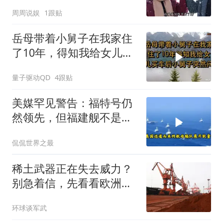
人只问了一句“谁来出机票
周周说娱
1跟贴
钱？”
岳母带着小舅子在我家住
了10年，得知我给女儿买
车后，小舅子突
量子驱动QD
4跟贴
美媒罕见警告：福特号仍
然领先，但福建舰不是中
国航母终点，而是新起点
侃侃世界之最
稀土武器正在失去威力？
别急着信，先看看欧洲军
工现在急成啥样了
环球谈军武