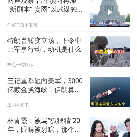
两岸观察 台军演习再添
“新剧本” 妄图“以武谋独”
注定
邻家二蛋不靠谱
特朗普转变立场，下令中
止军事行动，动机是什么
热点一网打尽
三记重拳砸向美军，3000
亿赎金换海峡：伊朗算准
了特朗普不敢还手
王同学来了
林青霞：被骂“狐狸精”20
年，眼睛被射瞎，那个男