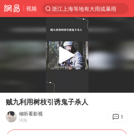
视频
浙江上海等地有大雨或暴雨
光影经济撬动暑期消费新蓝海
西湖突现狂风暴雨 游客瞬间被浇透
隔20米开高仿奶茶店被判赔35万元
新疆景区自驾服务费改为按车收费
多家A股公司收到美国关税退款
“不怕六爷挂得多 就怕六爷挂一颗”
00:00
01:15
视频丨中国东方电气集团原党组副书记、董事宋致远被查
Play
Ent
full
直击东北超：哈尔滨vs通辽
贼九利用树枝引诱鬼子杀人
香港宏福苑火灾或由烟头引起
倾听看影视
1
河南
白海豚将正面袭击贯穿浙江