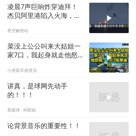
凌晨7声巨响炸穿迪拜！
杰贝阿里港陷入火海，美
军弹药库告急让中东盟友
星空解密站
彻底心寒
菜没上公公叫来大姑姐一
家7口，我起身就走他怒
喊：1万3账单谁付
小虎新车推荐员
讲真，是球网先动手
的！！！
新媒体
40跟贴
论背景音乐的重要性！！