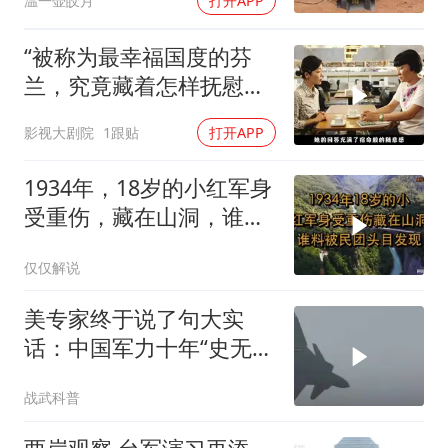
温一壶皎月
打开APP
“被称为最幸福国度的芬
兰，究竟藏着怎样抚慰人
心的烟火气
影视大剧院
1跟贴
打开APP
1934年，18岁的小红军身
受重伤，藏在山洞，谁料
被民团头目发现
仅仅解说
美专家终于说了句大实
话：中国军力十年“史无前
例”狂飙，美国这次真坐不
战武科普
住了