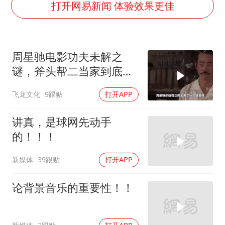
国乒男单横滨冠军赛全军覆没
打开网易新闻 体验效果更佳
38岁演员求职万岁山NPC成功
胡彦斌获《歌手2026》歌王
周星驰电影功夫未解之
日本试射“战斧”导弹，国防部回应
谜，斧头帮二当家到底是
胡彦斌韩磊 谁帮谁
被谁干飞的？
飞龙文化
9跟贴
打开APP
“今天得有40℃了吧 为啥还不预警”
夯实基础开新局
讲真，是球网先动手
的！！！
新媒体
39跟贴
打开APP
论背景音乐的重要性！！