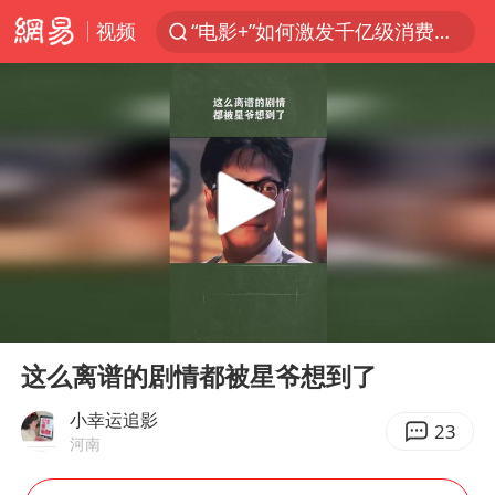
视频
“电影+”如何激发千亿级消费新活力？
全球首个长时储能一体化产业园量产
台风白海豚加强
中国女篮70-67险胜尼日利亚女篮
四川宜宾高县4.9级地震致1死
名创优品回应女子吐槽内裤质量差
出口禁令驱动有色板块大涨
00:00
00:32
秋天的第一杯奶茶到底有多火
Play
Ent
full
国防部：中国军队坚决反制任何闹海挑衅图谋
这么离谱的剧情都被星爷想到了
U17国足点球大战淘汰河床晋级决赛
小幸运追影
23
河南
美股存储板块集体大跌