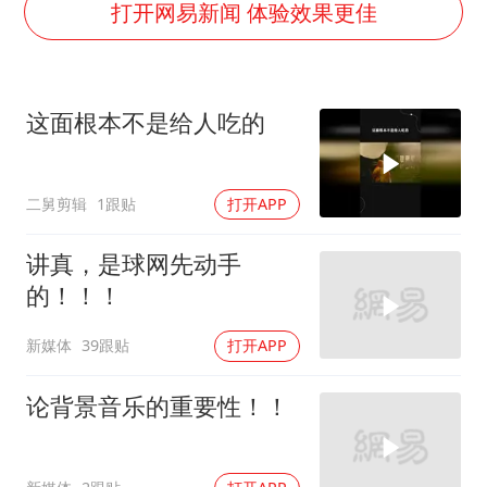
百花奖开幕式
打开网易新闻 体验效果更佳
38岁演员求职万岁山NPC成功
老中医：立秋后养心是关键
这面根本不是给人吃的
国防部：中国军队坚决反制任何闹海挑衅图谋
我国外贸延续良好增长态势
二舅剪辑
1跟贴
打开APP
东航：国内客票提前14天免费退改
欧阳娜娜窦靖童好搭
讲真，是球网先动手
夯实基础开新局
的！！！
新媒体
39跟贴
打开APP
论背景音乐的重要性！！