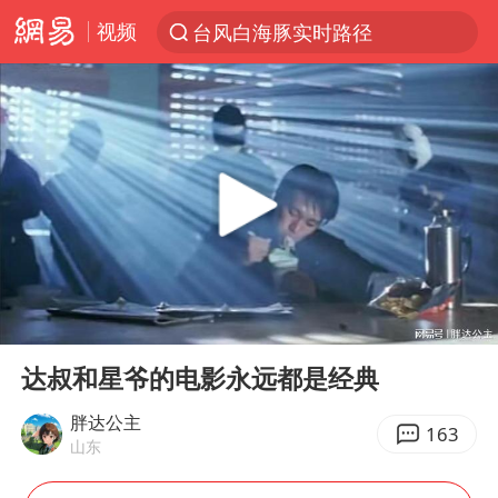
视频
台风白海豚实时路径
“电影+”如何激发千亿级消费新活力？
秘鲁和墨西哥宣布恢复外交关系
沙特土耳其巴基斯坦签署共同防务协议
中医教你一招提升气血
全球首个长时储能一体化产业园量产
四川宜宾市高县4.9级地震致1人死亡
00:00
08:08
胜宏科技：股票交易异常波动
Play
Ent
full
中巨芯：上半年归母净利润1405.77万元
达叔和星爷的电影永远都是经典
美股存储板块集体大跌
胖达公主
163
山东
U17国足点球大战淘汰河床晋级决赛