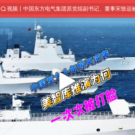
视频丨中国东方电气集团原党组副书记、董事宋致远
“China Cool”火了，老外爱上中国避暑游
“南湖号”盾构机下线
香港宏福苑火灾或由烟头引起
浙江台州《告全体市民书》
伊斯兰版北约来了吗
中国父女泰国骑摩托车坠崖1死1伤
网约车司机充电时猝死保险拒赔
四川宜宾3.4级地震
周末打虎 宋致远被查
上半年国内居民出游人次34.63亿
陕西柞水泥石流已致2死 仍有1人失联