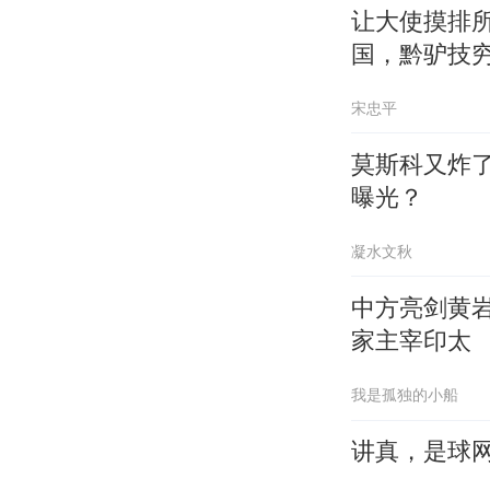
让大使摸排
国，黔驴技
宋忠平
莫斯科又炸
曝光？
凝水文秋
中方亮剑黄
家主宰印太
我是孤独的小船
讲真，是球