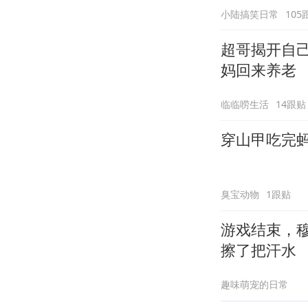
小陆搞笑日常
105
超哥揭开自
妈回来养老
临临唠生活
14跟贴
穿山甲吃完
臭宝动物
1跟贴
游戏结束，
擦了把汗水
趣味萌宠的日常