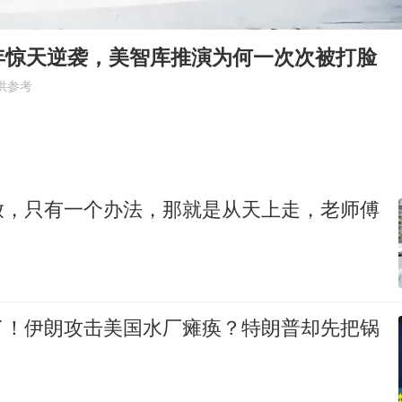
店主称换“青海拉面”招牌后生意更好
多所高校取消艺考
年惊天逆袭，美智库推演为何一次次被打脸
泰国初中生饮弹自尽前开了26枪
供参考
22岁女生独闯南太行失联12天
万岁山接盘烂尾恒大文旅城
薛之谦杭州站演唱会取消
放，只有一个办法，那就是从天上走，老师傅
习近平心系体育强国建设
了！伊朗攻击美国水厂瘫痪？特朗普却先把锅