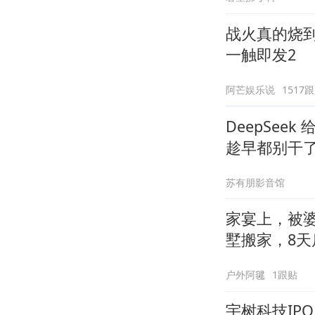
战火真的烧
一触即发2
阿芒娱乐说
1517
DeepSee
趁早都别干
苏有朋影音馆
家宴上，被
墅搬家，8天
户外阿毽
1跟贴
宇树科技IP