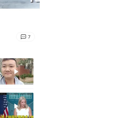
05:54
Enter
fullscreen
7