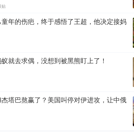
跟贴
己童年的伤疤，终于感悟了王超，他决定接妈
蚂蚁就去求偶，没想到被黑熊盯上了！
穆杰塔巴熬赢了？美国叫停对伊进攻，让中俄