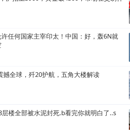
允许任何国家主宰印太！中国：好，轰6N就
空
震撼全球，歼20护航，五角大楼解读
8层楼全部被水泥封死.b看完你就明白了..s