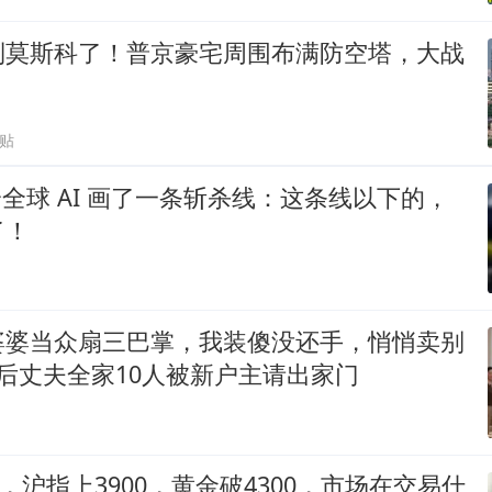
到莫斯科了！普京豪宅周围布满防空塔，大战
跟贴
k 给全球 AI 画了一条斩杀线：这条线以下的，
了！
婆婆当众扇三巴掌，我装傻没还手，悄悄卖别
后丈夫全家10人被新户主请出家门
O，沪指上3900，黄金破4300，市场在交易什