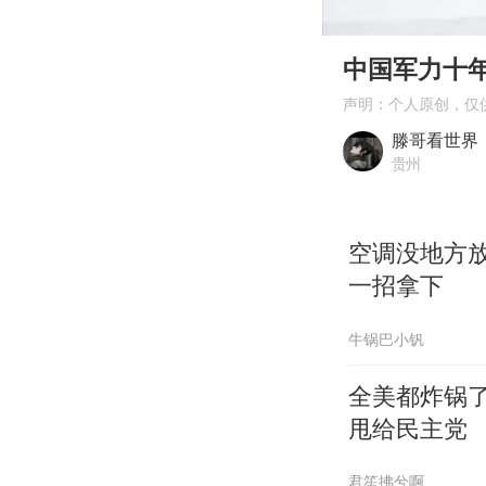
00:00
Play
中国军力十
声明：个人原创，仅
滕哥看世界
贵州
空调没地方
一招拿下
牛锅巴小钒
全美都炸锅
甩给民主党
君笙拂兮啊