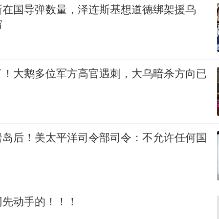
所在国导弹数量，泽连斯基想道德绑架援乌
穷
了！大鹅多位军方高官遇刺，大乌暗杀方向已
岩岛后！美太平洋司令部司令：不允许任何国
网先动手的！！！