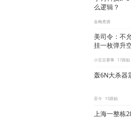
么逻辑？
金梅煮酒
美司令：不
挂一枚弹升
小豆豆赛事
17跟贴
轰6N大杀器
至今
15跟贴
上海一整栋2