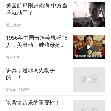
美国航母刚进南海.中方当
场就动手了
爱上孤独s
1956年中国击落美机歼16
人，美出动三艘航母抢尸
体
青杍无梦
讲真，是球网先动手
的！！！
新媒体
57跟贴
论背景音乐的重要性！！