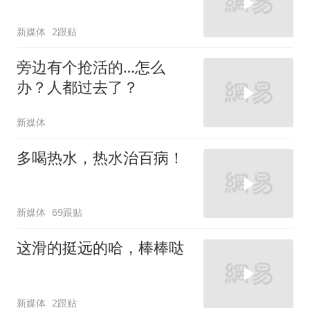
新媒体
2跟贴
旁边有个抢活的…怎么
办？人都过去了？
新媒体
多喝热水，热水治百病！
新媒体
69跟贴
这滑的挺远的哈，棒棒哒
新媒体
2跟贴