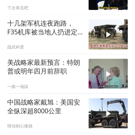
下次再见吧
十几架军机连夜跑路，
F35机库被当地人扔进定
位器，美军在中东的老底
战武科普
让人掀了个干净
美战略家最新预言：特朗
普或明年四月前辞职
一曲一场談
中国战略家戴旭：美国安
全纵深超8000公里
情动则心痛就