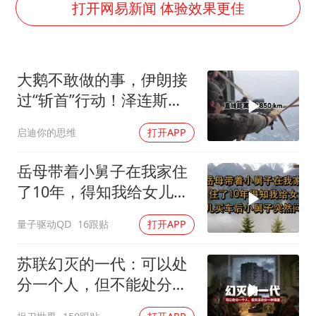
2025年小学教师减少13.19万
打开网易新闻 体验效果更佳
泰国：高度重视中国游客旅游体验
王艺迪无缘横滨赛决赛
大鹅不敢做的事，伊朗接
上海大部迎大暴雨
过“斩首”行动！泽连斯基
《龙餐馆》 冲奖
这次真悬了？
启迪你的思维
打开APP
构建更高水平的全民健身公共服务体系
岳母带着小舅子在我家住
了10年，得知我给女儿买
车后，小舅子突
量子驱动QD
16跟贴
打开APP
苏联幻灭的一代：可以处
分一个人，但不能处分一
种渴望