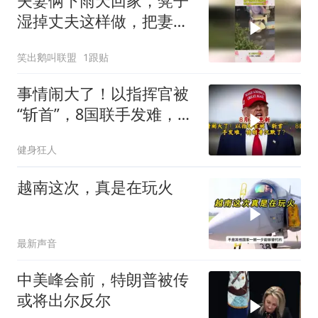
夫妻俩下雨天回家，凳子
湿掉丈夫这样做，把妻子
爱的淋漓尽致！
笑出鹅叫联盟
1跟贴
事情闹大了！以指挥官被
“斩首”，8国联手发难，特
朗普失声了？
健身狂人
越南这次，真是在玩火
最新声音
中美峰会前，特朗普被传
或将出尔反尔