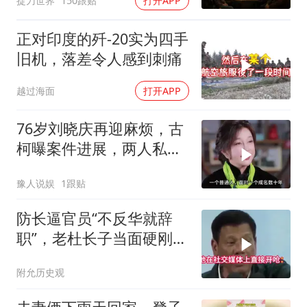
捉刀世界
150跟贴
打开APP
正对印度的歼-20实为四手
旧机，落差令人感到刺痛
越过海面
打开APP
76岁刘晓庆再迎麻烦，古
柯曝案件进展，两人私密
事仅是冰山一角
豫人说娱
1跟贴
防长逼官员“不反华就辞
职”，老杜长子当面硬刚：
你凭什么？
附允历史观