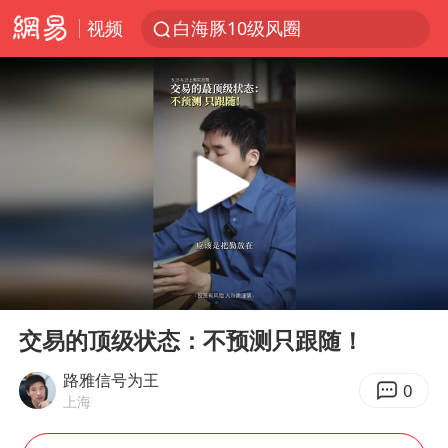
视频
白海豚10级风圈
上海：5号线16号线浦江线全线停运
上海全域长途客运班次全部停运
王传君 《披荆斩棘》
上海暴雨红色预警
国足U17与阿森纳决赛取消 并列冠军
王艺迪2-4不敌张本美和止步4强
00:00
00:51
上门女婿出轨女邻居多年被判重婚罪
Play
Ent
full
1枚就能让航母瘫痪 轰-6J实力有多强
交易的顶级状态：不预测只跟随！
以军士兵把枪口对准中国记者
路雅信号为王
0
上海
于东来直播和胖东来核心团队开会