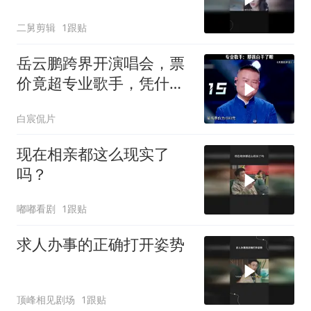
二舅剪辑
1跟贴
岳云鹏跨界开演唱会，票
价竟超专业歌手，凭什
么？
白宸侃片
现在相亲都这么现实了
吗？
嘟嘟看剧
1跟贴
求人办事的正确打开姿势
顶峰相见剧场
1跟贴