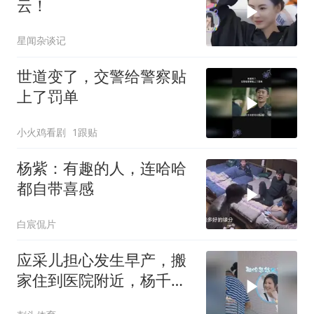
云！
星闻杂谈记
世道变了，交警给警察贴
上了罚单
小火鸡看剧
1跟贴
杨紫：有趣的人，连哈哈
都自带喜感
白宸侃片
应采儿担心发生早产，搬
家住到医院附近，杨千嬅
听完满脸不敢相信