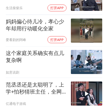
师徒如父子！
生活柴柴乐
打开APP
妈妈偏心待儿冷，孝心少
年却用行动暖化全家
爱看剧的阿峰
打开APP
这个家庭关系确实有点儿
复杂啊
如意说剧
范丞丞还是太聪明了，上
学+怕秒猜班主任，全网
学生狠狠共鸣
亿通电子游戏