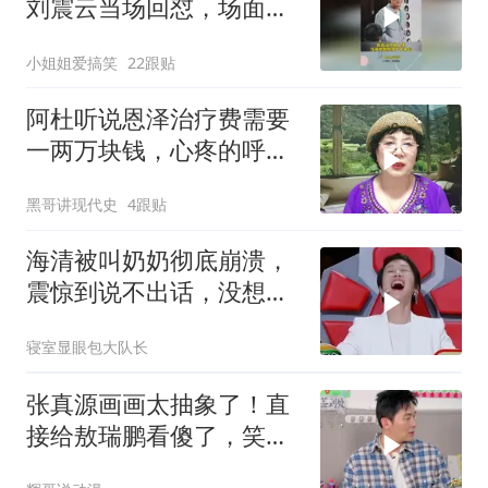
刘震云当场回怼，场面尬
到下不来台
小姐姐爱搞笑
22跟贴
阿杜听说恩泽治疗费需要
一两万块钱，心疼的呼吸
都不正常啦
黑哥讲现代史
4跟贴
海清被叫奶奶彻底崩溃，
震惊到说不出话，没想到
是一场乌龙
寝室显眼包大队长
张真源画画太抽象了！直
接给敖瑞鹏看傻了，笑得
我肚子疼