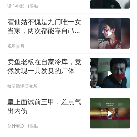
话心电影
1跟贴
霍仙姑不愧是九门唯一女
当家，两次都能靠自己逆
风翻盘，掌权服众
观星赏月
卖鱼老板在自家冷库，竟
然发现一具发臭的尸体
搞笑脑洞研究所
皇上面试前三甲，差点气
出内伤
伙计看剧
1跟贴