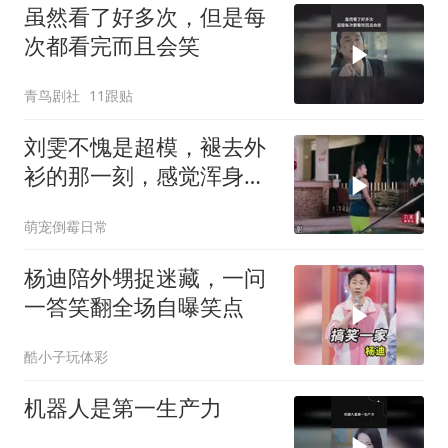
虽然看了好多次，但是每
次都看完而且会笑
青鸟剧社
11跟贴
刘雯不愧是超模，褪去外
衫的那一刻，感觉浑身血
脉直接沸腾丨姐姐
萌宠倒霉日常
杨迪陪外甥捉迷藏，一问
一答笑翻全场自曝笑点
酷小子玩体彩
机器人是第一生产力