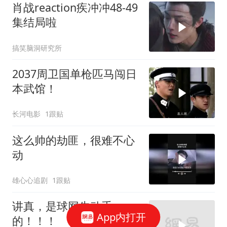
肖战reaction疾冲冲48-49
集结局啦
搞笑脑洞研究所
2037周卫国单枪匹马闯日
本武馆！
长河电影
1跟贴
这么帅的劫匪，很难不心
动
雄心心追剧
1跟贴
讲真，是球网先动手
App内打开
的！！！