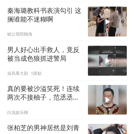
秦海璐教科书表演勾引 这
搁谁能不迷糊啊
鲸让我照顾海
男人好心出手救人，竟反
被当成色狼抓进警局
追风看大剧
1跟贴
真的要被沙溢笑死！连续
两次不接柚子，范丞丞大
喊：你为什么不接啊
白浅娱乐聊
张柏芝的男神居然是刘青