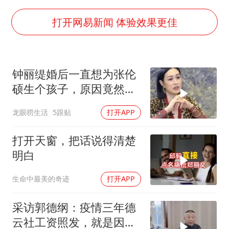
杭州全市有序停课
夏日经济乘“热”而上 消费市场向“新”而行
打开网易新闻 体验效果更佳
36岁男演员成景区NPC后人气爆棚
新疆优化调整景区内自驾服务费
钟丽缇婚后一直想为张伦
全民健身事业高质量发展
硕生个孩子，原因竟然是
乐享全民健身 共筑健康中国
老公长得太帅了？
龙眼唠生活
5跟贴
打开APP
打开天窗，把话说得清楚
明白
生命中最美的奇迹
打开APP
采访郭德纲：疫情三年德
云社工资照发，就是因为