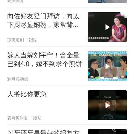
刺头体育
向佐好友登门拜访，向太
下厨尽显娴熟，家常背后
藏有温情
凉爽追剧
1跟贴
嫁人当嫁刘宇宁！含金量
已到4.0，嫁不到求个煎饼
辉哥说动漫
大爷比你更急
表哥剪辑君
1跟贴
以牙还牙是最好的报复方