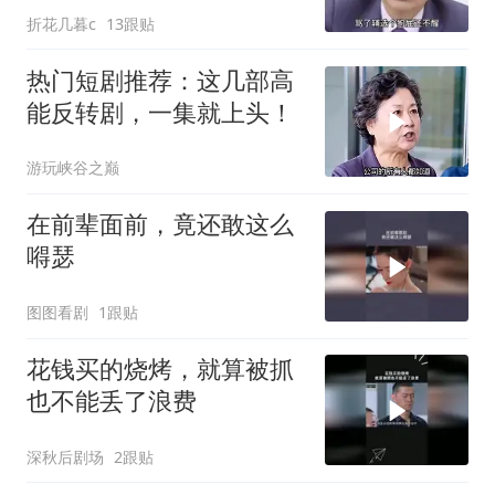
折花几暮c
13跟贴
热门短剧推荐：这几部高
能反转剧，一集就上头！
游玩峡谷之巅
在前辈面前，竟还敢这么
嘚瑟
图图看剧
1跟贴
花钱买的烧烤，就算被抓
也不能丢了浪费
深秋后剧场
2跟贴