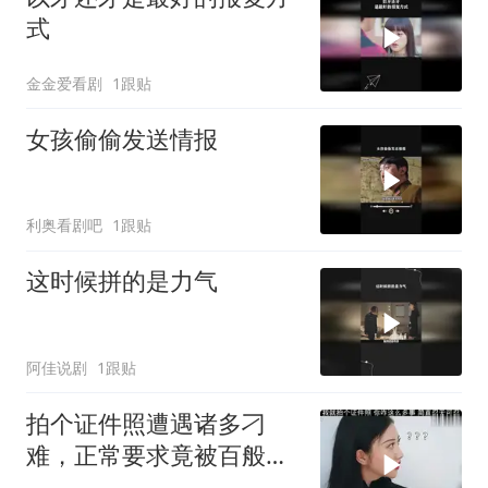
式
金金爱看剧
1跟贴
女孩偷偷发送情报
利奥看剧吧
1跟贴
这时候拼的是力气
阿佳说剧
1跟贴
拍个证件照遭遇诸多刁
难，正常要求竟被百般推
诿，实在让人忍无可忍 (1)