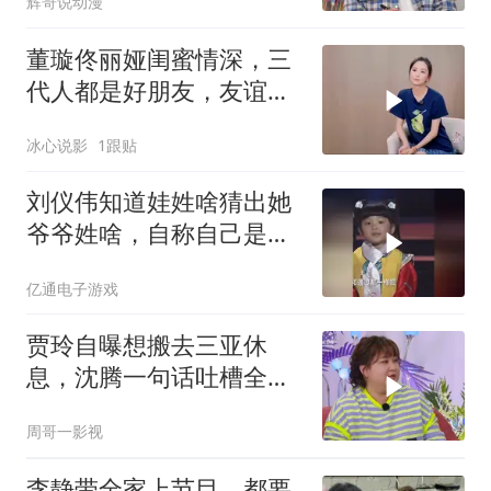
辉哥说动漫
董璇佟丽娅闺蜜情深，三
代人都是好朋友，友谊令
人羡慕
冰心说影
1跟贴
刘仪伟知道娃姓啥猜出她
爷爷姓啥，自称自己是半
仙，结果娃让她猜姥姥叫
亿通电子游戏
啥
贾玲自曝想搬去三亚休
息，沈腾一句话吐槽全场
爆笑，太有梗了！
周哥一影视
李静带全家上节目，都要