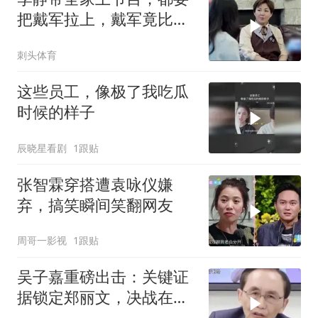
把戴军拉上，戴军竟比她
老公还懂家里事
刺头体育
这些员工，像极了我吃瓜
时候的样子
辰晓星看剧
1跟贴
张智霖穿搭遭袁咏仪嫌
弃，搞笑瞬间笑翻网友
周哥一影视
1跟贴
吴子嘉重磅出击：关键证
据锁定郑丽文，决战在
即！