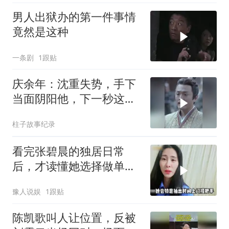
男人出狱办的第一件事情
竟然是这种
一条剧
1跟贴
庆余年：沈重失势，手下
当面阴阳他，下一秒这幕
让他当场吓坏
柱子故事纪录
看完张碧晨的独居日常
后，才读懂她选择做单亲
妈妈的底气
豫人说娱
1跟贴
陈凯歌叫人让位置，反被